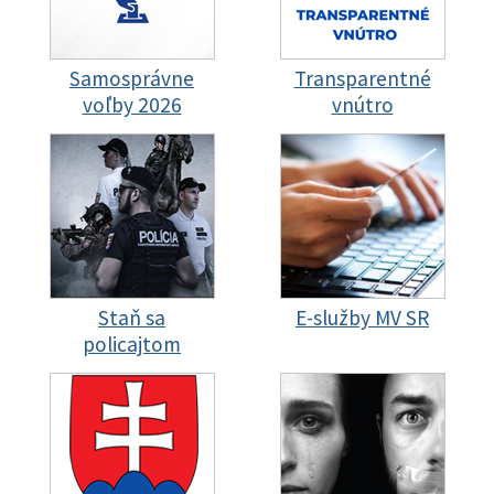
Samosprávne
Transparentné
voľby 2026
vnútro
Staň sa
E-služby MV SR
policajtom