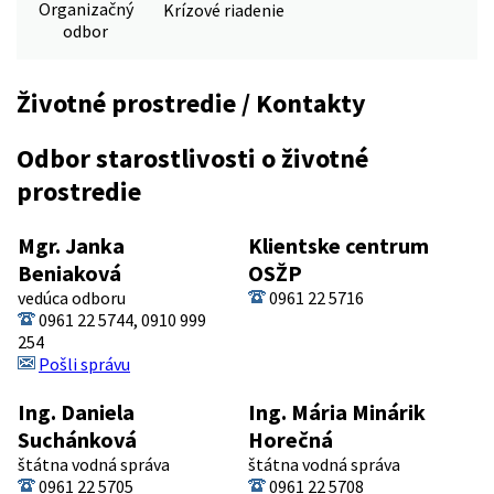
Organizačný
Krízové riadenie
odbor
Životné prostredie / Kontakty
Odbor starostlivosti o životné
prostredie
Mgr. Janka
Klientske centrum
Beniaková
OSŽP
vedúca odboru
0961 22 5716
0961 22 5744, 0910 999
254
Pošli správu
Ing. Daniela
Ing. Mária Minárik
Suchánková
Horečná
štátna vodná správa
štátna vodná správa
0961 22 5705
0961 22 5708