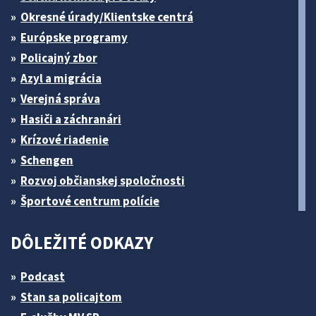
Okresné úrady/Klientske centrá
Európske programy
Policajný zbor
Azyl a migrácia
Verejná správa
Hasiči a záchranári
Krízové riadenie
Schengen
Rozvoj občianskej spoločnosti
Športové centrum polície
DÔLEŽITÉ ODKAZY
Podcast
Stan sa policajtom