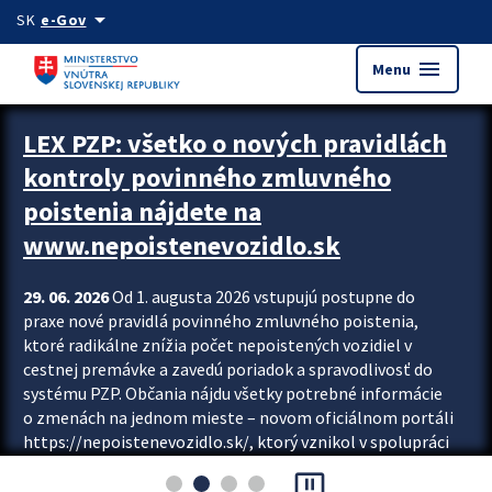
Preskocit na hlavný obsah
arrow_drop_down
SK
e-Gov
menu
Menu
Zastavit automatický posun upútavok
LEX PZP: všetko o nových pravidlách
kontroly povinného zmluvného
poistenia nájdete na
www.nepoistenevozidlo.sk
29. 06. 2026
Od 1. augusta 2026 vstupujú postupne do
praxe nové pravidlá povinného zmluvného poistenia,
ktoré radikálne znížia počet nepoistených vozidiel v
cestnej premávke a zavedú poriadok a spravodlivosť do
systému PZP. Občania nájdu všetky potrebné informácie
o zmenách na jednom mieste – novom oficiálnom portáli
https://nepoistenevozidlo.sk/, ktorý vznikol v spolupráci
Slovenskej kancelárie poisťovateľov (SKP), Slovenskej
pause_presentation
asociácie poisťovní (SLASPO) a Ministerstva vnútra SR.