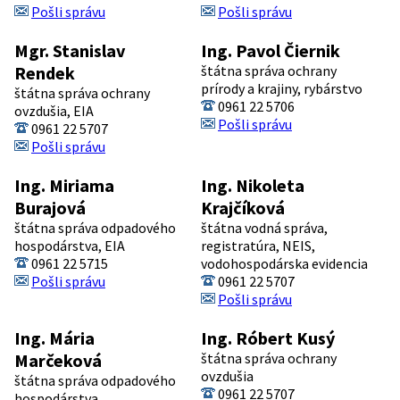
Pošli správu
Pošli správu
Mgr. Stanislav
Ing. Pavol Čiernik
Rendek
štátna správa ochrany
prírody a krajiny, rybárstvo
štátna správa ochrany
0961 22 5706
ovzdušia, EIA
Pošli správu
0961 22 5707
Pošli správu
Ing. Miriama
Ing. Nikoleta
Burajová
Krajčíková
štátna správa odpadového
štátna vodná správa,
hospodárstva, EIA
registratúra, NEIS,
0961 22 5715
vodohospodárska evidencia
Pošli správu
0961 22 5707
Pošli správu
Ing. Mária
Ing. Róbert Kusý
Marčeková
štátna správa ochrany
ovzdušia
štátna správa odpadového
0961 22 5707
hospodárstva