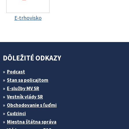
E-trhovisko
DÔLEŽITÉ ODKAZY
Podcast
Stan sa policajtom
E-služby MV SR
Vestník vlády SR
Obchodovanie s ľuďmi
Cudzinci
Miestna štátna správa