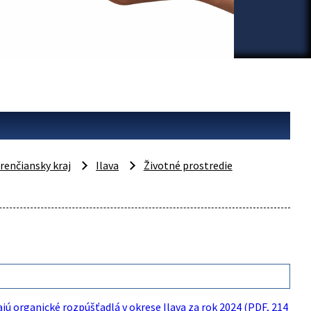
renčiansky kraj
Ilava
Životné prostredie
jú organické rozpúšťadlá v okrese Ilava za rok 2024 (PDF, 214