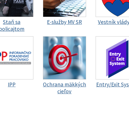
Staň sa
E-služby MV SR
Vestník vlád
policajtom
IPP
Ochrana mäkkých
Entry/Exit Sy
cieľov