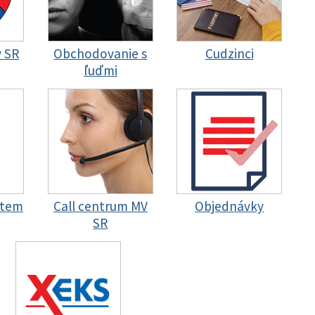
y SR
Obchodovanie s
Cudzinci
ľuďmi
stem
Call centrum MV
Objednávky
SR