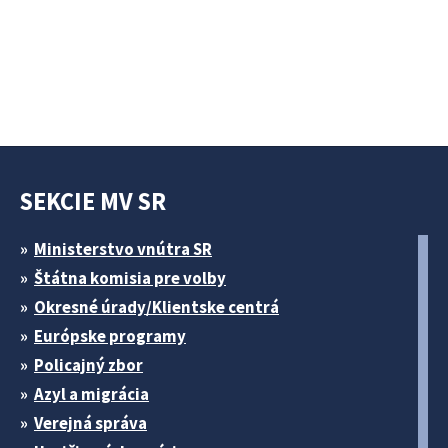
SEKCIE MV SR
Ministerstvo vnútra SR
Štátna komisia pre volby
Okresné úrady/Klientske centrá
Európske programy
Policajný zbor
Azyl a migrácia
Verejná správa