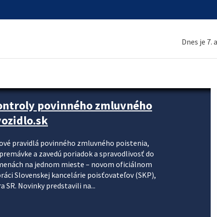
Dnes je 7.
kontroly povinného zmluvného
ozidlo.sk
nové pravidlá povinného zmluvného poistenia,
j premávke a zavedú poriadok a spravodlivosť do
zmenách na jednom mieste – novom oficiálnom
práci Slovenskej kancelárie poisťovateľov (SKP),
 SR. Novinky predstavili na...