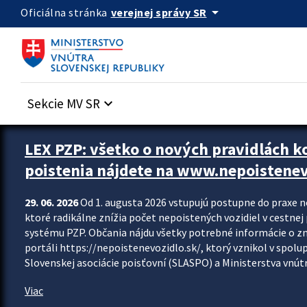
Preskocit na hlavný obsah
arrow_drop_down
verejnej správy SR
Oficiálna stránka
Sekcie MV SR
keyboard_arrow_down
Zastavit automatický posun upútavok
LEX PZP: všetko o nových pravidlách 
poistenia nájdete na www.nepoistenev
29. 06. 2026
Od 1. augusta 2026 vstupujú postupne do praxe 
ktoré radikálne znížia počet nepoistených vozidiel v cestne
systému PZP. Občania nájdu všetky potrebné informácie o 
portáli https://nepoistenevozidlo.sk/, ktorý vznikol v spolu
Slovenskej asociácie poisťovní (SLASPO) a Ministerstva vnútra
Viac