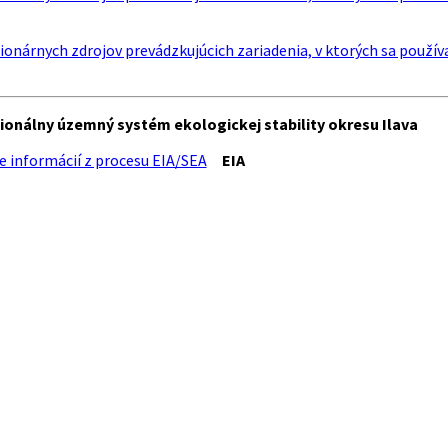
onárnych zdrojov prevádzkujúcich zariadenia, v ktorých sa používa
ionálny územný systém ekologickej stability okresu Ilava
e informácií z procesu EIA/SEA
EIA