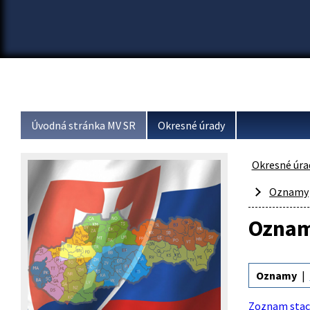
Úvodná stránka MV SR
Okresné úrady
Okresné úra
Oznamy
Ozna
Oznamy
Zoznam staci