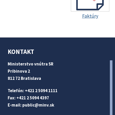
Faktúry
KONTAKT
Ministerstvo vnútra SR
Pribinova 2
812 72 Bratislava
Telefón: +421 2 5094 1111
Fax: +421 2 5094 4397
E-mail:
public@minv
.sk