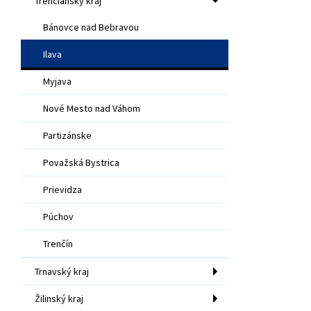
Trenčiansky kraj
Bánovce nad Bebravou
Ilava
Myjava
Nové Mesto nad Váhom
Partizánske
Považská Bystrica
Prievidza
Púchov
Trenčín
Trnavský kraj
Žilinský kraj