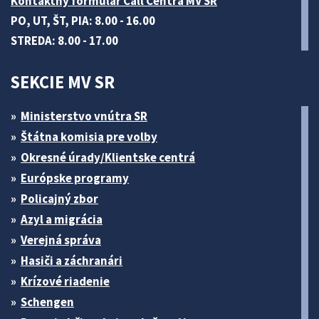
Kontaktný formulár Call Centra MV SR
PO, UT, ŠT, PIA: 8.00 - 16.00
STREDA: 8.00 - 17.00
SEKCIE MV SR
Ministerstvo vnútra SR
Štátna komisia pre volby
Okresné úrady/Klientske centrá
Európske programy
Policajný zbor
Azyl a migrácia
Verejná správa
Hasiči a záchranári
Krízové riadenie
Schengen