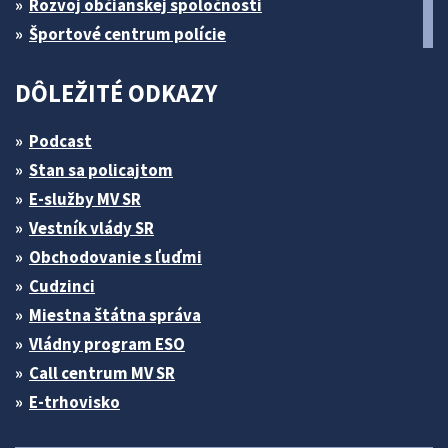
Rozvoj občianskej spoločnosti
Športové centrum polície
DÔLEŽITÉ ODKAZY
Podcast
Stan sa policajtom
E-služby MV SR
Vestník vlády SR
Obchodovanie s ľuďmi
Cudzinci
Miestna štátna správa
Vládny program ESO
Call centrum MV SR
E-trhovisko