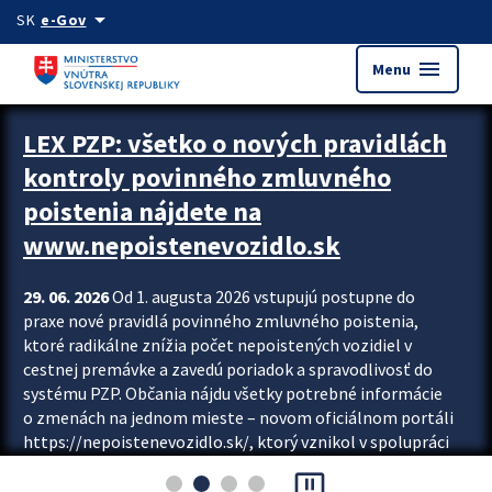
Preskocit na hlavný obsah
arrow_drop_down
SK
e-Gov
menu
Menu
Zastavit automatický posun upútavok
LEX PZP: všetko o nových pravidlách
kontroly povinného zmluvného
poistenia nájdete na
www.nepoistenevozidlo.sk
29. 06. 2026
Od 1. augusta 2026 vstupujú postupne do
praxe nové pravidlá povinného zmluvného poistenia,
ktoré radikálne znížia počet nepoistených vozidiel v
cestnej premávke a zavedú poriadok a spravodlivosť do
systému PZP. Občania nájdu všetky potrebné informácie
o zmenách na jednom mieste – novom oficiálnom portáli
https://nepoistenevozidlo.sk/, ktorý vznikol v spolupráci
Slovenskej kancelárie poisťovateľov (SKP), Slovenskej
pause_presentation
asociácie poisťovní (SLASPO) a Ministerstva vnútra SR.