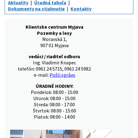
Aktuality
Úradná tabuľa
Dokumenty na stiahnutie
Kontakty
Klientske centrum Myjava
Pozemky a lesy
Moravská 1,
907 01 Myjava
vedúci / riaditeľ odboru
Ing. Vladimir Knapec
telefón: 0961 24 5715, 0961 24 5982
e-mail:
Pošli správu
ÚRADNÉ HODINY:
Pondelok: 08:00 - 15:00
Utorok: 08:00 - 15:00
Streda: 08:00 - 17:00
Štvrtok: 08:00 - 15:00
Piatok: 08:00 - 14:00