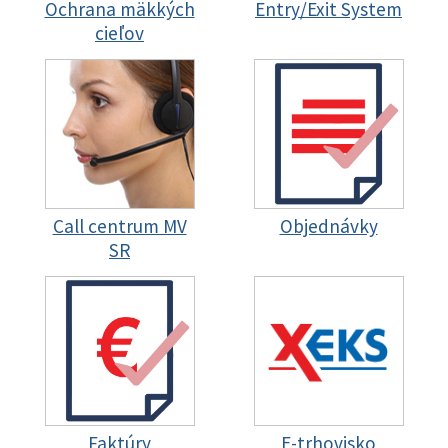
Ochrana mäkkých
Entry/Exit System
cieľov
Call centrum MV
Objednávky
SR
Faktúry
E-trhovisko