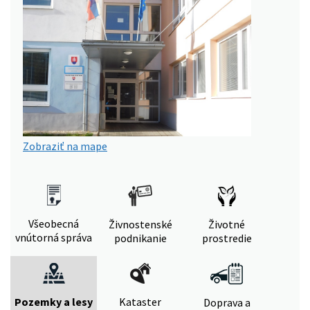
Zobraziť na mape
Všeobecná
Živnostenské
Životné
vnútorná správa
podnikanie
prostredie
Pozemky a lesy
Kataster
Doprava a