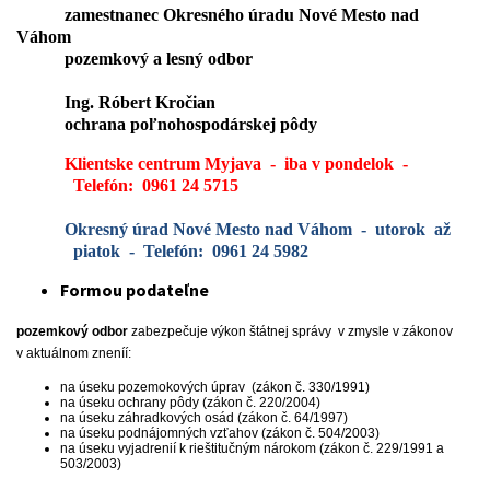
zamestnanec Okresného úradu Nové Mesto nad
Váhom
pozemkový a lesný odbor
Ing. Róbert Kročian
o
chrana poľnohospodárskej pôdy
Klientske centrum Myjava
-
iba v pondelok -
Telefón:
0961 24 5715
Okresný úrad Nové Mesto nad Váhom
-
utorok
až
piatok - Telefón:
0961 24 5982
Formou podateľne
pozemkový odbor
zabezpečuje výkon štátnej správy v zmysle v
zákonov
v
aktuálnom zneníí
:
na úseku pozemokových úprav (zákon č. 330/1991)
na úseku ochrany pôdy (zákon č. 220/2004)
na úseku záhradkových osád (zákon č. 64/1997)
na úseku podnájomných vzťahov (zákon č. 504/2003)
na úseku vyjadrenií k rieštitučným nárokom (zákon č. 229/1991 a
503/2003)