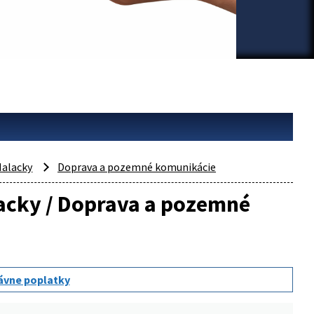
alacky
Doprava a pozemné komunikácie
lacky / Doprava a pozemné
ávne poplatky