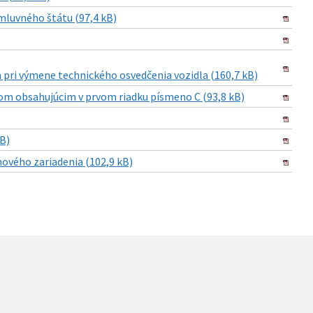
mluvného štátu (97,4 kB)
a pri výmene technického osvedčenia vozidla (160,7 kB)
lom obsahujúcim v prvom riadku písmeno C (93,8 kB)
B)
ového zariadenia (102,9 kB)