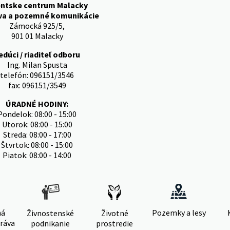
entske centrum Malacky
va a pozemné komunikácie
Zámocká 925/5,
901 01 Malacky
edúci / riaditeľ odboru
Ing. Milan Spusta
telefón: 096151/3546
fax: 096151/3549
ÚRADNÉ HODINY:
Pondelok: 08:00 - 15:00
Utorok: 08:00 - 15:00
Streda: 08:00 - 17:00
Štvrtok: 08:00 - 15:00
Piatok: 08:00 - 14:00
ná
Pozemky a lesy
Živnostenské
Životné
ráva
podnikanie
prostredie