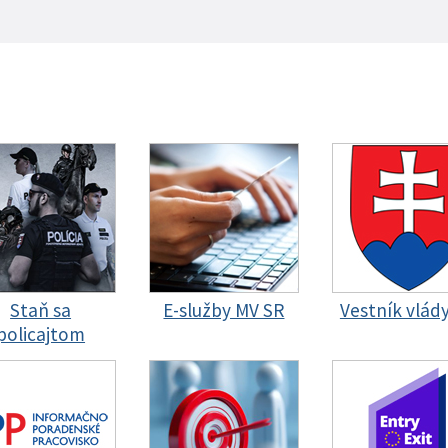
Staň sa
E-služby MV SR
Vestník vlád
policajtom