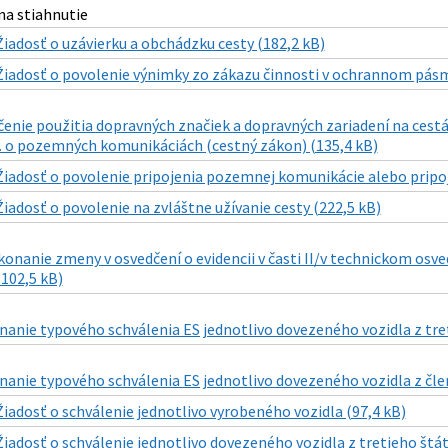
a stiahnutie
Žiadosť o uzávierku a obchádzku cesty (182,2 kB)
Žiadosť o povolenie výnimky zo zákazu činnosti v ochrannom pásm
čenie použitia dopravných značiek a dopravných zariadení na cestách I
. o pozemných komunikáciách (cestný zákon) (135,4 kB)
Žiadosť o povolenie pripojenia pozemnej komunikácie alebo pripoje
Žiadosť o povolenie na zvláštne užívanie cesty (222,5 kB)
konanie zmeny v osvedčení o evidencii v časti II/v technickom osve
(102,5 kB)
nanie typového schválenia ES jednotlivo dovezeného vozidla z tret
znanie typového schválenia ES jednotlivo dovezeného vozidla z čl
Žiadosť o schválenie jednotlivo vyrobeného vozidla (97,4 kB)
Žiadosť o schválenie jednotlivo dovezeného vozidla z tretieho štát