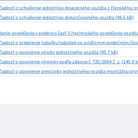
Žiadosť o schválenie jednotlivo dovezeného vozidla z členského/z
Žiadosť o schválenie jednotlivo dokončovaného vozidla (96,5 kB)
danie osvedčenia v evidencii časť II/technického osvedčenia vozidl
Žiadosť o pridelenie tabuľky/tabuliek so zvláštnym evidečným čís
Žiadosť o povolenie výroby jednotlivého vozidla (95,7 kB)
Žiadosť o povolenie výnimky podľa zákona č. 725/2004 Z. z. (145,0 k
Žiadosť o povolenie prestavby jednotlivého vozidla montážou plyn