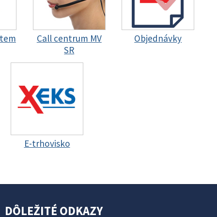
stem
Call centrum MV
Objednávky
SR
E-trhovisko
DÔLEŽITÉ ODKAZY