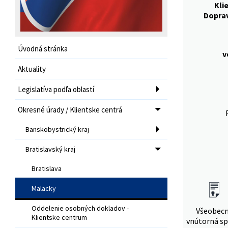
Kli
Dopra
Úvodná stránka
v
Aktuality
Legislatíva podľa oblastí
Okresné úrady / Klientske centrá
Banskobystrický kraj
Bratislavský kraj
Bratislava
Malacky
Oddelenie osobných dokladov -
Všeobec
Klientske centrum
vnútorná sp