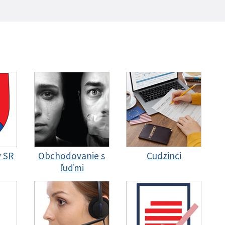
y SR
Obchodovanie s
Cudzinci
ľuďmi