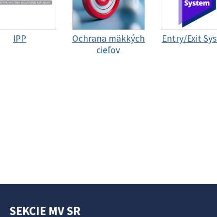
IPP
Ochrana mäkkých
Entry/Exit Sy
cieľov
SEKCIE MV SR