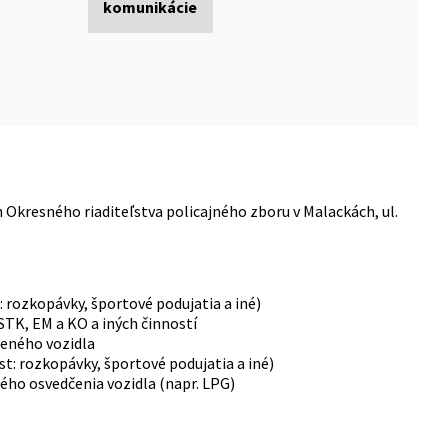
komunikácie
Okresného riaditeľstva policajného zboru v Malackách, ul.
 ciest: rozkopávky, športové podujatia a iné)
 STK, EM a KO a iných činností
čeného vozidla
ciest: rozkopávky, športové podujatia a iné)
ckého osvedčenia vozidla (napr. LPG)