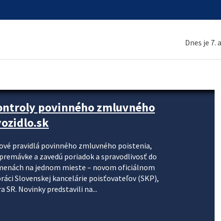
Dnes je 7.
kontroly povinného zmluvného
ozidlo.sk
nové pravidlá povinného zmluvného poistenia,
j premávke a zavedú poriadok a spravodlivosť do
zmenách na jednom mieste – novom oficiálnom
práci Slovenskej kancelárie poisťovateľov (SKP),
 SR. Novinky predstavili na...