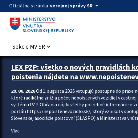
Preskocit na hlavný obsah
arrow_drop_down
verejnej správy SR
Oficiálna stránka
Sekcie MV SR
keyboard_arrow_down
Zastavit automatický posun upútavok
LEX PZP: všetko o nových pravidlách 
poistenia nájdete na www.nepoistenev
29. 06. 2026
Od 1. augusta 2026 vstupujú postupne do praxe 
ktoré radikálne znížia počet nepoistených vozidiel v cestne
systému PZP. Občania nájdu všetky potrebné informácie o 
portáli https://nepoistenevozidlo.sk/, ktorý vznikol v spolu
Slovenskej asociácie poisťovní (SLASPO) a Ministerstva vnútra
Viac