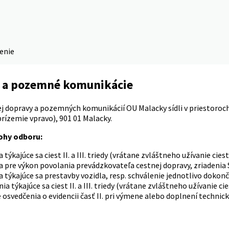
denie
 a pozemné komunikácie
j dopravy a pozemných komunikácií OU Malacky sídli v priestoroch 
rízemie vpravo), 901 01 Malacky.
ohy odboru:
 týkajúce sa ciest II. a III. triedy (vrátane zvláštneho užívanie
 pre výkon povolania prevádzkovateľa cestnej dopravy, zriadenia
 týkajúce sa prestavby vozidla, resp. schválenie jednotlivo dokon
ia týkajúce sa ciest II. a III. triedy (vrátane zvláštneho užívanie 
 osvedčenia o evidencii časť II. pri výmene alebo doplnení techni