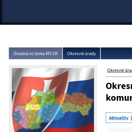
Úvodná stránka MV SR
Okresné úrady
Okresné úra
Okresn
komun
Aktuality