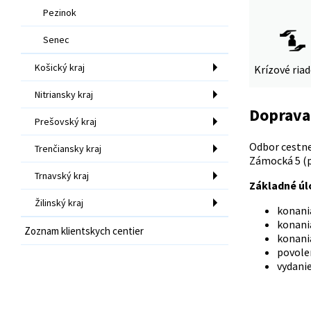
Pezinok
Senec
Košický kraj
Krízové ria
Nitriansky kraj
Doprava
Prešovský kraj
Odbor cestne
Trenčiansky kraj
Zámocká 5 (p
Trnavský kraj
Základné úl
Žilinský kraj
konania
konania
Zoznam klientskych centier
konania
povolen
vydanie