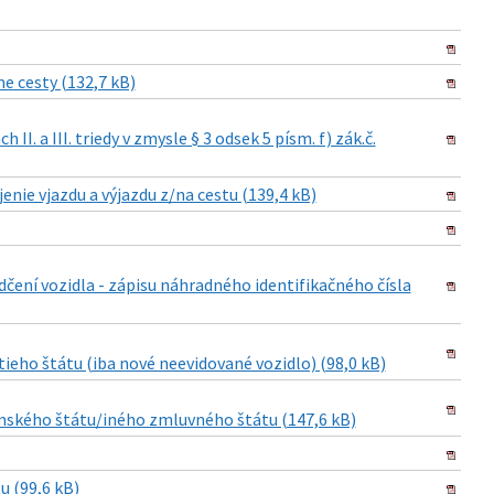
e cesty (132,7 kB)
I. a III. triedy v zmysle § 3 odsek 5 písm. f) zák.č.
nie vjazdu a výjazdu z/na cestu (139,4 kB)
dčení vozidla - zápisu náhradného identifikačného čísla
ieho štátu (iba nové neevidované vozidlo) (98,0 kB)
enského štátu/iného zmluvného štátu (147,6 kB)
u (99,6 kB)