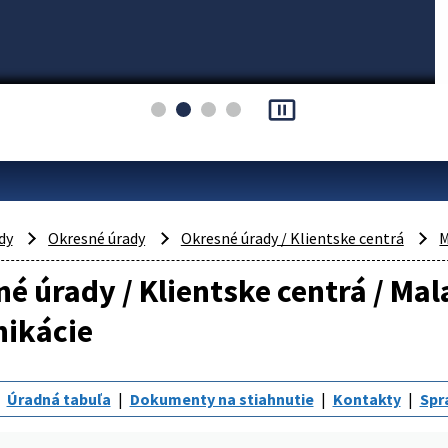
pause_presentation
dy
Okresné úrady
Okresné úrady / Klientske centrá
M
é úrady / Klientske centrá / Ma
ikácie
Úradná tabuľa
Dokumenty na stiahnutie
Kontakty
Spr