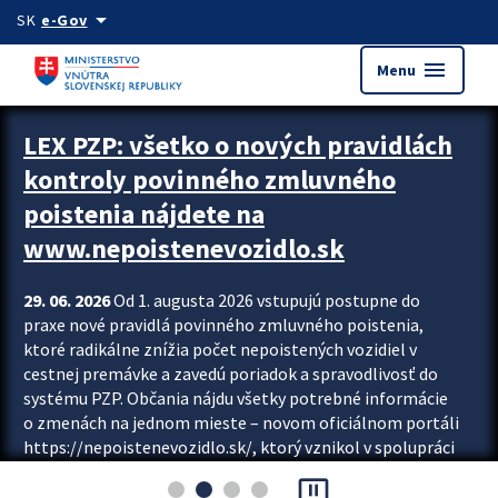
Preskocit na hlavný obsah
arrow_drop_down
SK
e-Gov
menu
Menu
Zastavit automatický posun upútavok
LEX PZP: všetko o nových pravidlách
kontroly povinného zmluvného
poistenia nájdete na
www.nepoistenevozidlo.sk
29. 06. 2026
Od 1. augusta 2026 vstupujú postupne do
praxe nové pravidlá povinného zmluvného poistenia,
ktoré radikálne znížia počet nepoistených vozidiel v
cestnej premávke a zavedú poriadok a spravodlivosť do
systému PZP. Občania nájdu všetky potrebné informácie
o zmenách na jednom mieste – novom oficiálnom portáli
https://nepoistenevozidlo.sk/, ktorý vznikol v spolupráci
Slovenskej kancelárie poisťovateľov (SKP), Slovenskej
pause_presentation
asociácie poisťovní (SLASPO) a Ministerstva vnútra SR.