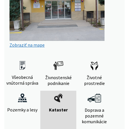
Zobraziť na mape
Všeobecná
Živnostenské
Životné
vnútorná správa
podnikanie
prostredie
Pozemky a lesy
Kataster
Doprava a
pozemné
komunikácie