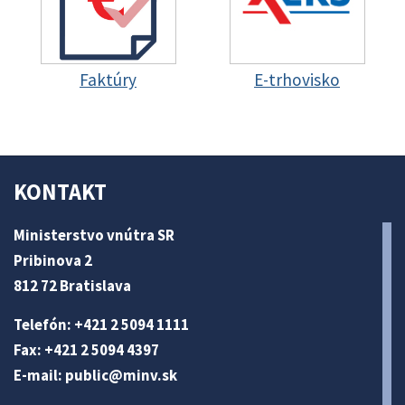
Faktúry
E-trhovisko
KONTAKT
Ministerstvo vnútra SR
Pribinova 2
812 72 Bratislava
Telefón: +421 2 5094 1111
Fax: +421 2 5094 4397
E-mail:
public@minv
.sk