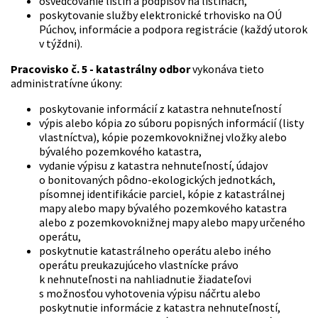
osvedčovanie listín a podpisov na listinách,
poskytovanie služby elektronické trhovisko na OÚ
Púchov, informácie a podpora registrácie (každý utorok
v týždni).
Pracovisko č. 5 - katastrálny odbor
vykonáva tieto
administratívne úkony:
poskytovanie informácií z katastra nehnuteľností
výpis alebo kópia zo súboru popisných informácií (listy
vlastníctva), kópie pozemkovoknižnej vložky alebo
bývalého pozemkového katastra,
vydanie výpisu z katastra nehnuteľností, údajov
o bonitovaných pôdno-ekologických jednotkách,
písomnej identifikácie parciel, kópie z katastrálnej
mapy alebo mapy bývalého pozemkového katastra
alebo z pozemkovoknižnej mapy alebo mapy určeného
operátu,
poskytnutie katastrálneho operátu alebo iného
operátu preukazujúceho vlastnícke právo
k nehnuteľnosti na nahliadnutie žiadateľovi
s možnosťou vyhotovenia výpisu náčrtu alebo
poskytnutie informácie z katastra nehnuteľností,