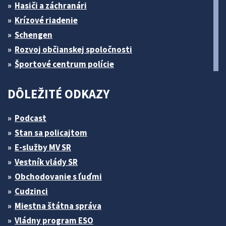
Hasiči a záchranári
Krízové riadenie
Schengen
Rozvoj občianskej spoločnosti
Športové centrum polície
DÔLEŽITÉ ODKAZY
Podcast
Stan sa policajtom
E-služby MV SR
Vestník vlády SR
Obchodovanie s ľuďmi
Cudzinci
Miestna štátna správa
Vládny program ESO