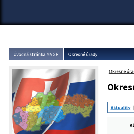
Úvodná stránka MV SR
Okresné úrady
Okresné úra
Okresn
Aktuality
Kl