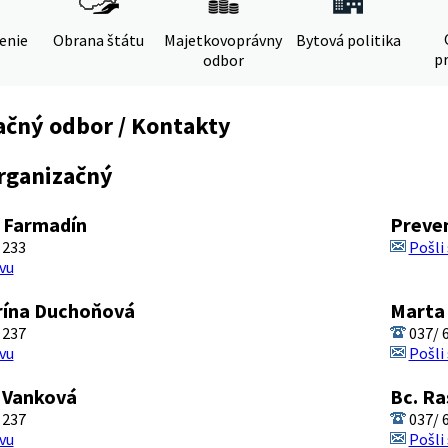
denie
Obrana štátu
Majetkovoprávny
Bytová politika
pr
odbor
ačný odbor / Kontakty
rganizačný
n Farmadín
Preven
 233
Pošli
vu
rína Duchoňová
Marta
 237
037/ 6
vu
Pošli
 Vanková
Bc. Ra
 237
037/ 6
vu
Pošli