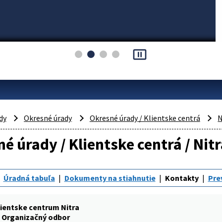
pause_presentation
dy
Okresné úrady
Okresné úrady / Klientske centrá
N
é úrady / Klientske centrá / Nit
Úradná tabuľa
Dokumenty na stiahnutie
Kontakty
Pre
ientske centrum Nitra
Organizačný odbor