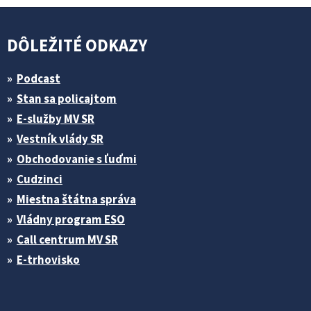
DÔLEŽITÉ ODKAZY
Podcast
Stan sa policajtom
E-služby MV SR
Vestník vlády SR
Obchodovanie s ľuďmi
Cudzinci
Miestna štátna správa
Vládny program ESO
Call centrum MV SR
E-trhovisko