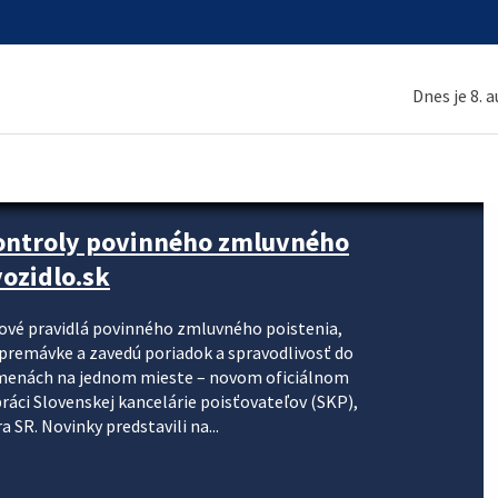
Dnes je 8. 
kontroly povinného zmluvného
ozidlo.sk
nové pravidlá povinného zmluvného poistenia,
j premávke a zavedú poriadok a spravodlivosť do
zmenách na jednom mieste – novom oficiálnom
práci Slovenskej kancelárie poisťovateľov (SKP),
 SR. Novinky predstavili na...