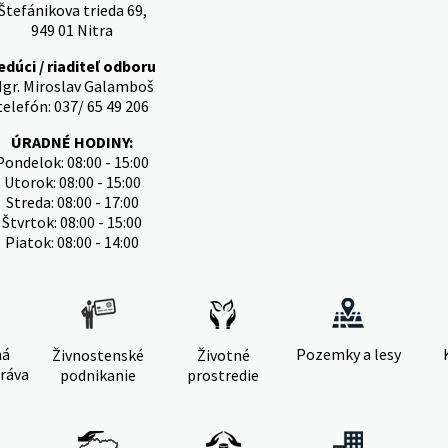
Štefánikova trieda 69,
949 01 Nitra
edúci / riaditeľ odboru
gr. Miroslav Galamboš
telefón: 037/ 65 49 206
ÚRADNÉ HODINY:
Pondelok: 08:00 - 15:00
Utorok: 08:00 - 15:00
Streda: 08:00 - 17:00
Štvrtok: 08:00 - 15:00
Piatok: 08:00 - 14:00
ná
Pozemky a lesy
Živnostenské
Životné
ráva
podnikanie
prostredie