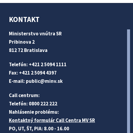
KONTAKT
Ministerstvo vnútra SR
Pribinova 2
812 72 Bratislava
Telefón: +421 2 5094 1111
Fax: +421 2 5094 4397
E-mail:
public@minv
.sk
Call centrum:
Telefón: 0800 222 222
Nahlásenie problému:
Kontaktný formulár Call Centra MV SR
PO, UT, ŠT, PIA: 8.00 - 16.00