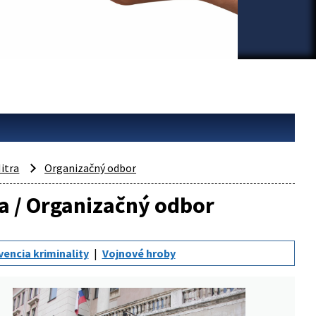
itra
Organizačný odbor
ra / Organizačný odbor
vencia kriminality
Vojnové hroby