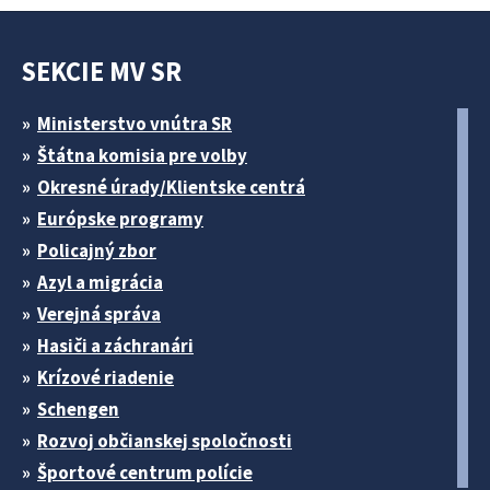
SEKCIE MV SR
Ministerstvo vnútra SR
Štátna komisia pre volby
Okresné úrady/Klientske centrá
Európske programy
Policajný zbor
Azyl a migrácia
Verejná správa
Hasiči a záchranári
Krízové riadenie
Schengen
Rozvoj občianskej spoločnosti
Športové centrum polície