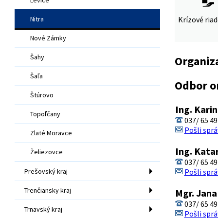
Nitra
Krízové ria
Nové Zámky
Šahy
Organiz
Šaľa
Odbor o
Štúrovo
Ing. Kari
Topoľčany
037/ 65 49
Pošli sprá
Zlaté Moravce
Ing. Kata
Želiezovce
037/ 65 49
Prešovský kraj
Pošli sprá
Trenčiansky kraj
Mgr. Jana
037/ 65 49
Trnavský kraj
Pošli sprá