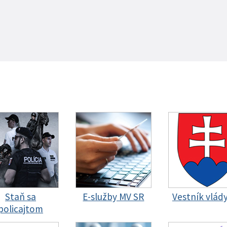
Staň sa
E-služby MV SR
Vestník vlád
policajtom