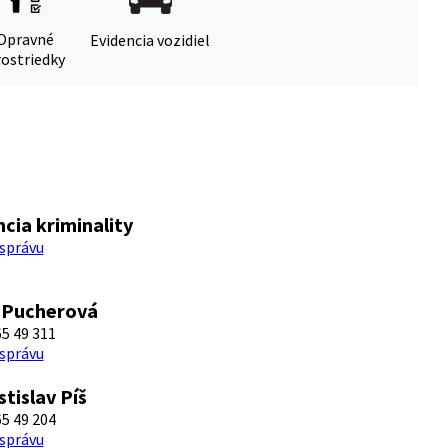
Opravné
Evidencia vozidiel
ostriedky
cia kriminality
 správu
 Pucherová
5 49 311
 správu
stislav Píš
5 49 204
 správu