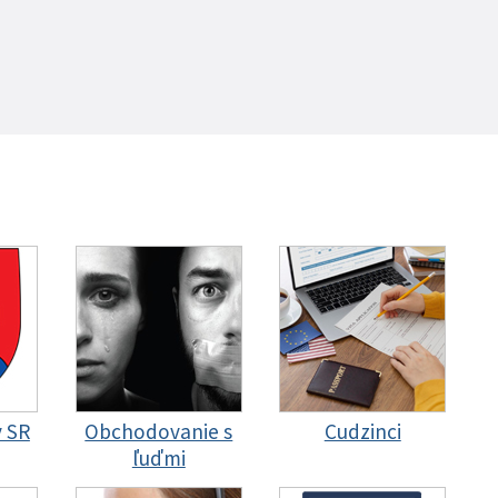
y SR
Obchodovanie s
Cudzinci
ľuďmi