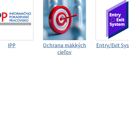
IPP
Ochrana mäkkých
Entry/Exit Sy
cieľov