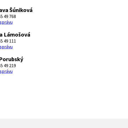
ava Šúniková
5 49 768
 správu
la Lámošová
5 49 111
 správu
 Porubský
5 49 219
 správu