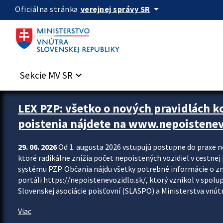
Preskocit na hlavný obsah
arrow_drop_down
verejnej správy SR
Oficiálna stránka
Sekcie MV SR
keyboard_arrow_down
Zastavit automatický posun upútavok
LEX PZP: všetko o nových pravidlách 
poistenia nájdete na www.nepoistenev
29. 06. 2026
Od 1. augusta 2026 vstupujú postupne do praxe 
ktoré radikálne znížia počet nepoistených vozidiel v cestne
systému PZP. Občania nájdu všetky potrebné informácie o 
portáli https://nepoistenevozidlo.sk/, ktorý vznikol v spolu
Slovenskej asociácie poisťovní (SLASPO) a Ministerstva vnútra
Viac