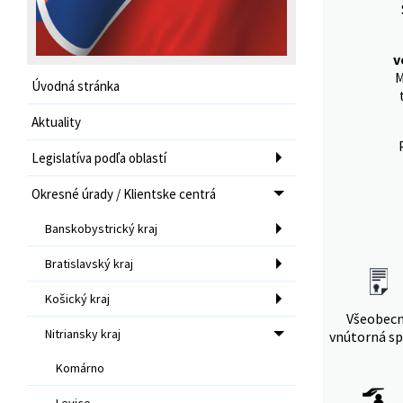
v
M
Úvodná stránka
Aktuality
Legislatíva podľa oblastí
Okresné úrady / Klientske centrá
Banskobystrický kraj
Bratislavský kraj
Košický kraj
Všeobec
Nitriansky kraj
vnútorná sp
Komárno
Levice