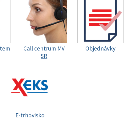
stem
Call centrum MV
Objednávky
SR
E-trhovisko