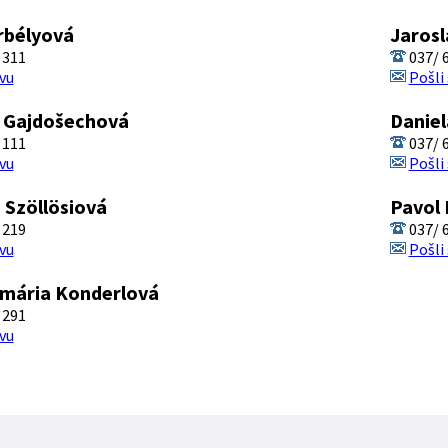
rbélyová
Jarosl
 311
037/ 6
vu
Pošli
a Gajdošechová
Danie
 111
037/ 6
vu
Pošli
a Szöllösiová
Pavol
 219
037/ 6
vu
Pošli
amária Konderlová
 291
vu