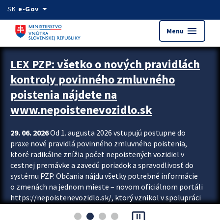
Preskocit na hlavný obsah
arrow_drop_down
SK
e-Gov
menu
Menu
Zastavit automatický posun upútavok
LEX PZP: všetko o nových pravidlách
kontroly povinného zmluvného
poistenia nájdete na
www.nepoistenevozidlo.sk
29. 06. 2026
Od 1. augusta 2026 vstupujú postupne do
praxe nové pravidlá povinného zmluvného poistenia,
ktoré radikálne znížia počet nepoistených vozidiel v
cestnej premávke a zavedú poriadok a spravodlivosť do
systému PZP. Občania nájdu všetky potrebné informácie
o zmenách na jednom mieste – novom oficiálnom portáli
https://nepoistenevozidlo.sk/, ktorý vznikol v spolupráci
Slovenskej kancelárie poisťovateľov (SKP), Slovenskej
pause_presentation
asociácie poisťovní (SLASPO) a Ministerstva vnútra SR.