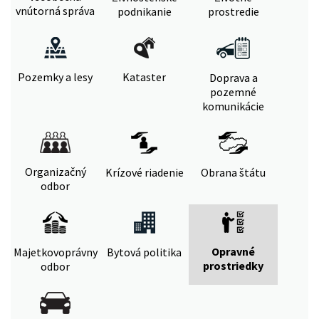
vnútorná správa
podnikanie
prostredie
Pozemky a lesy
Kataster
Doprava a
pozemné
komunikácie
Organizačný
Krízové riadenie
Obrana štátu
odbor
Opravné
Majetkovoprávny
Bytová politika
prostriedky
odbor