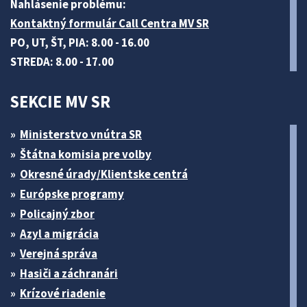
Nahlásenie problému:
Kontaktný formulár Call Centra MV SR
PO, UT, ŠT, PIA: 8.00 - 16.00
STREDA: 8.00 - 17.00
SEKCIE MV SR
Ministerstvo vnútra SR
Štátna komisia pre volby
Okresné úrady/Klientske centrá
Európske programy
Policajný zbor
Azyl a migrácia
Verejná správa
Hasiči a záchranári
Krízové riadenie