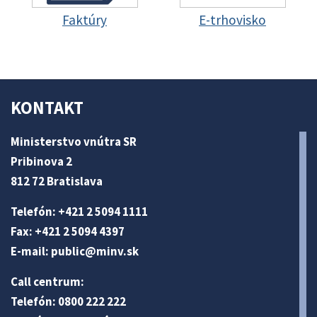
Faktúry
E-trhovisko
KONTAKT
Ministerstvo vnútra SR
Pribinova 2
812 72 Bratislava
Telefón: +421 2 5094 1111
Fax: +421 2 5094 4397
E-mail:
public@minv
.sk
Call centrum:
Telefón: 0800 222 222