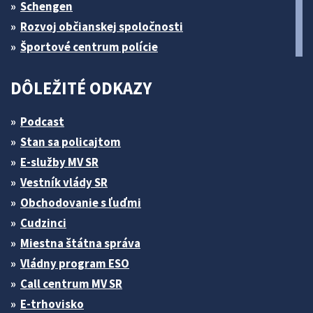
Schengen
Rozvoj občianskej spoločnosti
Športové centrum polície
DÔLEŽITÉ ODKAZY
Podcast
Stan sa policajtom
E-služby MV SR
Vestník vlády SR
Obchodovanie s ľuďmi
Cudzinci
Miestna štátna správa
Vládny program ESO
Call centrum MV SR
E-trhovisko