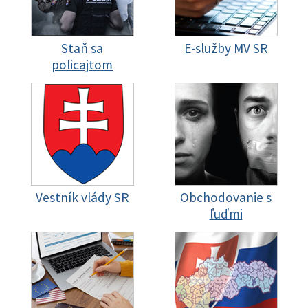
Staň sa
E-služby MV SR
policajtom
Vestník vlády SR
Obchodovanie s
ľuďmi