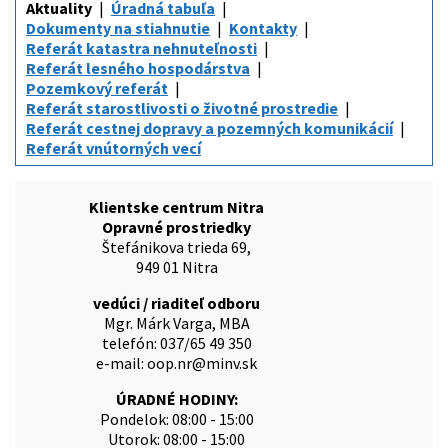
Aktuality
Úradná tabuľa
Dokumenty na stiahnutie
Kontakty
Referát katastra nehnuteľnosti
Referát lesného hospodárstva
Pozemkový referát
Referát starostlivosti o životné prostredie
Referát cestnej dopravy a pozemných komunikácií
Referát vnútorných vecí
Klientske centrum Nitra
Opravné prostriedky
Štefánikova trieda 69,
949 01 Nitra
vedúci / riaditeľ odboru
Mgr. Márk Varga, MBA
telefón: 037/65 49 350
e-mail: oop.nr@minv.sk
ÚRADNÉ HODINY:
Pondelok: 08:00 - 15:00
Utorok: 08:00 - 15:00