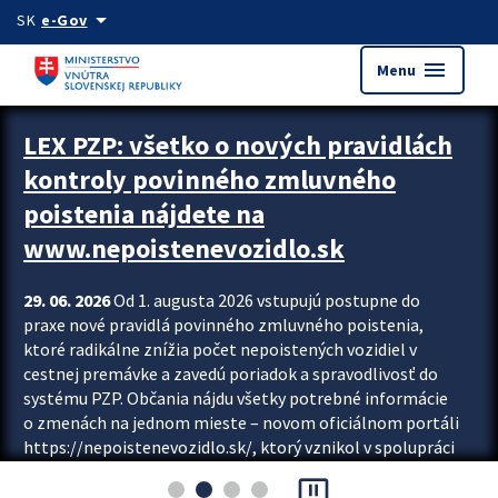
Preskocit na hlavný obsah
arrow_drop_down
SK
e-Gov
menu
Menu
Zastavit automatický posun upútavok
LEX PZP: všetko o nových pravidlách
kontroly povinného zmluvného
poistenia nájdete na
www.nepoistenevozidlo.sk
29. 06. 2026
Od 1. augusta 2026 vstupujú postupne do
praxe nové pravidlá povinného zmluvného poistenia,
ktoré radikálne znížia počet nepoistených vozidiel v
cestnej premávke a zavedú poriadok a spravodlivosť do
systému PZP. Občania nájdu všetky potrebné informácie
o zmenách na jednom mieste – novom oficiálnom portáli
https://nepoistenevozidlo.sk/, ktorý vznikol v spolupráci
Slovenskej kancelárie poisťovateľov (SKP), Slovenskej
pause_presentation
asociácie poisťovní (SLASPO) a Ministerstva vnútra SR.