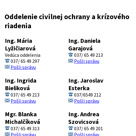
Oddelenie civilnej ochrany a krízového
riadenia
Ing. Mária
Ing. Daniela
Lyžičiarová
Garajová
Vedúca oddelenia
037/ 65 49 213
037/ 65 49 297
Pošli správu
Pošli správu
Ing. Ingrida
Ing. Jaroslav
Bieliková
Esterka
037/ 65 49 213
037/6549 212
Pošli správu
Pošli správu
Mgr. Blanka
Ing. Andrea
Michalčíková
Szovicsová
037/ 65 49 313
037/ 65 49 201
Pošli správu
Pošli správu