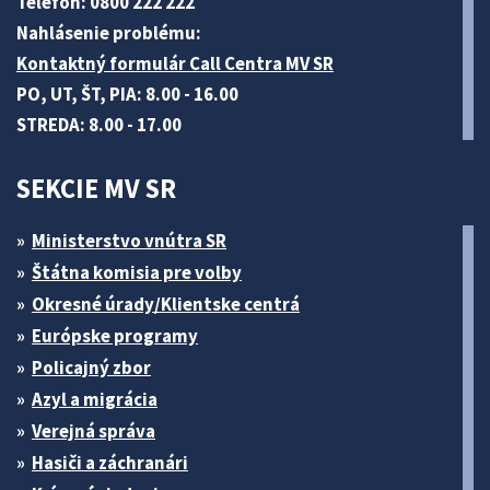
Telefón: 0800 222 222
Nahlásenie problému:
Kontaktný formulár Call Centra MV SR
PO, UT, ŠT, PIA: 8.00 - 16.00
STREDA: 8.00 - 17.00
SEKCIE MV SR
Ministerstvo vnútra SR
Štátna komisia pre volby
Okresné úrady/Klientske centrá
Európske programy
Policajný zbor
Azyl a migrácia
Verejná správa
Hasiči a záchranári