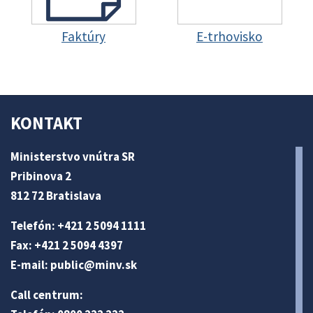
Faktúry
E-trhovisko
KONTAKT
Ministerstvo vnútra SR
Pribinova 2
812 72 Bratislava
Telefón: +421 2 5094 1111
Fax: +421 2 5094 4397
E-mail:
public@minv
.sk
Call centrum: