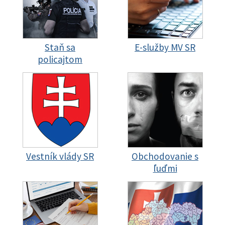
Staň sa
E-služby MV SR
policajtom
Vestník vlády SR
Obchodovanie s
ľuďmi