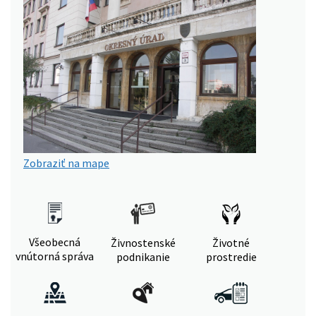
Zobraziť na mape
Všeobecná
Živnostenské
Životné
vnútorná správa
podnikanie
prostredie