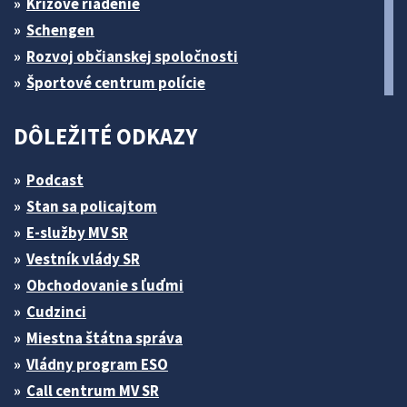
Krízové riadenie
Schengen
Rozvoj občianskej spoločnosti
Športové centrum polície
DÔLEŽITÉ ODKAZY
Podcast
Stan sa policajtom
E-služby MV SR
Vestník vlády SR
Obchodovanie s ľuďmi
Cudzinci
Miestna štátna správa
Vládny program ESO
Call centrum MV SR