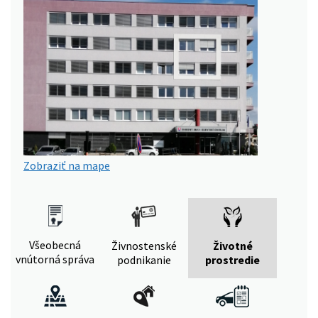
Zobraziť na mape
Všeobecná
Živnostenské
Životné
vnútorná správa
podnikanie
prostredie