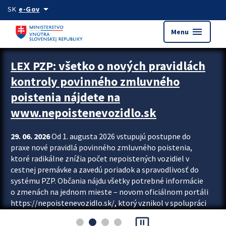
Preskocit na hlavný obsah
arrow_drop_down
SK
e-Gov
menu
Menu
Zastavit automatický posun upútavok
LEX PZP: všetko o nových pravidlách
kontroly povinného zmluvného
poistenia nájdete na
www.nepoistenevozidlo.sk
29. 06. 2026
Od 1. augusta 2026 vstupujú postupne do
praxe nové pravidlá povinného zmluvného poistenia,
ktoré radikálne znížia počet nepoistených vozidiel v
cestnej premávke a zavedú poriadok a spravodlivosť do
systému PZP. Občania nájdu všetky potrebné informácie
o zmenách na jednom mieste – novom oficiálnom portáli
https://nepoistenevozidlo.sk/, ktorý vznikol v spolupráci
Slovenskej kancelárie poisťovateľov (SKP), Slovenskej
pause_presentation
asociácie poisťovní (SLASPO) a Ministerstva vnútra SR.