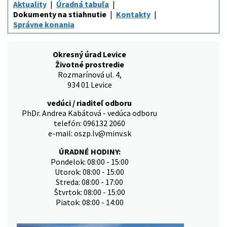
Aktuality
Úradná tabuľa
Dokumenty na stiahnutie
Kontakty
Správne konania
Okresný úrad Levice
Životné prostredie
Rozmarínová ul. 4,
934 01 Levice
vedúci / riaditeľ odboru
PhDr. Andrea Kabátová - vedúca odboru
telefón: 096132 2060
e-mail: oszp.lv@minv.sk
ÚRADNÉ HODINY:
Pondelok: 08:00 - 15:00
Utorok: 08:00 - 15:00
Streda: 08:00 - 17:00
Štvrtok: 08:00 - 15:00
Piatok: 08:00 - 14:00