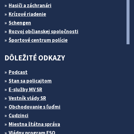
Hasiči a záchranári
Krízové riadenie
Schengen
Rozvoj občianskej spoločnosti
Športové centrum polície
DÔLEŽITÉ ODKAZY
Podcast
Stan sa policajtom
E-služby MV SR
Vestník vlády SR
Obchodovanie s ľuďmi
Cudzinci
Miestna štátna správa
Vládny program ESO