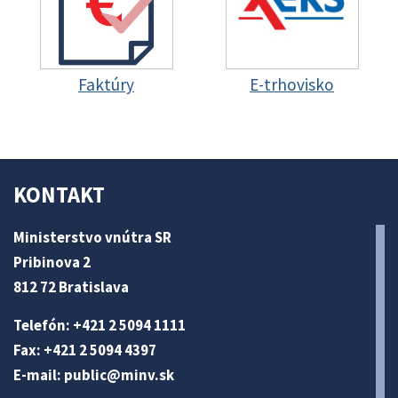
Faktúry
E-trhovisko
KONTAKT
Ministerstvo vnútra SR
Pribinova 2
812 72 Bratislava
Telefón: +421 2 5094 1111
Fax: +421 2 5094 4397
E-mail:
public@minv
.sk