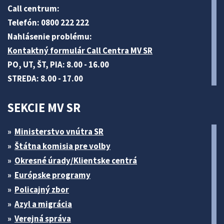
Call centrum:
Telefón: 0800 222 222
Nahlásenie problému:
Kontaktný formulár Call Centra MV SR
PO, UT, ŠT, PIA: 8.00 - 16.00
STREDA: 8.00 - 17.00
SEKCIE MV SR
Ministerstvo vnútra SR
Štátna komisia pre volby
Okresné úrady/Klientske centrá
Európske programy
Policajný zbor
Azyl a migrácia
Verejná správa