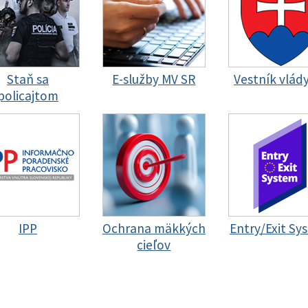
Staň sa
E-služby MV SR
Vestník vlád
policajtom
IPP
Ochrana mäkkých
Entry/Exit Sy
cieľov