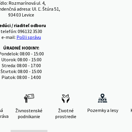
ídlo: Rozmarínová ul. 4,
denčná adresa: Ul. Ľ. Štúra 51,
934 03 Levice
edúci / riaditeľ odboru
telefón: 096132 3530
e-mail:
Pošli správu
ÚRADNÉ HODINY:
Pondelok: 08:00 - 15:00
Utorok: 08:00 - 15:00
Streda: 08:00 - 17:00
Štvrtok: 08:00 - 15:00
Piatok: 08:00 - 14:00
ná
Pozemky a lesy
Živnostenské
Životné
ráva
podnikanie
prostredie