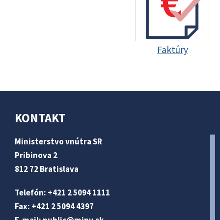
Faktúry
KONTAKT
Ministerstvo vnútra SR
Pribinova 2
812 72 Bratislava
Telefón: +421 2 5094 1111
Fax: +421 2 5094 4397
E-mail:
public@minv
.sk