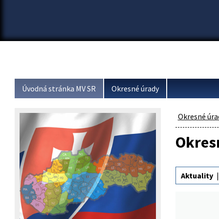
Úvodná stránka MV SR
Okresné úrady
Okresné úra
Okresn
Aktuality