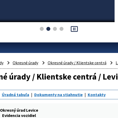
pause_presentation
dy
Okresné úrady
Okresné úrady / Klientske centrá
L
é úrady / Klientske centrá / Levi
Úradná tabuľa
Dokumenty na stiahnutie
Kontakty
Okresný úrad Levice
Evidencia vozidiel