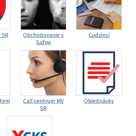
y SR
Obchodovanie s
Cudzinci
ľuďmi
stem
Call centrum MV
Objednávky
SR