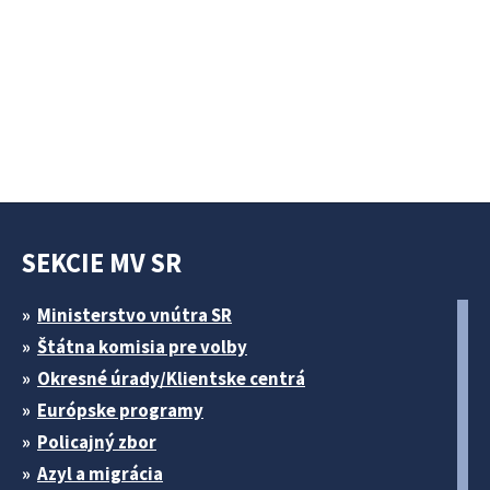
SEKCIE MV SR
Ministerstvo vnútra SR
Štátna komisia pre volby
Okresné úrady/Klientske centrá
Európske programy
Policajný zbor
Azyl a migrácia