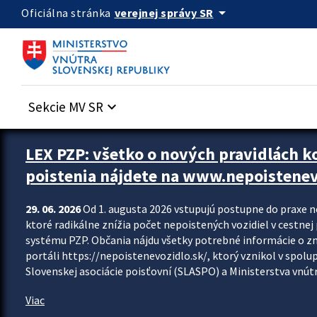
Preskocit na hlavný obsah
arrow_drop_down
verejnej správy SR
Oficiálna stránka
Sekcie MV SR
keyboard_arrow_down
Zastavit automatický posun upútavok
LEX PZP: všetko o nových pravidlách 
poistenia nájdete na www.nepoistenev
29. 06. 2026
Od 1. augusta 2026 vstupujú postupne do praxe 
ktoré radikálne znížia počet nepoistených vozidiel v cestne
systému PZP. Občania nájdu všetky potrebné informácie o 
portáli https://nepoistenevozidlo.sk/, ktorý vznikol v spolu
Slovenskej asociácie poisťovní (SLASPO) a Ministerstva vnútra
Viac