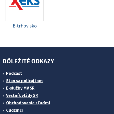
E-trhovisko
DÔLEŽITÉ ODKAZY
Podcast
Stan sa policajtom
E-služby MV SR
Vestník vlády SR
Obchodovanie s ľuďmi
Cudzinci