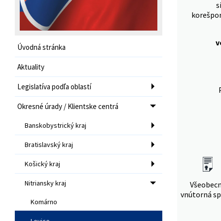
s
korešpon
v
Úvodná stránka
Aktuality
Legislatíva podľa oblastí
Okresné úrady / Klientske centrá
Banskobystrický kraj
Bratislavský kraj
Košický kraj
Nitriansky kraj
Všeobec
vnútorná sp
Komárno
Levice