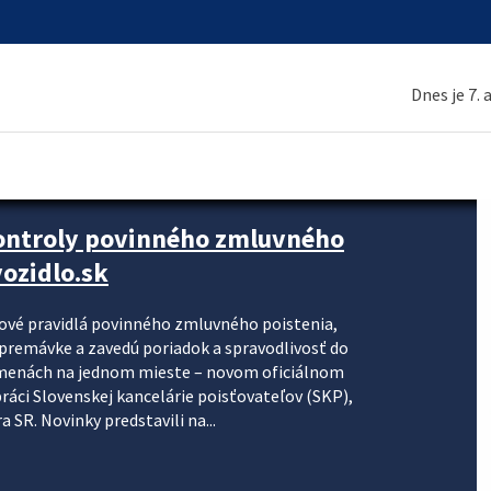
Dnes je 7.
kontroly povinného zmluvného
ozidlo.sk
nové pravidlá povinného zmluvného poistenia,
j premávke a zavedú poriadok a spravodlivosť do
zmenách na jednom mieste – novom oficiálnom
práci Slovenskej kancelárie poisťovateľov (SKP),
 SR. Novinky predstavili na...