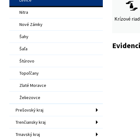
Nitra
Krízové ria
Nové Zámky
Šahy
Evidenci
Šaľa
Štúrovo
Topoľčany
Zlaté Moravce
Želiezovce
Prešovský kraj
Trenčiansky kraj
Trnavský kraj