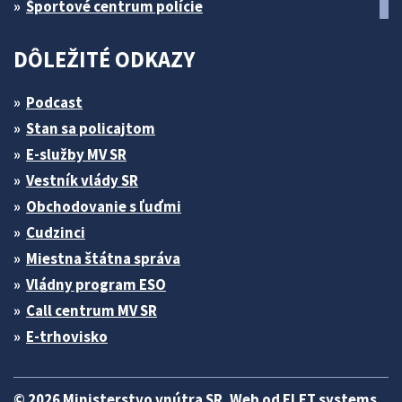
Športové centrum polície
DÔLEŽITÉ ODKAZY
Podcast
Stan sa policajtom
E-služby MV SR
Vestník vlády SR
Obchodovanie s ľuďmi
Cudzinci
Miestna štátna správa
Vládny program ESO
Call centrum MV SR
E-trhovisko
© 2026 Ministerstvo vnútra SR. Web od
ELET systems
.