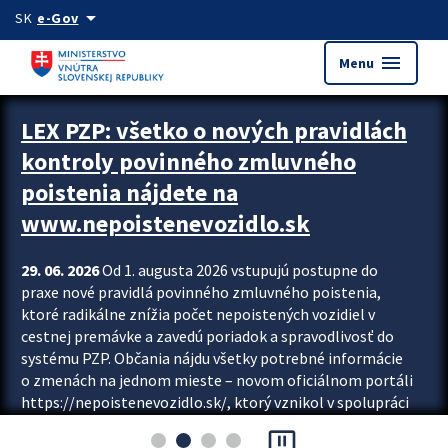
Preskocit na hlavný obsah
arrow_drop_down
SK
e-Gov
menu
Menu
Zastavit automatický posun upútavok
LEX PZP: všetko o nových pravidlách
kontroly povinného zmluvného
poistenia nájdete na
www.nepoistenevozidlo.sk
29. 06. 2026
Od 1. augusta 2026 vstupujú postupne do
praxe nové pravidlá povinného zmluvného poistenia,
ktoré radikálne znížia počet nepoistených vozidiel v
cestnej premávke a zavedú poriadok a spravodlivosť do
systému PZP. Občania nájdu všetky potrebné informácie
o zmenách na jednom mieste – novom oficiálnom portáli
https://nepoistenevozidlo.sk/, ktorý vznikol v spolupráci
Slovenskej kancelárie poisťovateľov (SKP), Slovenskej
pause_presentation
asociácie poisťovní (SLASPO) a Ministerstva vnútra SR.