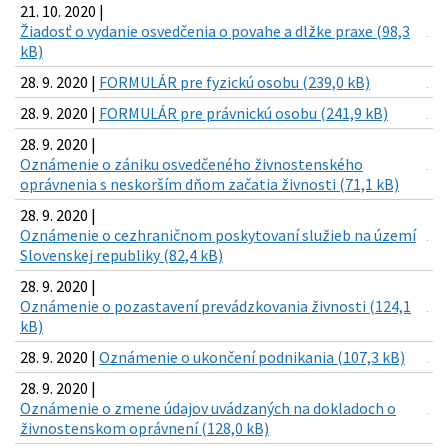
21. 10. 2020 |
Žiadosť o vydanie osvedčenia o povahe a dlžke praxe (98,3
kB)
28. 9. 2020 |
FORMULÁR pre fyzickú osobu (239,0 kB)
28. 9. 2020 |
FORMULÁR pre právnickú osobu (241,9 kB)
28. 9. 2020 |
Oznámenie o zániku osvedčeného živnostenského
oprávnenia s neskorším dňom začatia živnosti (71,1 kB)
28. 9. 2020 |
Oznámenie o cezhraničnom poskytovaní služieb na území
Slovenskej republiky (82,4 kB)
28. 9. 2020 |
Oznámenie o pozastavení prevádzkovania živnosti (124,1
kB)
28. 9. 2020 |
Oznámenie o ukončení podnikania (107,3 kB)
28. 9. 2020 |
Oznámenie o zmene údajov uvádzaných na dokladoch o
živnostenskom oprávnení (128,0 kB)