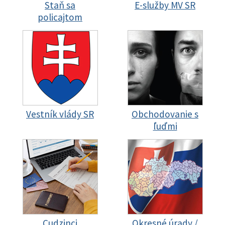
Staň sa
E-služby MV SR
policajtom
Vestník vlády SR
Obchodovanie s
ľuďmi
Cudzinci
Okresné úrady /