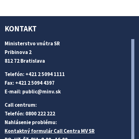
KONTAKT
Ministerstvo vnútra SR
Pribinova 2
812 72 Bratislava
Telefón: +421 2 5094 1111
Fax: +421 2 5094 4397
E-mail:
public@minv
.sk
Call centrum:
Telefón: 0800 222 222
Nahlásenie problému:
Kontaktný formulár Call Centra MV SR