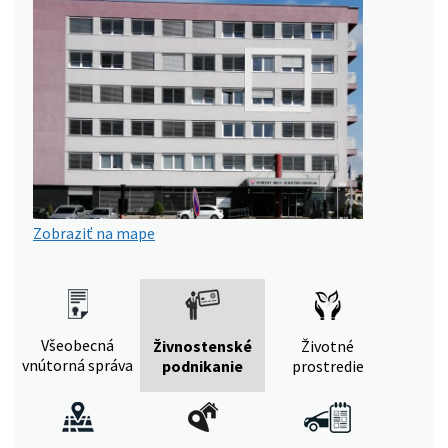
Zobraziť na mape
Všeobecná
Živnostenské
Životné
vnútorná správa
podnikanie
prostredie