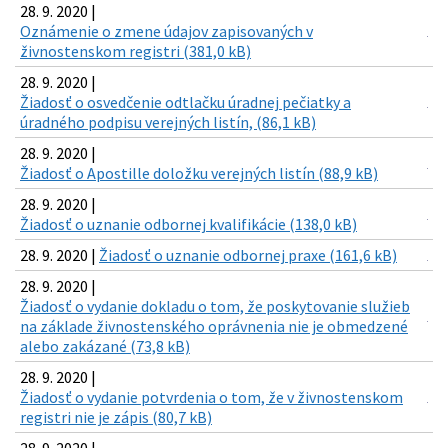
28. 9. 2020 |
Oznámenie o zmene údajov zapisovaných v
živnostenskom registri (381,0 kB)
28. 9. 2020 |
Žiadosť o osvedčenie odtlačku úradnej pečiatky a
úradného podpisu verejných listín, (86,1 kB)
28. 9. 2020 |
Žiadosť o Apostille doložku verejných listín (88,9 kB)
28. 9. 2020 |
Žiadosť o uznanie odbornej kvalifikácie (138,0 kB)
28. 9. 2020 |
Žiadosť o uznanie odbornej praxe (161,6 kB)
28. 9. 2020 |
Žiadosť o vydanie dokladu o tom, že poskytovanie služieb
na základe živnostenského oprávnenia nie je obmedzené
alebo zakázané (73,8 kB)
28. 9. 2020 |
Žiadosť o vydanie potvrdenia o tom, že v živnostenskom
registri nie je zápis (80,7 kB)