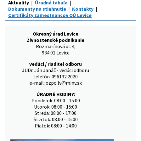
Aktuality
Úradná tabuľa
Dokumenty na stiahnutie
Kontakty
Certifikáty zamestnancov OÚ Levice
Okresný úrad Levice
Živnostenské podnikanie
Rozmarínová ul. 4,
934 01 Levice
vedúci / riaditeľ odboru
JUDr. Ján Janáč - vedúci odboru
telefón: 096132 2020
e-mail: ozpo.lv@minv.sk
ÚRADNÉ HODINY:
Pondelok: 08:00 - 15:00
Utorok: 08:00 - 15:00
Streda: 08:00 - 17:00
Štvrtok: 08:00 - 15:00
Piatok: 08:00 - 14:00