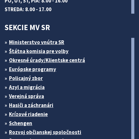
PO, UT, ŠT, PIA: 8.00 - 16.00
STREDA: 8.00 - 17.00
SEKCIE MV SR
Ministerstvo vnútra SR
Štátna komisia pre volby
Okresné úrady/Klientske centrá
Európske programy
Policajný zbor
Azyl a migrácia
Verejná správa
Hasiči a záchranári
Krízové riadenie
Schengen
Rozvoj občianskej spoločnosti