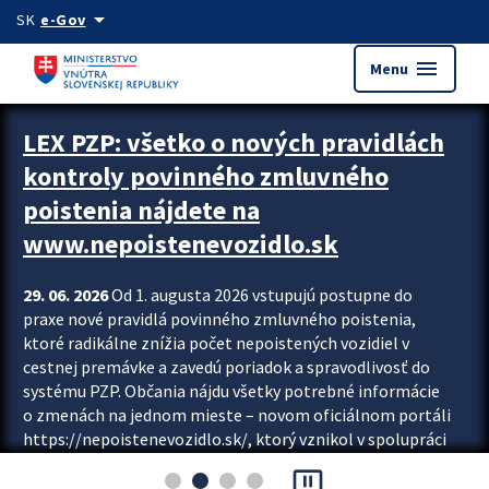
Preskocit na hlavný obsah
arrow_drop_down
SK
e-Gov
menu
Menu
Zastavit automatický posun upútavok
LEX PZP: všetko o nových pravidlách
kontroly povinného zmluvného
poistenia nájdete na
www.nepoistenevozidlo.sk
29. 06. 2026
Od 1. augusta 2026 vstupujú postupne do
praxe nové pravidlá povinného zmluvného poistenia,
ktoré radikálne znížia počet nepoistených vozidiel v
cestnej premávke a zavedú poriadok a spravodlivosť do
systému PZP. Občania nájdu všetky potrebné informácie
o zmenách na jednom mieste – novom oficiálnom portáli
https://nepoistenevozidlo.sk/, ktorý vznikol v spolupráci
Slovenskej kancelárie poisťovateľov (SKP), Slovenskej
pause_presentation
asociácie poisťovní (SLASPO) a Ministerstva vnútra SR.