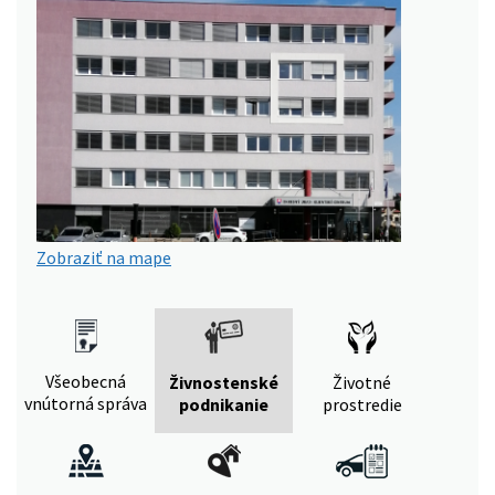
Zobraziť na mape
Všeobecná
Živnostenské
Životné
vnútorná správa
podnikanie
prostredie