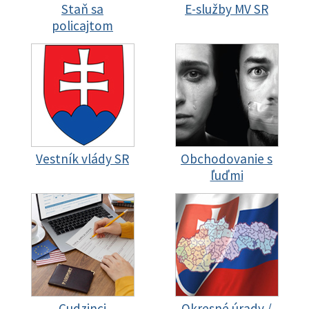
Staň sa
E-služby MV SR
policajtom
Vestník vlády SR
Obchodovanie s
ľuďmi
Cudzinci
Okresné úrady /