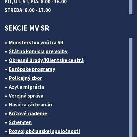
PO, UT, ŠT, PIA: 8.00 - 16.00
STREDA: 8.00 - 17.00
SEKCIE MV SR
Ministerstvo vnútra SR
Štátna komisia pre volby
Okresné úrady/Klientske centrá
Európske programy
Policajný zbor
Azyl a migrácia
Verejná správa
Hasiči a záchranári
Krízové riadenie
Schengen
Rozvoj občianskej spoločnosti