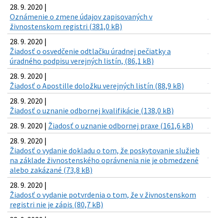
28. 9. 2020 |
Oznámenie o zmene údajov zapisovaných v
živnostenskom registri (381,0 kB)
28. 9. 2020 |
Žiadosť o osvedčenie odtlačku úradnej pečiatky a
úradného podpisu verejných listín, (86,1 kB)
28. 9. 2020 |
Žiadosť o Apostille doložku verejných listín (88,9 kB)
28. 9. 2020 |
Žiadosť o uznanie odbornej kvalifikácie (138,0 kB)
28. 9. 2020 |
Žiadosť o uznanie odbornej praxe (161,6 kB)
28. 9. 2020 |
Žiadosť o vydanie dokladu o tom, že poskytovanie služieb
na základe živnostenského oprávnenia nie je obmedzené
alebo zakázané (73,8 kB)
28. 9. 2020 |
Žiadosť o vydanie potvrdenia o tom, že v živnostenskom
registri nie je zápis (80,7 kB)