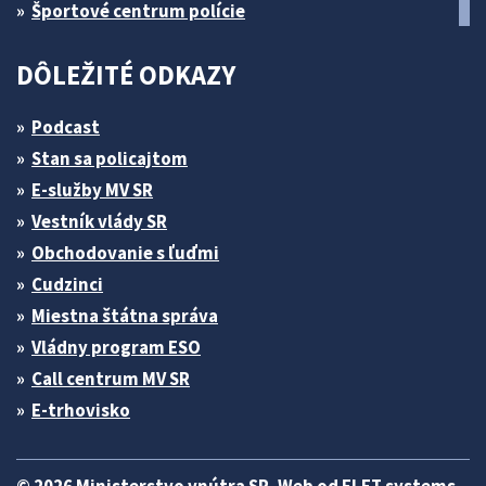
Športové centrum polície
DÔLEŽITÉ ODKAZY
Podcast
Stan sa policajtom
E-služby MV SR
Vestník vlády SR
Obchodovanie s ľuďmi
Cudzinci
Miestna štátna správa
Vládny program ESO
Call centrum MV SR
E-trhovisko