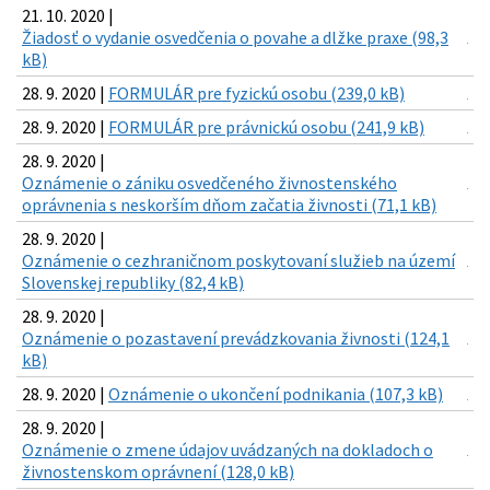
21. 10. 2020 |
Žiadosť o vydanie osvedčenia o povahe a dlžke praxe (98,3
kB)
28. 9. 2020 |
FORMULÁR pre fyzickú osobu (239,0 kB)
28. 9. 2020 |
FORMULÁR pre právnickú osobu (241,9 kB)
28. 9. 2020 |
Oznámenie o zániku osvedčeného živnostenského
oprávnenia s neskorším dňom začatia živnosti (71,1 kB)
28. 9. 2020 |
Oznámenie o cezhraničnom poskytovaní služieb na území
Slovenskej republiky (82,4 kB)
28. 9. 2020 |
Oznámenie o pozastavení prevádzkovania živnosti (124,1
kB)
28. 9. 2020 |
Oznámenie o ukončení podnikania (107,3 kB)
28. 9. 2020 |
Oznámenie o zmene údajov uvádzaných na dokladoch o
živnostenskom oprávnení (128,0 kB)