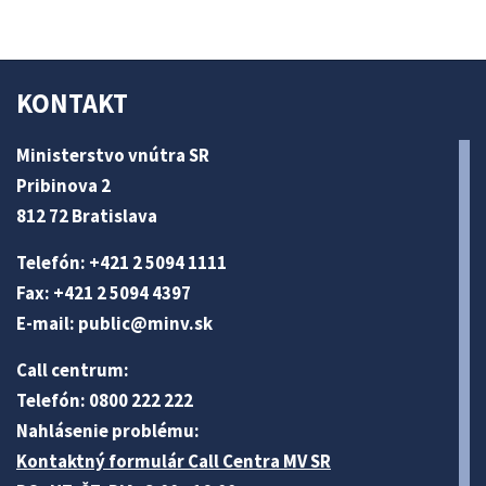
KONTAKT
Ministerstvo vnútra SR
Pribinova 2
812 72 Bratislava
Telefón: +421 2 5094 1111
Fax: +421 2 5094 4397
E-mail:
public@minv
.sk
Call centrum:
Telefón: 0800 222 222
Nahlásenie problému:
Kontaktný formulár Call Centra MV SR