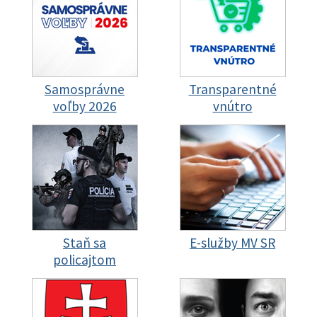
Samosprávne
Transparentné
voľby 2026
vnútro
Staň sa
E-služby MV SR
policajtom