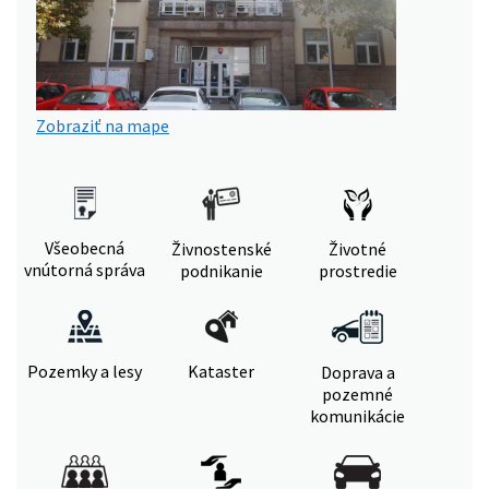
Zobraziť na mape
Všeobecná
Živnostenské
Životné
vnútorná správa
podnikanie
prostredie
Pozemky a lesy
Kataster
Doprava a
pozemné
komunikácie