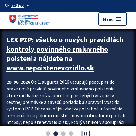
Preskocit na hlavný obsah
arrow_drop_down
SK
e-Gov
menu
Menu
Zastavit automatický posun upútavok
LEX PZP: všetko o nových pravidlách
kontroly povinného zmluvného
poistenia nájdete na
www.nepoistenevozidlo.sk
29. 06. 2026
Od 1. augusta 2026 vstupujú postupne do
praxe nové pravidlá povinného zmluvného poistenia,
ktoré radikálne znížia počet nepoistených vozidiel v
cestnej premávke a zavedú poriadok a spravodlivosť do
systému PZP. Občania nájdu všetky potrebné informácie
o zmenách na jednom mieste – novom oficiálnom portáli
https://nepoistenevozidlo.sk/, ktorý vznikol v spolupráci
Slovenskej kancelárie poisťovateľov (SKP), Slovenskej
pause_presentation
asociácie poisťovní (SLASPO) a Ministerstva vnútra SR.