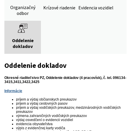
Organizačný
Krízové riadenie
Evidencia vozidiel
odbor
Oddelenie
dokladov
Oddelenie dokladov
Okresné riaditeľstvo PZ, Oddelenie dokladov (4 pracovísk), č. tel. 096134-
3415,3411,3422,3425
Informácie
príjem a výdaj občianskych preukazov
príjem a výdaj cestovných pasov
príjem a výdaj vodičských preukazov, medzinárodných vodičských
preukazov
výmena zahraničných vodičských preukazov
výdaj osvedčení o evidencii vozidiel
evidencia obyvateľstva
výpis z evidenčnej karty vodiča