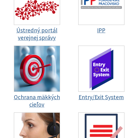
Ústredný portál
IPP
verejnej správy
Ochrana mäkkých
Entry/Exit System
cieľov