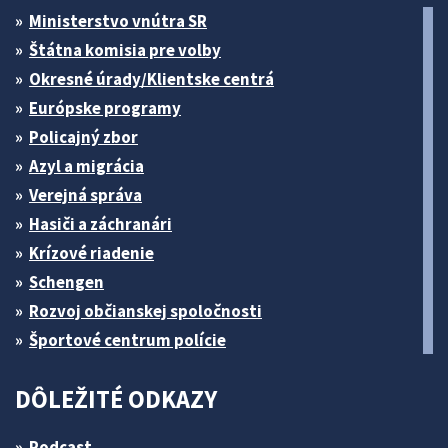
Ministerstvo vnútra SR
Štátna komisia pre volby
Okresné úrady/Klientske centrá
Európske programy
Policajný zbor
Azyl a migrácia
Verejná správa
Hasiči a záchranári
Krízové riadenie
Schengen
Rozvoj občianskej spoločnosti
Športové centrum polície
DÔLEŽITÉ ODKAZY
Podcast