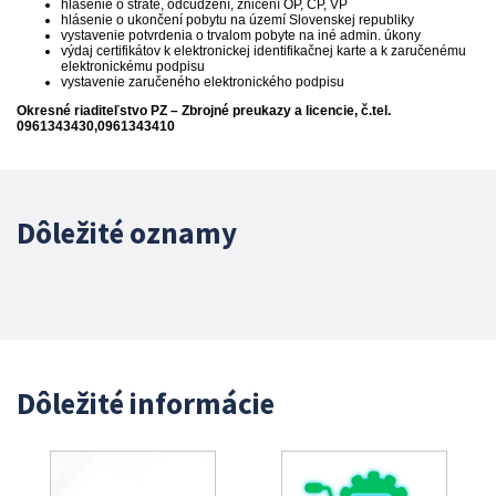
hlásenie o strate, odcudzení, zničení OP, CP, VP
hlásenie o ukončení pobytu na území Slovenskej republiky
vystavenie potvrdenia o trvalom pobyte na iné admin. úkony
výdaj certifikátov k elektronickej identifikačnej karte a k zaručenému
elektronickému podpisu
vystavenie zaručeného elektronického podpisu
Okresné riaditeľstvo PZ – Zbrojné preukazy a licencie, č.tel.
0961343430,0961343410
Dôležité oznamy
Dôležité informácie