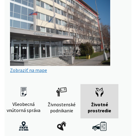
Zobraziť na mape
Všeobecná
Živnostenské
Životné
vnútorná správa
podnikanie
prostredie