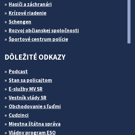
Hasiči a záchranári
Krízové riadenie
Schengen
Rozvoj občianskej spoločnosti
Športové centrum polície
DÔLEŽITÉ ODKAZY
Podcast
Stan sa policajtom
E-služby MV SR
Vestník vlády SR
Obchodovanie s ľuďmi
Cudzinci
Miestna štátna správa
Vládny program ESO