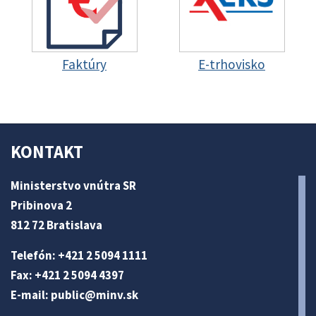
Faktúry
E-trhovisko
KONTAKT
Ministerstvo vnútra SR
Pribinova 2
812 72 Bratislava
Telefón: +421 2 5094 1111
Fax: +421 2 5094 4397
E-mail:
public@minv
.sk