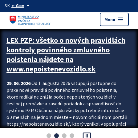
Preskocit na hlavný obsah
arrow_drop_down
SK
e-Gov
menu
Menu
Zastavit automatický posun upútavok
LEX PZP: všetko o nových pravidlách
kontroly povinného zmluvného
poistenia nájdete na
www.nepoistenevozidlo.sk
29. 06. 2026
Od 1. augusta 2026 vstupujú postupne do
praxe nové pravidlá povinného zmluvného poistenia,
ktoré radikálne znížia počet nepoistených vozidiel v
cestnej premávke a zavedú poriadok a spravodlivosť do
systému PZP. Občania nájdu všetky potrebné informácie
o zmenách na jednom mieste – novom oficiálnom portáli
https://nepoistenevozidlo.sk/, ktorý vznikol v spolupráci
Slovenskej kancelárie poisťovateľov (SKP), Slovenskej
pause_presentation
asociácie poisťovní (SLASPO) a Ministerstva vnútra SR.