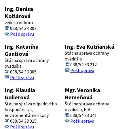
Ing. Denisa
Kotlárová
vedúca odboru
038/54 33 307
Pošli správu
Ing. Katarína
Ing. Eva Kutňanská
Gunišová
Štátna správa ochrany
ovzdušia
Štátna správa ochrany
038/54 33 212
ovzdušia
Pošli správu
038/54 33 305
Pošli správu
Ing. Klaudia
Mgr. Veronika
Golierová
Remeňová
Štátna správa odpadového
Štátna správa ochrany
hospodárstva,
ovzdušia, EIA
enviromentálne škody
038/54 33 341
038/54 33 315
Pošli správu
Pošli správu