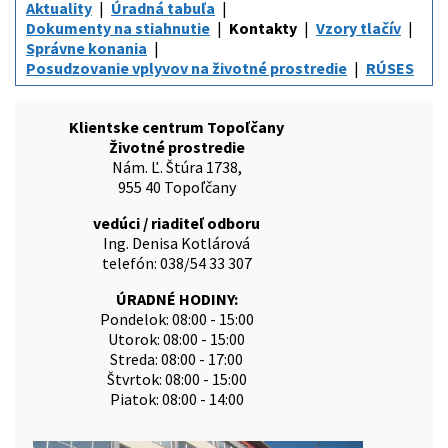
Aktuality
Úradná tabuľa
Dokumenty na stiahnutie
Kontakty
Vzory tlačív
Správne konania
Posudzovanie vplyvov na životné prostredie
RÚSES
Klientske centrum Topoľčany
Životné prostredie
Nám. Ľ. Štúra 1738,
955 40 Topoľčany
vedúci / riaditeľ odboru
Ing. Denisa Kotlárová
telefón: 038/54 33 307
ÚRADNÉ HODINY:
Pondelok: 08:00 - 15:00
Utorok: 08:00 - 15:00
Streda: 08:00 - 17:00
Štvrtok: 08:00 - 15:00
Piatok: 08:00 - 14:00