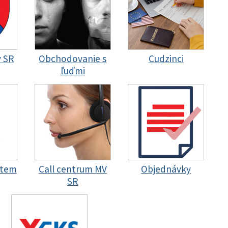
y SR
Obchodovanie s
Cudzinci
ľuďmi
stem
Call centrum MV
Objednávky
SR