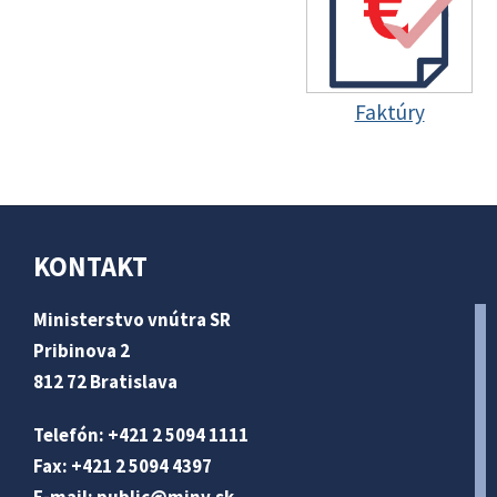
Faktúry
KONTAKT
Ministerstvo vnútra SR
Pribinova 2
812 72 Bratislava
Telefón: +421 2 5094 1111
Fax: +421 2 5094 4397
E-mail:
public@minv
.sk