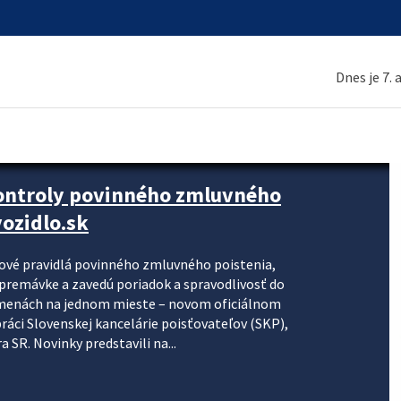
Dnes je 7.
kontroly povinného zmluvného
ozidlo.sk
nové pravidlá povinného zmluvného poistenia,
j premávke a zavedú poriadok a spravodlivosť do
zmenách na jednom mieste – novom oficiálnom
práci Slovenskej kancelárie poisťovateľov (SKP),
 SR. Novinky predstavili na...