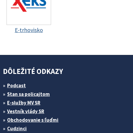
E-trhovisko
DÔLEŽITÉ ODKAZY
Podcast
Stan sa policajtom
E-služby MV SR
Vestník vlády SR
Obchodovanie s ľuďmi
Cudzinci