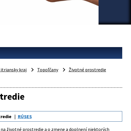
itriansky kraj
Topoľčany
Životné prostredie
tredie
tredie
RÚSES
v na životné prostredie a o zmene a doplnení niektorých