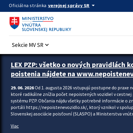
Preskocit na hlavný obsah
arrow_drop_down
verejnej správy SR
Oficiálna stránka
Sekcie MV SR
keyboard_arrow_down
Zastavit automatický posun upútavok
LEX PZP: všetko o nových pravidlách 
poistenia nájdete na www.nepoistenev
29. 06. 2026
Od 1. augusta 2026 vstupujú postupne do praxe 
ktoré radikálne znížia počet nepoistených vozidiel v cestne
systému PZP. Občania nájdu všetky potrebné informácie o 
portáli https://nepoistenevozidlo.sk/, ktorý vznikol v spolu
Slovenskej asociácie poisťovní (SLASPO) a Ministerstva vnútra
Viac