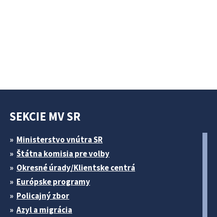
SEKCIE MV SR
Ministerstvo vnútra SR
Štátna komisia pre volby
Okresné úrady/Klientske centrá
Európske programy
Policajný zbor
Azyl a migrácia