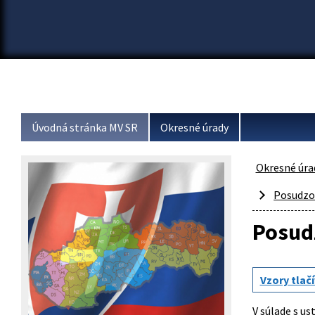
Úvodná stránka MV SR
Okresné úrady
Okresné úra
Posudzov
Posudz
Vzory tlačí
V súlade s us