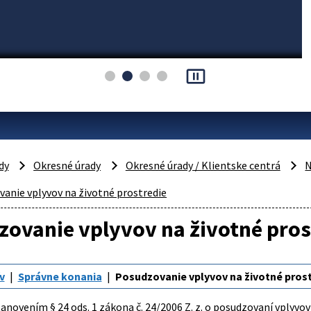
pause_presentation
dy
Okresné úrady
Okresné úrady / Klientske centrá
N
anie vplyvov na životné prostredie
ovanie vplyvov na životné pros
v
Správne konania
Posudzovanie vplyvov na životné pros
tanovením § 24 ods. 1 zákona č. 24/2006 Z. z. o posudzovaní vplyvo