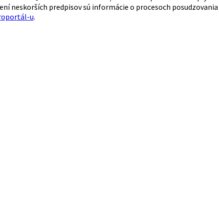
ení neskorších predpisov sú informácie o procesoch posudzovania 
roportál-u
.