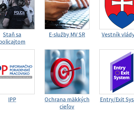
Staň sa
E-služby MV SR
Vestník vlád
policajtom
IPP
Ochrana mäkkých
Entry/Exit Sy
cieľov