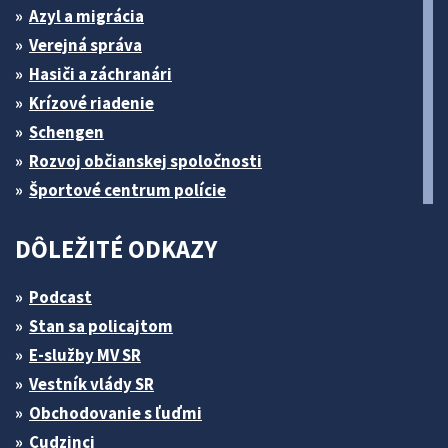
Azyl a migrácia
Verejná správa
Hasiči a záchranári
Krízové riadenie
Schengen
Rozvoj občianskej spoločnosti
Športové centrum polície
DÔLEŽITÉ ODKAZY
Podcast
Stan sa policajtom
E-služby MV SR
Vestník vlády SR
Obchodovanie s ľuďmi
Cudzinci