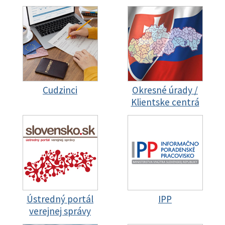
Cudzinci
Okresné úrady /
Klientske centrá
Ústredný portál
IPP
verejnej správy