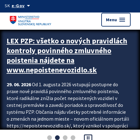
Preskocit na hlavný obsah
arrow_drop_down
SK
e-Gov
menu
Menu
Zastavit automatický posun upútavok
LEX PZP: všetko o nových pravidlách
kontroly povinného zmluvného
poistenia nájdete na
www.nepoistenevozidlo.sk
29. 06. 2026
Od 1. augusta 2026 vstupujú postupne do
praxe nové pravidlá povinného zmluvného poistenia,
ktoré radikálne znížia počet nepoistených vozidiel v
cestnej premávke a zavedú poriadok a spravodlivosť do
systému PZP. Občania nájdu všetky potrebné informácie
o zmenách na jednom mieste – novom oficiálnom portáli
https://nepoistenevozidlo.sk/, ktorý vznikol v spolupráci
Slovenskej kancelárie poisťovateľov (SKP), Slovenskej
pause_presentation
asociácie poisťovní (SLASPO) a Ministerstva vnútra SR.