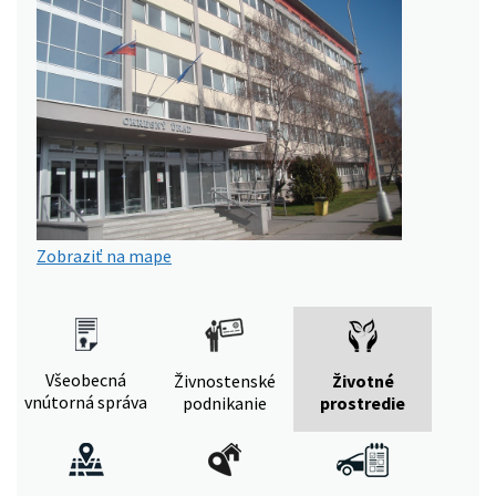
Zobraziť na mape
Všeobecná
Živnostenské
Životné
vnútorná správa
podnikanie
prostredie