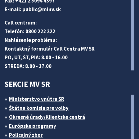
Fax: +421 2 5094 4397
E-mail:
public@minv
.sk
Call centrum:
Telefón: 0800 222 222
Nahlásenie problému:
Kontaktný formulár Call Centra MV SR
PO, UT, ŠT, PIA: 8.00 - 16.00
STREDA: 8.00 - 17.00
SEKCIE MV SR
Ministerstvo vnútra SR
Štátna komisia pre volby
Okresné úrady/Klientske centrá
Európske programy
Policajný zbor