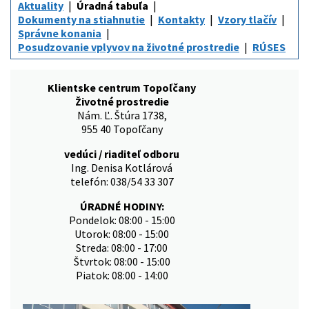
Aktuality
Úradná tabuľa
Dokumenty na stiahnutie
Kontakty
Vzory tlačív
Správne konania
Posudzovanie vplyvov na životné prostredie
RÚSES
Klientske centrum Topoľčany
Životné prostredie
Nám. Ľ. Štúra 1738,
955 40 Topoľčany
vedúci / riaditeľ odboru
Ing. Denisa Kotlárová
telefón: 038/54 33 307
ÚRADNÉ HODINY:
Pondelok: 08:00 - 15:00
Utorok: 08:00 - 15:00
Streda: 08:00 - 17:00
Štvrtok: 08:00 - 15:00
Piatok: 08:00 - 14:00