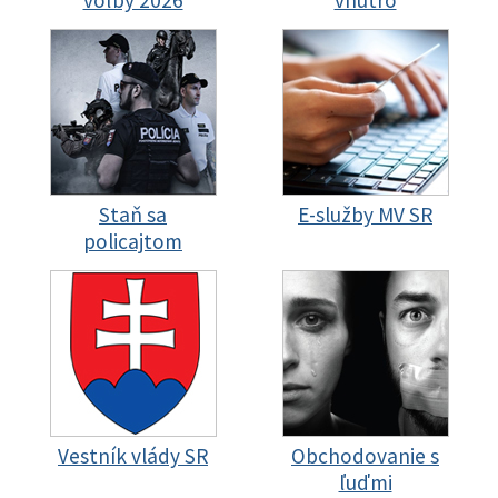
voľby 2026
vnútro
Staň sa
E-služby MV SR
policajtom
Vestník vlády SR
Obchodovanie s
ľuďmi