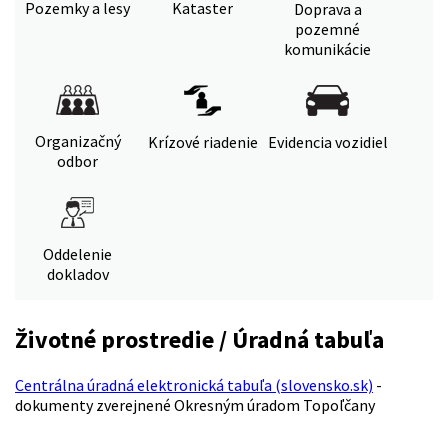
Pozemky a lesy
Kataster
Doprava a
pozemné
komunikácie
Organizačný
Krízové riadenie
Evidencia vozidiel
odbor
Oddelenie
dokladov
Životné prostredie / Úradná tabuľa
Centrálna úradná elektronická tabuľa (slovensko.sk)
-
dokumenty zverejnené Okresným úradom Topoľčany