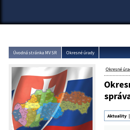
Úvodná stránka MV SR
Okresné úrady
Okresné úra
Okresn
správ
Aktuality