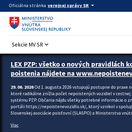
Preskocit na hlavný obsah
arrow_drop_down
verejnej správy SR
Oficiálna stránka
Sekcie MV SR
keyboard_arrow_down
Zastavit automatický posun upútavok
LEX PZP: všetko o nových pravidlách 
poistenia nájdete na www.nepoistenev
29. 06. 2026
Od 1. augusta 2026 vstupujú postupne do praxe 
ktoré radikálne znížia počet nepoistených vozidiel v cestne
systému PZP. Občania nájdu všetky potrebné informácie o 
portáli https://nepoistenevozidlo.sk/, ktorý vznikol v spolu
Slovenskej asociácie poisťovní (SLASPO) a Ministerstva vnútra
Viac