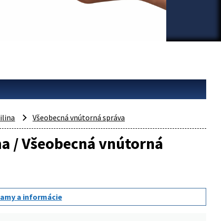
ilina
Všeobecná vnútorná správa
ina / Všeobecná vnútorná
amy a informácie