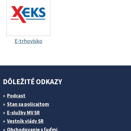
E-trhovisko
DÔLEŽITÉ ODKAZY
Podcast
Stan sa policajtom
E-služby MV SR
Vestník vlády SR
Obchodovanie s ľuďmi