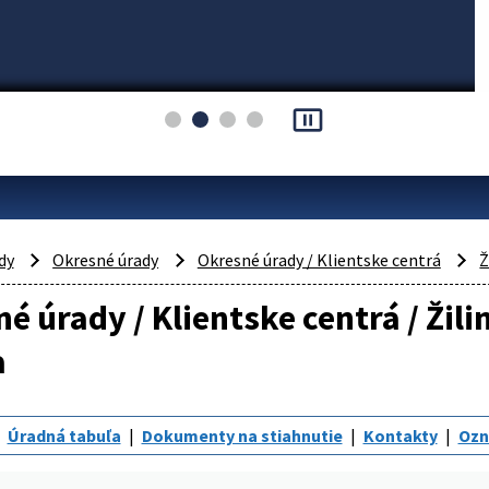
pause_presentation
dy
Okresné úrady
Okresné úrady / Klientske centrá
Ž
é úrady / Klientske centrá / Žil
a
Úradná tabuľa
Dokumenty na stiahnutie
Kontakty
Ozn