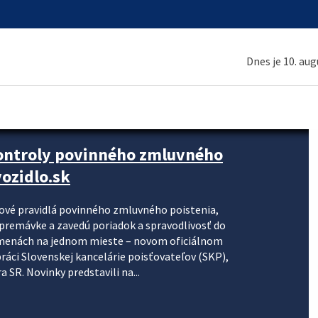
Dnes je 10. au
kontroly povinného zmluvného
ozidlo.sk
nové pravidlá povinného zmluvného poistenia,
j premávke a zavedú poriadok a spravodlivosť do
zmenách na jednom mieste – novom oficiálnom
práci Slovenskej kancelárie poisťovateľov (SKP),
 SR. Novinky predstavili na...