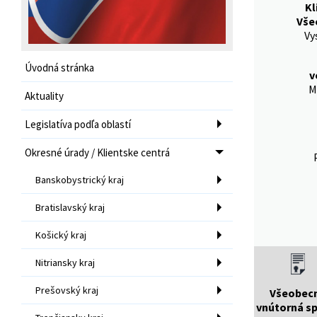
Kl
Vše
Vy
Úvodná stránka
v
M
Aktuality
Legislatíva podľa oblastí
Okresné úrady / Klientske centrá
Banskobystrický kraj
Bratislavský kraj
Košický kraj
Nitriansky kraj
Prešovský kraj
Všeobec
vnútorná s