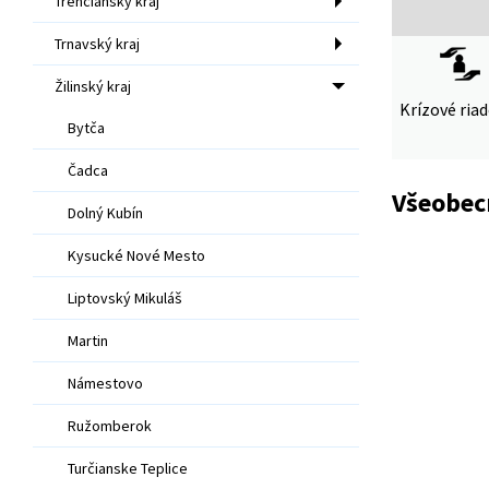
Trenčiansky kraj
Trnavský kraj
Žilinský kraj
Krízové ria
Bytča
Čadca
Všeobecn
Dolný Kubín
Kysucké Nové Mesto
Liptovský Mikuláš
Martin
Námestovo
Ružomberok
Turčianske Teplice