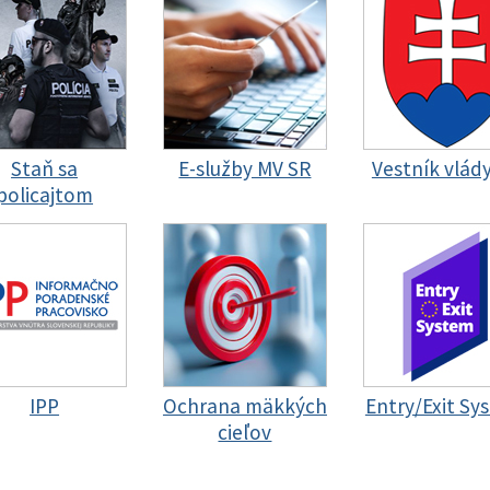
Staň sa
E-služby MV SR
Vestník vlád
policajtom
IPP
Ochrana mäkkých
Entry/Exit Sy
cieľov