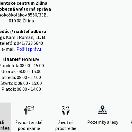
ientske centrum Žilina
obecná vnútorná správa
sokoškolákov 8556/33B,
010 08 Žilina
edúci / riaditeľ odboru
gr. Kamil Ruman, LL. M.
telefón: 041/733 5640
e-mail:
Pošli správu
ÚRADNÉ HODINY:
Pondelok: 08:00 - 15:00
Utorok: 08:00 - 15:00
Streda: 08:00 - 17:00
Štvrtok: 08:00 - 15:00
Piatok: 08:00 - 14:00
ná
Pozemky a lesy
Živnostenské
Životné
práva
podnikanie
prostredie