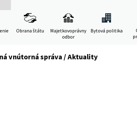
denie
Obrana štátu
Majetkovoprávny
Bytová politika
pr
odbor
á vnútorná správa / Aktuality