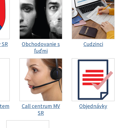
y SR
Obchodovanie s
Cudzinci
ľuďmi
stem
Call centrum MV
Objednávky
SR