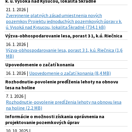
k. ú. Vysoká nad Kysucou, lokalita Škradné
21. 1. 2026 |
Zverejnenie platných zásad umiestnenia nových
pozemkov Projektu jednoduchých pozemkových úprav v k.
ú. Vysoká nad Kysucou, lokalita Škradné (734,1 kB)
Výzva-obhospodarovanie lesa, porast 3 1, k.ú. Riečnica
16. 1. 2026 |
Výzva-obhospodarovanie lesa, porast 3 1, k.ú. Riečnica (1,6
MB)
Upovedomenie o začatí konania
16. 1. 2026 |
Upovedomenie o začatí konania (8,4 MB)
Rozhodnutie-povolenie predĺženia lehoty na obnovu
lesa na holine
7. 1. 2026 |
Rozhodnutie-povolenie predĺženia lehoty na obnovu lesa
na holine (2,2 MB)
Informácie o možnosti získania oprávnenia na
projektovanie pozemkových úprav
10. 10. 2025 |