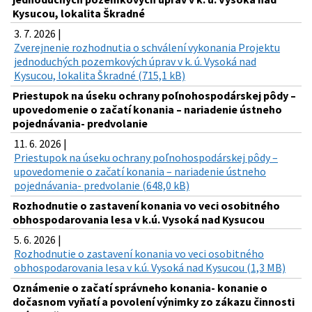
Kysucou, lokalita Škradné
3. 7. 2026 |
Zverejnenie rozhodnutia o schválení vykonania Projektu
jednoduchých pozemkových úprav v k. ú. Vysoká nad
Kysucou, lokalita Škradné (715,1 kB)
Priestupok na úseku ochrany poľnohospodárskej pôdy –
upovedomenie o začatí konania – nariadenie ústneho
pojednávania- predvolanie
11. 6. 2026 |
Priestupok na úseku ochrany poľnohospodárskej pôdy –
upovedomenie o začatí konania – nariadenie ústneho
pojednávania- predvolanie (648,0 kB)
Rozhodnutie o zastavení konania vo veci osobitného
obhospodarovania lesa v k.ú. Vysoká nad Kysucou
5. 6. 2026 |
Rozhodnutie o zastavení konania vo veci osobitného
obhospodarovania lesa v k.ú. Vysoká nad Kysucou (1,3 MB)
Oznámenie o začatí správneho konania- konanie o
dočasnom vyňatí a povolení výnimky zo zákazu činnosti