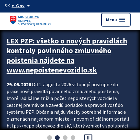
Preskocit na hlavný obsah
arrow_drop_down
SK
e-Gov
menu
Menu
Zastavit automatický posun upútavok
LEX PZP: všetko o nových pravidlách
kontroly povinného zmluvného
poistenia nájdete na
www.nepoistenevozidlo.sk
29. 06. 2026
Od 1. augusta 2026 vstupujú postupne do
praxe nové pravidlá povinného zmluvného poistenia,
ktoré radikálne znížia počet nepoistených vozidiel v
cestnej premávke a zavedú poriadok a spravodlivosť do
systému PZP. Občania nájdu všetky potrebné informácie
o zmenách na jednom mieste – novom oficiálnom portáli
https://nepoistenevozidlo.sk/, ktorý vznikol v spolupráci
Slovenskej kancelárie poisťovateľov (SKP), Slovenskej
pause_presentation
asociácie poisťovní (SLASPO) a Ministerstva vnútra SR.