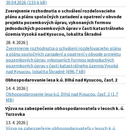
30.04.2026 (133,6 kB)
Zverejnenie rozhodnutia o schválení rozdeľovacieho
plánu a plánu spoločných zariadení a opatrení v obvode
projektu pozemkových úprav, vykonaných formou
jednoduchých pozemkových úprav v časti katastrálneho
územia Vysoká nad Kysucou, lokalita Škradné
28. 4. 2026 |
Zverejnenie rozhodnutia o schválení rozdeľovacieho plánu
a plánu spoločných zariadení a opatrení v obvode projektu
pozemkových úprav, vykonaných formou jednoduchých
pozemkových úprav v časti katastrálneho územia Vysoká
nad Kysucou, lokalita Škradné (696,7 kB)
Obhospodarovanie lesa k.ú. Dlhá nad Kysucou, časť. 2
14. 4. 2026 |
Obhospodarovanie lesa k.ú. Dlhá nad Kysucou, časť. 2 (1,7
MB)
Výzva na zabezpečenie obhospodarovateľa v lesoch k. ú.
Turzovka
13. 4. 2026 |
Výzva na zabezpečenie obhospodarovateľa v lesoch k. ú.