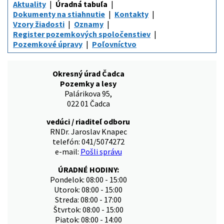
Aktuality
Úradná tabuľa
Dokumenty na stiahnutie
Kontakty
Vzory žiadosti
Oznamy
Register pozemkových spoločenstiev
Pozemkové úpravy
Poľovníctvo
Okresný úrad Čadca
Pozemky a lesy
Palárikova 95,
022 01 Čadca
vedúci / riaditeľ odboru
RNDr. Jaroslav Knapec
telefón: 041/5074272
e-mail:
Pošli správu
ÚRADNÉ HODINY:
Pondelok: 08:00 - 15:00
Utorok: 08:00 - 15:00
Streda: 08:00 - 17:00
Štvrtok: 08:00 - 15:00
Piatok: 08:00 - 14:00