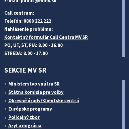
E-mail:
public@minv
.sk
Call centrum:
Telefón: 0800 222 222
Nahlásenie problému:
Kontaktný formulár Call Centra MV SR
PO, UT, ŠT, PIA: 8.00 - 16.00
STREDA: 8.00 - 17.00
SEKCIE MV SR
Ministerstvo vnútra SR
Štátna komisia pre volby
Okresné úrady/Klientske centrá
Európske programy
Policajný zbor
Azyl a migrácia