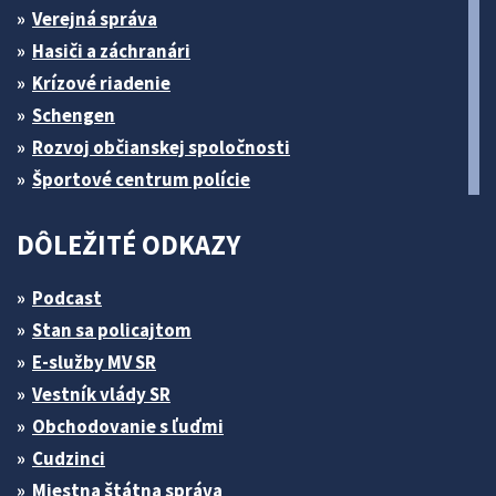
Verejná správa
Hasiči a záchranári
Krízové riadenie
Schengen
Rozvoj občianskej spoločnosti
Športové centrum polície
DÔLEŽITÉ ODKAZY
Podcast
Stan sa policajtom
E-služby MV SR
Vestník vlády SR
Obchodovanie s ľuďmi
Cudzinci
Miestna štátna správa