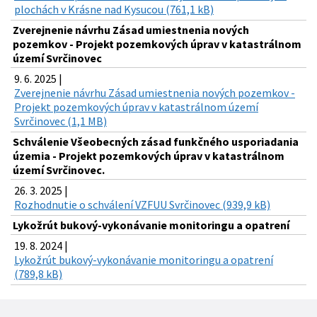
plochách v Krásne nad Kysucou (761,1 kB)
Zverejnenie návrhu Zásad umiestnenia nových
pozemkov - Projekt pozemkových úprav v katastrálnom
území Svrčinovec
9. 6. 2025 |
Zverejnenie návrhu Zásad umiestnenia nových pozemkov -
Projekt pozemkových úprav v katastrálnom území
Svrčinovec (1,1 MB)
Schválenie Všeobecných zásad funkčného usporiadania
územia - Projekt pozemkových úprav v katastrálnom
území Svrčinovec.
26. 3. 2025 |
Rozhodnutie o schválení VZFUU Svrčinovec (939,9 kB)
Lykožrút bukový-vykonávanie monitoringu a opatrení
19. 8. 2024 |
Lykožrút bukový-vykonávanie monitoringu a opatrení
(789,8 kB)