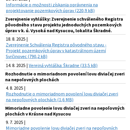
Informácie o možnosti získania oprávnenia na
projektovanie pozemkových úprav (220,9 kB)
Zverejnenie vyhlášky: Zverejnenie schváleného Registra
pôvodného stavu projektu jednoduchých pozemkových
úprav v k. ú. Vysoká nad Kysucou, lokalita Škradné.
18. 8. 2025 |
Zverejnenie Schválenia Registra pôvodného stavu -
Projekt pozemkových úprav v katastrálnom území
Svrčinovec (790,2 kB)
14. 8. 2025 |
Verejná vyhláška: Škradne (33,5 kB)
Rozhodnutie o mimoriadnom povolení lovu diviačej zveri
na nepoľovných plochách
4. 8. 2025 |
Rozhodnutie o mimoriadnom povolení lovu diviačej zveri
na nepoľovných plochách (1,6 MB)
Mimoriadne povolenie lovu diviačej zveri na nepoľovných
plochách v Krásne nad Kysucou
9. 7. 2025 |
Mimoriadne povolenie lovu diviačej zveri na nepoľovných