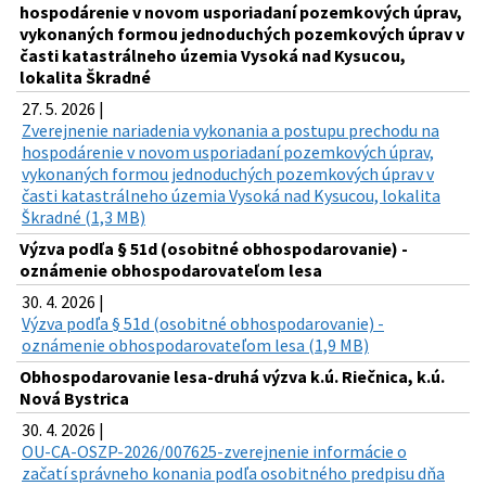
hospodárenie v novom usporiadaní pozemkových úprav,
vykonaných formou jednoduchých pozemkových úprav v
časti katastrálneho územia Vysoká nad Kysucou,
lokalita Škradné
27. 5. 2026 |
Zverejnenie nariadenia vykonania a postupu prechodu na
hospodárenie v novom usporiadaní pozemkových úprav,
vykonaných formou jednoduchých pozemkových úprav v
časti katastrálneho územia Vysoká nad Kysucou, lokalita
Škradné (1,3 MB)
Výzva podľa § 51d (osobitné obhospodarovanie) -
oznámenie obhospodarovateľom lesa
30. 4. 2026 |
Výzva podľa § 51d (osobitné obhospodarovanie) -
oznámenie obhospodarovateľom lesa (1,9 MB)
Obhospodarovanie lesa-druhá výzva k.ú. Riečnica, k.ú.
Nová Bystrica
30. 4. 2026 |
OU-CA-OSZP-2026/007625-zverejnenie informácie o
začatí správneho konania podľa osobitného predpisu dňa