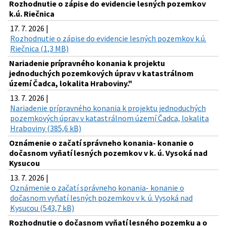
Rozhodnutie o zápise do evidencie lesných pozemkov
k.ú. Riečnica
17. 7. 2026 |
Rozhodnutie o zápise do evidencie lesných pozemkov k.ú.
Riečnica (1,3 MB)
Nariadenie prípravného konania k projektu
jednoduchých pozemkových úprav v katastrálnom
území Čadca, lokalita Hraboviny."
13. 7. 2026 |
Nariadenie prípravného konania k projektu jednoduchých
pozemkových úprav v katastrálnom území Čadca, lokalita
Hraboviny (385,6 kB)
Oznámenie o začatí správneho konania- konanie o
dočasnom vyňatí lesných pozemkov v k. ú. Vysoká nad
Kysucou
13. 7. 2026 |
Oznámenie o začatí správneho konania- konanie o
dočasnom vyňatí lesných pozemkov v k. ú. Vysoká nad
Kysucou (543,7 kB)
Rozhodnutie o dočasnom vyňatí lesného pozemku a o