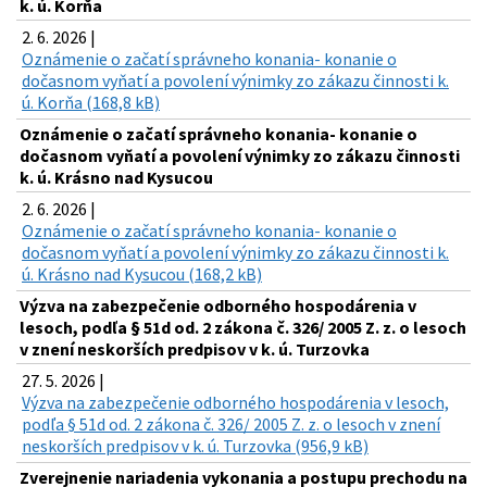
k. ú. Korňa
2. 6. 2026 |
Oznámenie o začatí správneho konania- konanie o
dočasnom vyňatí a povolení výnimky zo zákazu činnosti k.
ú. Korňa (168,8 kB)
Oznámenie o začatí správneho konania- konanie o
dočasnom vyňatí a povolení výnimky zo zákazu činnosti
k. ú. Krásno nad Kysucou
2. 6. 2026 |
Oznámenie o začatí správneho konania- konanie o
dočasnom vyňatí a povolení výnimky zo zákazu činnosti k.
ú. Krásno nad Kysucou (168,2 kB)
Výzva na zabezpečenie odborného hospodárenia v
lesoch, podľa § 51d od. 2 zákona č. 326/ 2005 Z. z. o lesoch
v znení neskorších predpisov v k. ú. Turzovka
27. 5. 2026 |
Výzva na zabezpečenie odborného hospodárenia v lesoch,
podľa § 51d od. 2 zákona č. 326/ 2005 Z. z. o lesoch v znení
neskorších predpisov v k. ú. Turzovka (956,9 kB)
Zverejnenie nariadenia vykonania a postupu prechodu na