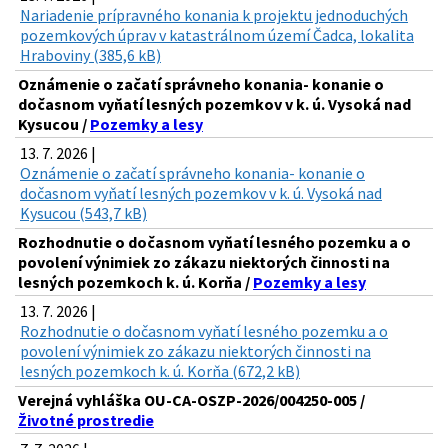
Nariadenie prípravného konania k projektu jednoduchých
pozemkových úprav v katastrálnom území Čadca, lokalita
Hraboviny (385,6 kB)
Oznámenie o začatí správneho konania- konanie o
dočasnom vyňatí lesných pozemkov v k. ú. Vysoká nad
Kysucou /
Pozemky a lesy
13. 7. 2026 |
Oznámenie o začatí správneho konania- konanie o
dočasnom vyňatí lesných pozemkov v k. ú. Vysoká nad
Kysucou (543,7 kB)
Rozhodnutie o dočasnom vyňatí lesného pozemku a o
povolení výnimiek zo zákazu niektorých činnosti na
lesných pozemkoch k. ú. Korňa /
Pozemky a lesy
13. 7. 2026 |
Rozhodnutie o dočasnom vyňatí lesného pozemku a o
povolení výnimiek zo zákazu niektorých činnosti na
lesných pozemkoch k. ú. Korňa (672,2 kB)
Verejná vyhláška OU-CA-OSZP-2026/004250-005 /
Životné prostredie