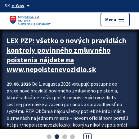
Preskocit na hlavný obsah
arrow_drop_down
SK
e-Gov
menu
Menu
Zastavit automatický posun upútavok
LEX PZP: všetko o nových pravidlách
kontroly povinného zmluvného
poistenia nájdete na
www.nepoistenevozidlo.sk
29. 06. 2026
Od 1. augusta 2026 vstupujú postupne do
praxe nové pravidlá povinného zmluvného poistenia,
ktoré radikálne znížia počet nepoistených vozidiel v
cestnej premávke a zavedú poriadok a spravodlivosť do
systému PZP. Občania nájdu všetky potrebné informácie
o zmenách na jednom mieste – novom oficiálnom portáli
https://nepoistenevozidlo.sk/, ktorý vznikol v spolupráci
Slovenskej kancelárie poisťovateľov (SKP), Slovenskej
pause_presentation
asociácie poisťovní (SLASPO) a Ministerstva vnútra SR.