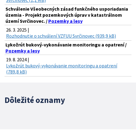
Svrčinovec (1,1 MB)
Schválenie Všeobecných zásad funkčného usporiadania
územia - Projekt pozemkových úprav v katastrálnom
území Svrčinovec. /
Pozemky a lesy
26. 3. 2025 |
Rozhodnutie o schválení VZFUU Svrčinovec (939,9 kB)
Lykožrút bukový-vykonávanie monitoringu a opatrení /
Pozemky a lesy
19. 8. 2024 |
Lykožrút bukový-vykonávanie monitoringu a opatrení
(789,8 kB)
Dôležité oznamy