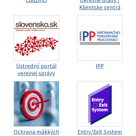
Cudzinci
Okresné úrady /
Klientske centrá
Ústredný portál
IPP
verejnej správy
Ochrana mäkkých
Entry/Exit System