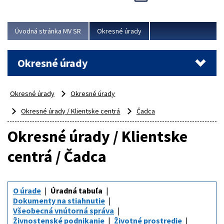
Novinky predstavili na...
Viac
Úvodná stránka MV SR
Okresné úrady
Okresné úrady
Okresné úrady
Okresné úrady
Okresné úrady / Klientske centrá
Čadca
Okresné úrady / Klientske
centrá / Čadca
O úrade
Úradná tabuľa
Dokumenty na stiahnutie
Všeobecná vnútorná správa
Živnostenské podnikanie
Životné prostredie