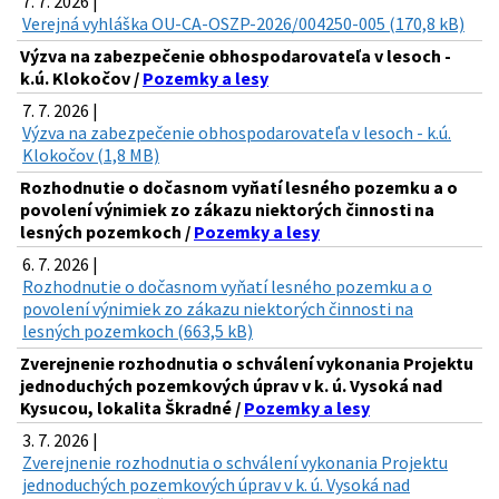
7. 7. 2026 |
Verejná vyhláška OU-CA-OSZP-2026/004250-005 (170,8 kB)
Výzva na zabezpečenie obhospodarovateľa v lesoch -
k.ú. Klokočov /
Pozemky a lesy
7. 7. 2026 |
Výzva na zabezpečenie obhospodarovateľa v lesoch - k.ú.
Klokočov (1,8 MB)
Rozhodnutie o dočasnom vyňatí lesného pozemku a o
povolení výnimiek zo zákazu niektorých činnosti na
lesných pozemkoch /
Pozemky a lesy
6. 7. 2026 |
Rozhodnutie o dočasnom vyňatí lesného pozemku a o
povolení výnimiek zo zákazu niektorých činnosti na
lesných pozemkoch (663,5 kB)
Zverejnenie rozhodnutia o schválení vykonania Projektu
jednoduchých pozemkových úprav v k. ú. Vysoká nad
Kysucou, lokalita Škradné /
Pozemky a lesy
3. 7. 2026 |
Zverejnenie rozhodnutia o schválení vykonania Projektu
jednoduchých pozemkových úprav v k. ú. Vysoká nad