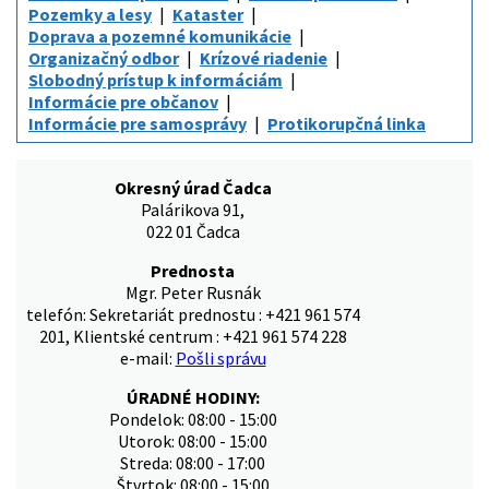
Pozemky a lesy
Kataster
Doprava a pozemné komunikácie
Organizačný odbor
Krízové riadenie
Slobodný prístup k informáciám
Informácie pre občanov
Informácie pre samosprávy
Protikorupčná linka
Okresný úrad Čadca
Palárikova 91,
022 01 Čadca
Prednosta
Mgr. Peter Rusnák
telefón: Sekretariát prednostu : +421 961 574
201, Klientské centrum : +421 961 574 228
e-mail:
Pošli správu
ÚRADNÉ HODINY:
Pondelok: 08:00 - 15:00
Utorok: 08:00 - 15:00
Streda: 08:00 - 17:00
Štvrtok: 08:00 - 15:00