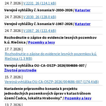
24. 7. 2026 |
V 2231_26 (124,1 kB)
Verejné vyhlášky č. konania:V-2030-2026 /
Kataster
24. 7. 2026 |
V 2030_26 (128,0 kB)
Verejné vyhlášky č. konania:V-1067-2026 /
Kataster
24. 7. 2026 |
V 1067_26 (122,4 kB)
Rozhodnutie o zápise do evidencie lesných pozemkov
k.ú. Riečnica /
Pozemky a lesy
17. 7. 2026 |
Rozhodnutie o zápise do evidencie lesných pozemkov k.ú.
Riečnica (1,3 MB)
Verejná vyhláška OU-CA-OSZP-2026/004686-007 /
Životné prostredie
15. 7. 2026 |
Verejná vyhláška OU-CA-OSZP-2026/004686-007 (174,4 kB)
Nariadenie prípravného konania k projektu
jednoduchých pozemkových úprav v katastrálnom
území Čadca, lokalita Hraboviny." /
Pozemky a lesy
13. 7. 2026 |