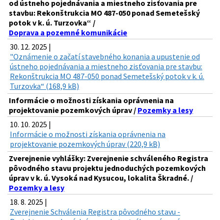
od ústneho pojednávania a miestneho zisťovania pre
stavbu: Rekonštrukcia MO 487-050 ponad Semetešský
potok v k. ú. Turzovka“ /
Doprava a pozemné komunikácie
30. 12. 2025 |
"Oznámenie o začatí stavebného konania a upustenie od
ústneho pojednávania a miestneho zisťovania pre stavbu:
Rekonštrukcia MO 487-050 ponad Semetešský potok v k. ú.
Turzovka“ (168,9 kB)
Informácie o možnosti získania oprávnenia na
projektovanie pozemkových úprav /
Pozemky a lesy
10. 10. 2025 |
Informácie o možnosti získania oprávnenia na
projektovanie pozemkových úprav (220,9 kB)
Zverejnenie vyhlášky: Zverejnenie schváleného Registra
pôvodného stavu projektu jednoduchých pozemkových
úprav v k. ú. Vysoká nad Kysucou, lokalita Škradné. /
Pozemky a lesy
18. 8. 2025 |
Zverejnenie Schválenia Registra pôvodného stavu -