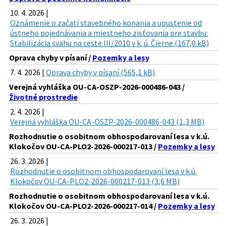
10. 4. 2026 |
Oznámenie o začatí stavebného konania a upustenie od
ústneho pojednávania a miestneho zisťovania pre stavbu:
Stabilizácia svahu na ceste III/2010 v k. ú. Čierne (167,0 kB)
Oprava chyby v písaní /
Pozemky a lesy
7. 4. 2026 |
Oprava chyby v písaní (565,1 kB)
Verejná vyhláška OU-CA-OSZP-2026-000486-043 /
Životné prostredie
2. 4. 2026 |
Verejná vyhláška OU-CA-OSZP-2026-000486-043 (1,3 MB)
Rozhodnutie o osobitnom obhospodarovaní lesa v k.ú.
Klokočov OU-CA-PLO2-2026-000217-013 /
Pozemky a lesy
26. 3. 2026 |
Rozhodnutie o osobitnom obhospodarovaní lesa v k.ú.
Klokočov OU-CA-PLO2-2026-000217-013 (3,6 MB)
Rozhodnutie o osobitnom obhospodarovaní lesa v k.ú.
Klokočov OU-CA-PLO2-2026-000217-014 /
Pozemky a lesy
26. 3. 2026 |