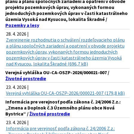
plánu a plánu spoločných zariadení a opatrení v obvode
projektu pozemkových úprav, vykonaných formou
jednoduchých pozemkových úprav v časti katastrálneho
územia Vysoká nad Kysucou, lokalita Škradné /
Pozemky a lesy
28. 4. 2026 |
Zverejnenie rozhodnutia o schválení rozdeľovacieho plánu
a plánu spoločných zariadení a opatrení v obvode projektu
pozemkových úprav, vykonaných formou jednoduchých
pozemkových úprav v časti katastrálneho územia Vysoká
nad Kysucou, lokalita Škradné (696,7 kB)
Verejná vyhláška OU-CA-OSZP-2026/000021-007 /
Životné prostredie
23. 4. 2026 |
Verejná vyhláška OU-CA-OSZP-2026/000021-007 (179,8 kB)
Informácia pre verejnosť podľa zákona č. 24/2006 Z.z.:
„Zmena a Doplnok č.3 Územného plánu obce Nová
Bystrica“ /
Životné prostredie
23. 4. 2026 |
Informácia pre verejnosť podľa zákona č. 24/2006 Z.z.: