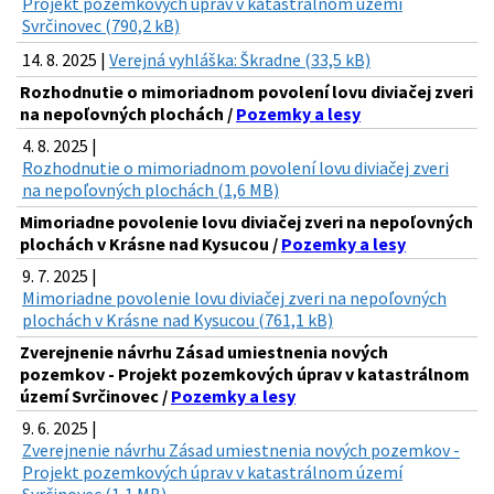
Projekt pozemkových úprav v katastrálnom území
Svrčinovec (790,2 kB)
14. 8. 2025 |
Verejná vyhláška: Škradne (33,5 kB)
Rozhodnutie o mimoriadnom povolení lovu diviačej zveri
na nepoľovných plochách /
Pozemky a lesy
4. 8. 2025 |
Rozhodnutie o mimoriadnom povolení lovu diviačej zveri
na nepoľovných plochách (1,6 MB)
Mimoriadne povolenie lovu diviačej zveri na nepoľovných
plochách v Krásne nad Kysucou /
Pozemky a lesy
9. 7. 2025 |
Mimoriadne povolenie lovu diviačej zveri na nepoľovných
plochách v Krásne nad Kysucou (761,1 kB)
Zverejnenie návrhu Zásad umiestnenia nových
pozemkov - Projekt pozemkových úprav v katastrálnom
území Svrčinovec /
Pozemky a lesy
9. 6. 2025 |
Zverejnenie návrhu Zásad umiestnenia nových pozemkov -
Projekt pozemkových úprav v katastrálnom území