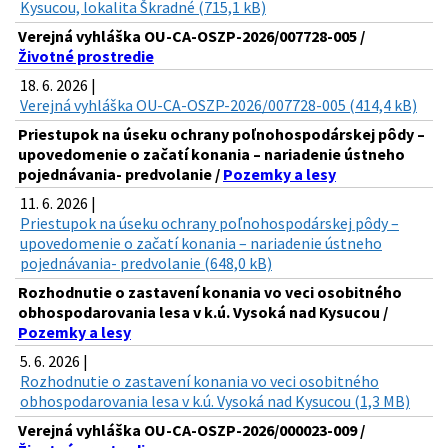
Kysucou, lokalita Škradné (715,1 kB)
Verejná vyhláška OU-CA-OSZP-2026/007728-005 /
Životné prostredie
18. 6. 2026 |
Verejná vyhláška OU-CA-OSZP-2026/007728-005 (414,4 kB)
Priestupok na úseku ochrany poľnohospodárskej pôdy –
upovedomenie o začatí konania – nariadenie ústneho
pojednávania- predvolanie /
Pozemky a lesy
11. 6. 2026 |
Priestupok na úseku ochrany poľnohospodárskej pôdy –
upovedomenie o začatí konania – nariadenie ústneho
pojednávania- predvolanie (648,0 kB)
Rozhodnutie o zastavení konania vo veci osobitného
obhospodarovania lesa v k.ú. Vysoká nad Kysucou /
Pozemky a lesy
5. 6. 2026 |
Rozhodnutie o zastavení konania vo veci osobitného
obhospodarovania lesa v k.ú. Vysoká nad Kysucou (1,3 MB)
Verejná vyhláška OU-CA-OSZP-2026/000023-009 /