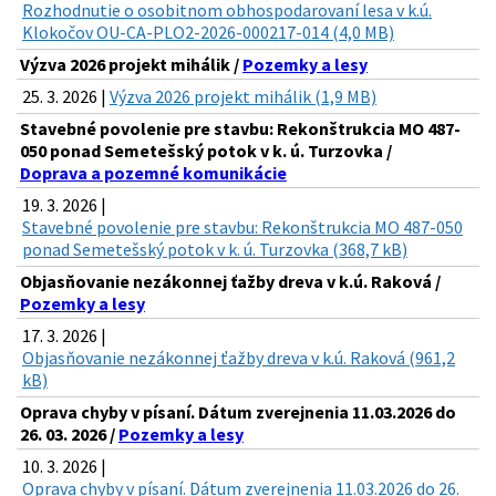
Rozhodnutie o osobitnom obhospodarovaní lesa v k.ú.
Klokočov OU-CA-PLO2-2026-000217-014 (4,0 MB)
Výzva 2026 projekt mihálik /
Pozemky a lesy
25. 3. 2026 |
Výzva 2026 projekt mihálik (1,9 MB)
Stavebné povolenie pre stavbu: Rekonštrukcia MO 487-
050 ponad Semetešský potok v k. ú. Turzovka /
Doprava a pozemné komunikácie
19. 3. 2026 |
Stavebné povolenie pre stavbu: Rekonštrukcia MO 487-050
ponad Semetešský potok v k. ú. Turzovka (368,7 kB)
Objasňovanie nezákonnej ťažby dreva v k.ú. Raková /
Pozemky a lesy
17. 3. 2026 |
Objasňovanie nezákonnej ťažby dreva v k.ú. Raková (961,2
kB)
Oprava chyby v písaní. Dátum zverejnenia 11.03.2026 do
26. 03. 2026 /
Pozemky a lesy
10. 3. 2026 |
Oprava chyby v písaní. Dátum zverejnenia 11.03.2026 do 26.