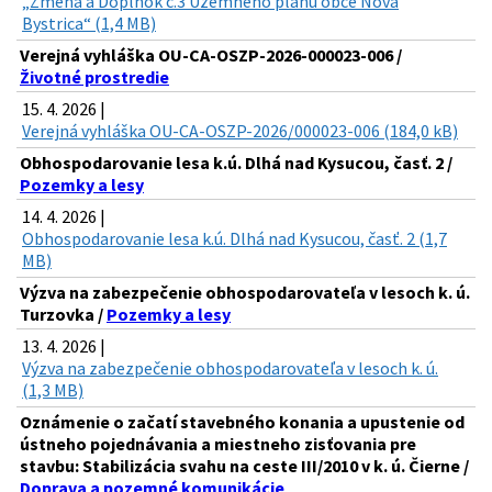
„Zmena a Doplnok č.3 Územného plánu obce Nová
Bystrica“ (1,4 MB)
Verejná vyhláška OU-CA-OSZP-2026-000023-006 /
Životné prostredie
15. 4. 2026 |
Verejná vyhláška OU-CA-OSZP-2026/000023-006 (184,0 kB)
Obhospodarovanie lesa k.ú. Dlhá nad Kysucou, časť. 2 /
Pozemky a lesy
14. 4. 2026 |
Obhospodarovanie lesa k.ú. Dlhá nad Kysucou, časť. 2 (1,7
MB)
Výzva na zabezpečenie obhospodarovateľa v lesoch k. ú.
Turzovka /
Pozemky a lesy
13. 4. 2026 |
Výzva na zabezpečenie obhospodarovateľa v lesoch k. ú.
(1,3 MB)
Oznámenie o začatí stavebného konania a upustenie od
ústneho pojednávania a miestneho zisťovania pre
stavbu: Stabilizácia svahu na ceste III/2010 v k. ú. Čierne /
Doprava a pozemné komunikácie