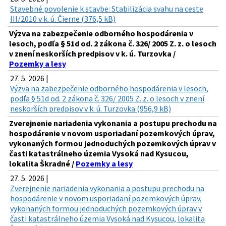
Stavebné povolenie k stavbe: Stabilizácia svahu na ceste
III/2010 v k. ú. Čierne (376,5 kB)
Výzva na zabezpečenie odborného hospodárenia v
lesoch, podľa § 51d od. 2 zákona č. 326/ 2005 Z. z. o lesoch
v znení neskorších predpisov v k. ú. Turzovka /
Pozemky a lesy
27. 5. 2026 |
Výzva na zabezpečenie odborného hospodárenia v lesoch,
podľa § 51d od. 2 zákona č. 326/ 2005 Z. z. o lesoch v znení
neskorších predpisov v k. ú. Turzovka (956,9 kB)
Zverejnenie nariadenia vykonania a postupu prechodu na
hospodárenie v novom usporiadaní pozemkových úprav,
vykonaných formou jednoduchých pozemkových úprav v
časti katastrálneho územia Vysoká nad Kysucou,
lokalita Škradné /
Pozemky a lesy
27. 5. 2026 |
Zverejnenie nariadenia vykonania a postupu prechodu na
hospodárenie v novom usporiadaní pozemkových úprav,
vykonaných formou jednoduchých pozemkových úprav v
časti katastrálneho územia Vysoká nad Kysucou, lokalita