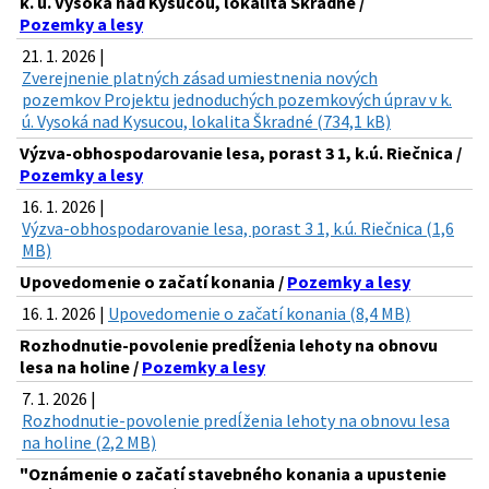
k. ú. Vysoká nad Kysucou, lokalita Škradné /
Pozemky a lesy
21. 1. 2026 |
Zverejnenie platných zásad umiestnenia nových
pozemkov Projektu jednoduchých pozemkových úprav v k.
ú. Vysoká nad Kysucou, lokalita Škradné (734,1 kB)
Výzva-obhospodarovanie lesa, porast 3 1, k.ú. Riečnica /
Pozemky a lesy
16. 1. 2026 |
Výzva-obhospodarovanie lesa, porast 3 1, k.ú. Riečnica (1,6
MB)
Upovedomenie o začatí konania /
Pozemky a lesy
16. 1. 2026 |
Upovedomenie o začatí konania (8,4 MB)
Rozhodnutie-povolenie predĺženia lehoty na obnovu
lesa na holine /
Pozemky a lesy
7. 1. 2026 |
Rozhodnutie-povolenie predĺženia lehoty na obnovu lesa
na holine (2,2 MB)
"Oznámenie o začatí stavebného konania a upustenie