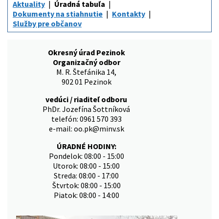
Aktuality
Úradná tabuľa
Dokumenty na stiahnutie
Kontakty
Služby pre občanov
Okresný úrad Pezinok
Organizačný odbor
M. R. Štefánika 14,
902 01 Pezinok
vedúci / riaditeľ odboru
PhDr. Jozefína Šottníková
telefón: 0961 570 393
e-mail: oo.pk@minv.sk
ÚRADNÉ HODINY:
Pondelok: 08:00 - 15:00
Utorok: 08:00 - 15:00
Streda: 08:00 - 17:00
Štvrtok: 08:00 - 15:00
Piatok: 08:00 - 14:00