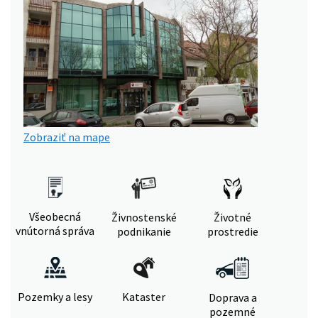
Zobraziť na mape
Všeobecná
Živnostenské
Životné
vnútorná správa
podnikanie
prostredie
Pozemky a lesy
Kataster
Doprava a
pozemné