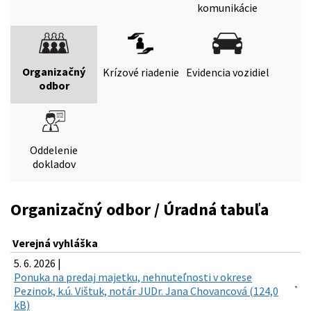
komunikácie
Organizačný
Krízové riadenie
Evidencia vozidiel
odbor
Oddelenie
dokladov
Organizačný odbor / Úradná tabuľa
Verejná vyhláška
5. 6. 2026 |
Ponuka na predaj majetku, nehnuteľnosti v okrese
Pezinok, k.ú. Vištuk, notár JUDr. Jana Chovancová (124,0
kB)