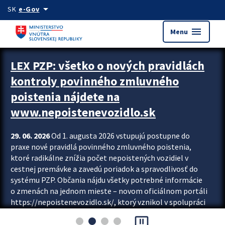
Preskocit na hlavný obsah
arrow_drop_down
SK
e-Gov
menu
Menu
Zastavit automatický posun upútavok
LEX PZP: všetko o nových pravidlách
kontroly povinného zmluvného
poistenia nájdete na
www.nepoistenevozidlo.sk
29. 06. 2026
Od 1. augusta 2026 vstupujú postupne do
praxe nové pravidlá povinného zmluvného poistenia,
ktoré radikálne znížia počet nepoistených vozidiel v
cestnej premávke a zavedú poriadok a spravodlivosť do
systému PZP. Občania nájdu všetky potrebné informácie
o zmenách na jednom mieste – novom oficiálnom portáli
https://nepoistenevozidlo.sk/, ktorý vznikol v spolupráci
Slovenskej kancelárie poisťovateľov (SKP), Slovenskej
pause_presentation
asociácie poisťovní (SLASPO) a Ministerstva vnútra SR.