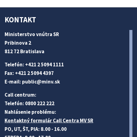
KONTAKT
Ministerstvo vnútra SR
Pribinova 2
812 72 Bratislava
Telefón: +421 2 5094 1111
Fax: +421 2 5094 4397
E-mail:
public@minv
.sk
Call centrum:
Telefón: 0800 222 222
Nahlásenie problému:
Kontaktný formulár Call Centra MV SR
PO, UT, ŠT, PIA: 8.00 - 16.00