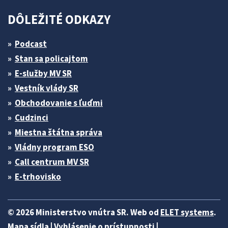
DÔLEŽITÉ ODKAZY
Podcast
Stan sa policajtom
E-služby MV SR
Vestník vlády SR
Obchodovanie s ľuďmi
Cudzinci
Miestna štátna správa
Vládny program ESO
Call centrum MV SR
E-trhovisko
© 2026 Ministerstvo vnútra SR. Web od
ELET systems
.
Mapa sídla
|
Vyhlásenie o prístupnosti
|