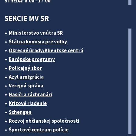
STREDA: 8.00 - 17.00
SEKCIE MV SR
Ministerstvo vnútra SR
Štátna komisia pre volby
Okresné úrady/Klientske centrá
Európske programy
Policajný zbor
Azyl a migrácia
Verejná správa
Hasiči a záchranári
Krízové riadenie
Schengen
Rozvoj občianskej spoločnosti
Športové centrum polície