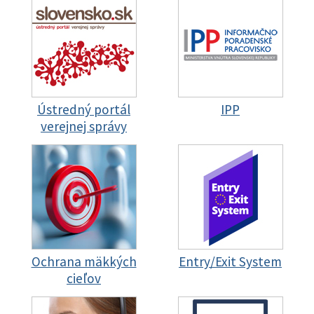
Ústredný portál
IPP
verejnej správy
Ochrana mäkkých
Entry/Exit System
cieľov