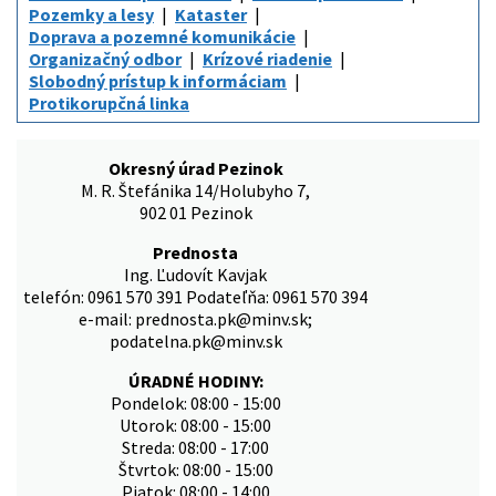
Pozemky a lesy
Kataster
Doprava a pozemné komunikácie
Organizačný odbor
Krízové riadenie
Slobodný prístup k informáciam
Protikorupčná linka
Okresný úrad Pezinok
M. R. Štefánika 14/Holubyho 7,
902 01 Pezinok
Prednosta
Ing. Ľudovít Kavjak
telefón: 0961 570 391 Podateľňa: 0961 570 394
e-mail: prednosta.pk@minv.sk;
podatelna.pk@minv.sk
ÚRADNÉ HODINY:
Pondelok: 08:00 - 15:00
Utorok: 08:00 - 15:00
Streda: 08:00 - 17:00
Štvrtok: 08:00 - 15:00
Piatok: 08:00 - 14:00