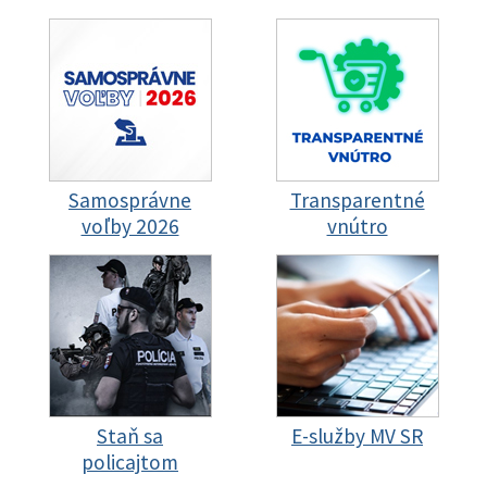
Samosprávne
Transparentné
voľby 2026
vnútro
Staň sa
E-služby MV SR
policajtom