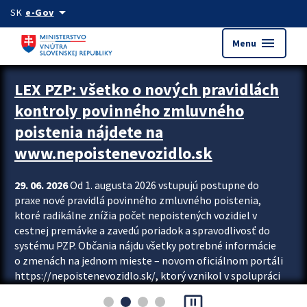
Preskocit na hlavný obsah
arrow_drop_down
SK
e-Gov
menu
Menu
Zastavit automatický posun upútavok
LEX PZP: všetko o nových pravidlách
kontroly povinného zmluvného
poistenia nájdete na
www.nepoistenevozidlo.sk
29. 06. 2026
Od 1. augusta 2026 vstupujú postupne do
praxe nové pravidlá povinného zmluvného poistenia,
ktoré radikálne znížia počet nepoistených vozidiel v
cestnej premávke a zavedú poriadok a spravodlivosť do
systému PZP. Občania nájdu všetky potrebné informácie
o zmenách na jednom mieste – novom oficiálnom portáli
https://nepoistenevozidlo.sk/, ktorý vznikol v spolupráci
Slovenskej kancelárie poisťovateľov (SKP), Slovenskej
pause_presentation
asociácie poisťovní (SLASPO) a Ministerstva vnútra SR.