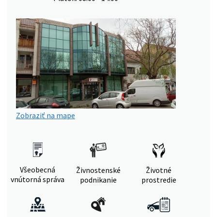
Zobraziť na mape
Všeobecná
Živnostenské
Životné
vnútorná správa
podnikanie
prostredie