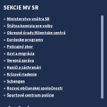
SEKCIE MV SR
Ministerstvo vnútra SR
Štátna komisia pre volby
Okresné úrady/Klientske centrá
Európske programy
Policajný zbor
Azyl a migrácia
Verejná správa
Hasiči a záchranári
Krízové riadenie
Schengen
Rozvoj občianskej spoločnosti
Športové centrum polície