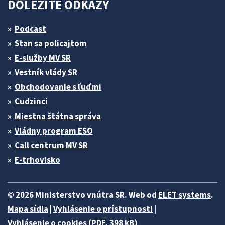
DÔLEŽITÉ ODKAZY
Podcast
Stan sa policajtom
E-služby MV SR
Vestník vlády SR
Obchodovanie s ľuďmi
Cudzinci
Miestna štátna správa
Vládny program ESO
Call centrum MV SR
E-trhovisko
© 2026 Ministerstvo vnútra SR. Web od
ELET systems
.
Mapa sídla
|
Vyhlásenie o prístupnosti
|
Vyhlásenie o cookies (PDF, 398 kB)