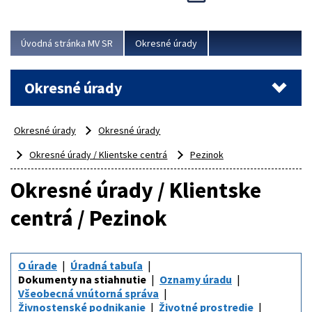
Novinky predstavili na...
Viac
Úvodná stránka MV SR
Okresné úrady
Okresné úrady
Okresné úrady
Okresné úrady
Okresné úrady / Klientske centrá
Pezinok
Okresné úrady / Klientske
centrá / Pezinok
O úrade
Úradná tabuľa
Dokumenty na stiahnutie
Oznamy úradu
Všeobecná vnútorná správa
Živnostenské podnikanie
Životné prostredie