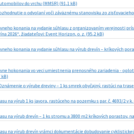
utomobilov do vrchu (MMSR) (91,1 kB)
ozhodnutie o odvolaní voči záväznému stanovisku zo zisťovacieho
ávneho konania na vydanie súhlasu z organizovaním verejnosti pr
ína 2026“, žiadateľovi: Event Horizon, o. z. (95,2 kB)
vneho konania na vydanie súhlasu na výrub drevín – kríkových porast
vne hokonania vo veci umiestnenia prenosného zariadenia - oploten
7 kB)
Oznámenie o výrube dreviny – 1 ks smrek obyčajný, rastúci na trase 
su na výrub 1 ks javora, rastúceho na pozemku s par. č. 4693/2 v k. ú
asu na výrub drevín – 1 ks stromu a 3800 m2 kríkových porastov, na 
asu na výrub drevín vrámci dokumentácie dobudovanie cyklistickej i