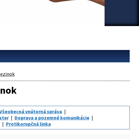
ezinok
inok
Všeobecná vnútorná správa
ster
Doprava a pozemné komunikácie
Protikorupčná linka