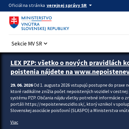
Preskocit na hlavný obsah
arrow_drop_down
verejnej správy SR
Oficiálna stránka
Sekcie MV SR
keyboard_arrow_down
Zastavit automatický posun upútavok
LEX PZP: všetko o nových pravidlách 
poistenia nájdete na www.nepoistenev
29. 06. 2026
Od 1. augusta 2026 vstupujú postupne do praxe 
ktoré radikálne znížia počet nepoistených vozidiel v cestne
systému PZP. Občania nájdu všetky potrebné informácie o 
portáli https://nepoistenevozidlo.sk/, ktorý vznikol v spolu
Slovenskej asociácie poisťovní (SLASPO) a Ministerstva vnútra
Viac