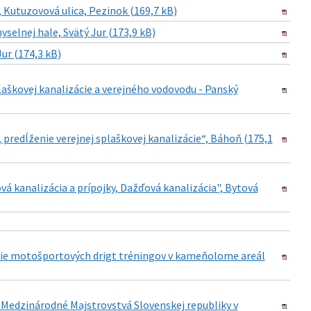
Kutuzovová ulica, Pezinok (169,7 kB)
selnej hale, Svätý Jur (173,9 kB)
ur (174,3 kB)
aškovej kanalizácie a verejného vodovodu - Panský
predĺženie verejnej splaškovej kanalizácie“, Báhoň (175,1
á kanalizácia a prípojky, Dažďová kanalizácia", Bytová
anie motošportových drigt tréningov v kameňolome areál
 Medzinárodné Majstrovstvá Slovenskej republiky v