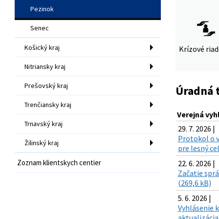
Pezinok
Senec
Košický kraj
Krízové ria
Nitriansky kraj
Prešovský kraj
Úradná 
Trenčiansky kraj
Verejná vyh
Trnavský kraj
29. 7. 2026 |
Protokol o v
Žilinský kraj
pre lesný c
Zoznam klientskych centier
22. 6. 2026 |
Začatie sprá
(269,6 kB)
5. 6. 2026 |
Vyhlásenie k
aktualizácia