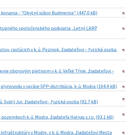
 konania - "Obytný súbor Budmerice" (447,0 kB)
ístupného spoločenského podujatia „Letný LARP
ov, rastúcich v k. ú. Pezinok, žiadateľovi – fyzická osoba.
ie oborovým pletivom v k. ú. Veľké Tŕnie, žiadateľovi –
plynovodu v správe SPP-distribúcia, k. ú. Modra (104,9 kB)
. Svätý Jur, žiadateľovi - fyzická osoba (92,7 kB)
pozemkoch k. ú. Modra, žiadateľa Halnas s.r.o. (93,1 kB)
nfraštruktúry v Modre, v k. ú. Modra, žiadateľovi Mesta