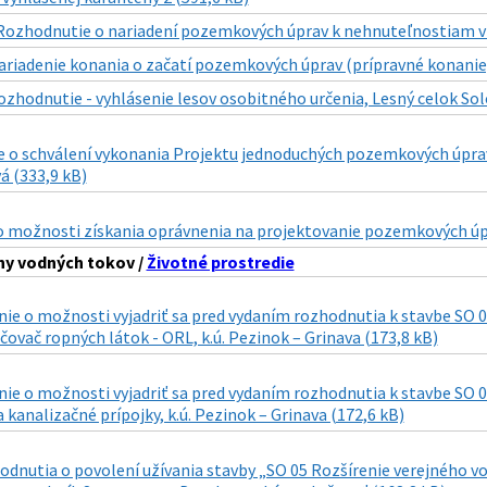
Rozhodnutie o nariadení pozemkových úprav k nehnuteľnostiam v k.
ariadenie konania o začatí pozemkových úprav (prípravné konanie
ozhodnutie - vyhlásenie lesov osobitného určenia, Lesný celok Sol
 o schválení vykonania Projektu jednoduchých pozemkových úprav v
á (333,9 kB)
o možnosti získania oprávnenia na projektovanie pozemkových úpr
ny vodných tokov /
Životné prostredie
 o možnosti vyjadriť sa pred vydaním rozhodnutia k stavbe SO 04
čovač ropných látok - ORL, k.ú. Pezinok – Grinava (173,8 kB)
 o možnosti vyjadriť sa pred vydaním rozhodnutia k stavbe SO 02
a kanalizačné prípojky, k.ú. Pezinok – Grinava (172,6 kB)
dnutia o povolení užívania stavby „SO 05 Rozšírenie verejného vo