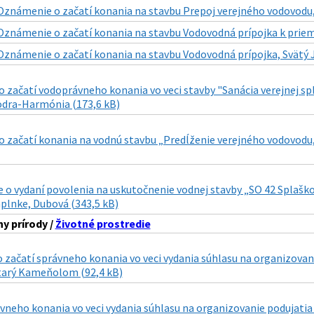
Oznámenie o začatí konania na stavbu Prepoj verejného vodovodu, 
Oznámenie o začatí konania na stavbu Vodovodná prípojka k priemy
Oznámenie o začatí konania na stavbu Vodovodná prípojka, Svätý J
začatí vodoprávneho konania vo veci stavby "Sanácia verejnej spl
odra-Harmónia (173,6 kB)
začatí konania na vodnú stavbu „Predĺženie verejného vodovodu, 
o vydaní povolenia na uskutočnenie vodnej stavby „SO 42 Splaškov
aplnke, Dubová (343,5 kB)
y prírody /
Životné prostredie
o začatí správneho konania vo veci vydania súhlasu na organizov
tarý Kameňolom (92,4 kB)
vneho konania vo veci vydania súhlasu na organizovanie podujatia