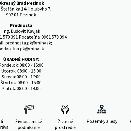
Okresný úrad Pezinok
. Štefánika 14/Holubyho 7,
902 01 Pezinok
Prednosta
Ing. Ľudovít Kavjak
1 570 391 Podateľňa: 0961 570 394
il: prednosta.pk@minv.sk;
podatelna.pk@minv.sk
ÚRADNÉ HODINY:
Pondelok: 08:00 - 15:00
Utorok: 08:00 - 15:00
Streda: 08:00 - 17:00
Štvrtok: 08:00 - 15:00
Piatok: 08:00 - 14:00
ná
Pozemky a lesy
Živnostenské
Životné
ráva
podnikanie
prostredie