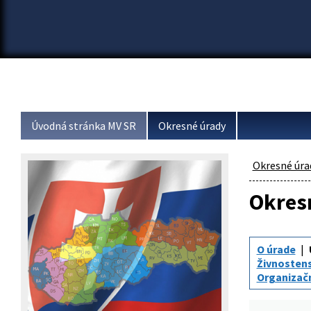
Úvodná stránka MV SR
Okresné úrady
Okresné úra
Okresn
O úrade
Živnosten
Organizač