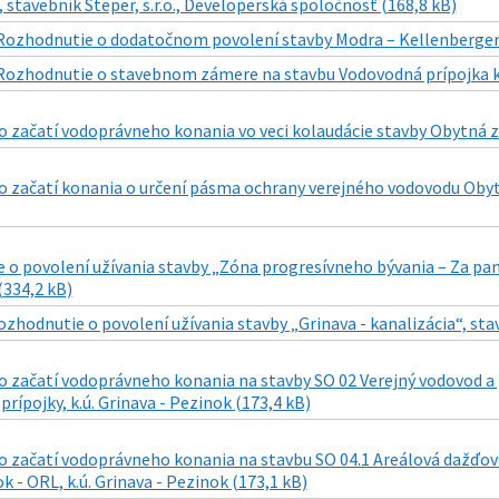
, stavebník Steper, s.r.o., Developerská spoločnosť (168,8 kB)
Rozhodnutie o dodatočnom povolení stavby Modra – Kellenbergerov
Rozhodnutie o stavebnom zámere na stavbu Vodovodná prípojka k p
začatí vodoprávneho konania vo veci kolaudácie stavby Obytná zó
 začatí konania o určení pásma ochrany verejného vodovodu Obytná
o povolení užívania stavby „Zóna progresívneho bývania – Za pansk
(334,2 kB)
ozhodnutie o povolení užívania stavby „Grinava - kanalizácia“, stav
začatí vodoprávneho konania na stavby SO 02 Verejný vodovod a p
prípojky, k.ú. Grinava - Pezinok (173,4 kB)
 začatí vodoprávneho konania na stavbu SO 04.1 Areálová dažďová 
k - ORL, k.ú. Grinava - Pezinok (173,1 kB)