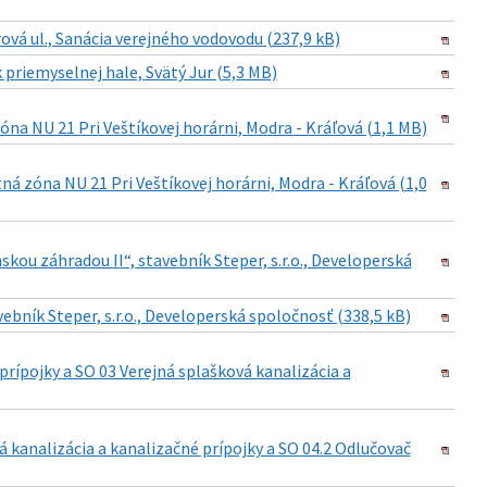
á ul., Sanácia verejného vodovodu (237,9 kB)
riemyselnej hale, Svätý Jur (5,3 MB)
na NU 21 Pri Veštíkovej horárni, Modra - Kráľová (1,1 MB)
 zóna NU 21 Pri Veštíkovej horárni, Modra - Kráľová (1,0
ou záhradou II“, stavebník Steper, s.r.o., Developerská
ebník Steper, s.r.o., Developerská spoločnosť (338,5 kB)
rípojky a SO 03 Verejná splašková kanalizácia a
kanalizácia a kanalizačné prípojky a SO 04.2 Odlučovač