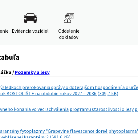
denie
Evidencia vozidiel
Oddelenie
dokladov
tabuľa
láška /
Pozemky a lesy
ýsledkoch prerokovania správy o doterajšom hospodárení a o urče
elok KOSTOLIŠTE na obdobie rokov 2027 – 2036 (309,7 kB)
vneho konania vo veci schválenia programu starostlivosti o lesy p
arantény fytoplazmy "Grapevine flavescence doreé phytoplasma" s
 vyhlásenej karantény 2 (591,6 kB)