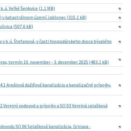
 ú. Veľké Šenkvice (1,1 MB)
) v katastrálnom území Jablonec (315,1 kB)
ošnica (507,6 kB)
 k. ú. Štefanová, v časti hospodárskeho dvora bývalého
av, termín 10. november - 3. december 2025 (483,1 kB)
.1 Areálová dažďová kanalizácia a kanalizačné prípojky,
 Verejný vodovod a prípojky a SO 03 Verejná splašková
dovodu SO 06 Splašková kanalizácia, Grinava -