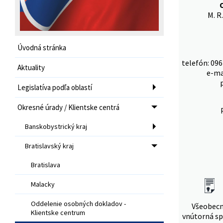
M. R
Úvodná stránka
telefón: 096
Aktuality
e-ma
Legislatíva podľa oblastí
Okresné úrady / Klientske centrá
Banskobystrický kraj
Bratislavský kraj
Bratislava
Malacky
Oddelenie osobných dokladov -
Všeobec
Klientske centrum
vnútorná sp