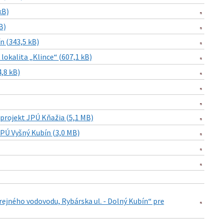
kB)
B)
n (343,5 kB)
lokalita „Klince“ (607,1 kB)
,8 kB)
projekt JPÚ Kňažia (5,1 MB)
PÚ Vyšný Kubín (3,0 MB)
ejného vodovodu, Rybárska ul. - Dolný Kubín“ pre