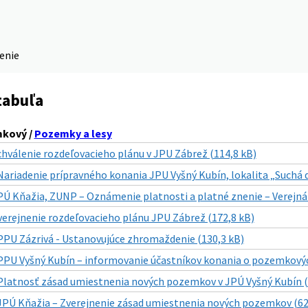
denie
tabuľa
kový /
Pozemky a lesy
chválenie rozdeľovacieho plánu v JPU Zábrež (114,8 kB)
Nariadenie prípravného konania JPU Vyšný Kubín, lokalita „Suchá
PÚ Kňažia, ZUNP – Oznámenie platnosti a platné znenie – Verejná 
verejnenie rozdeľovacieho plánu JPU Zábrež (172,8 kB)
PPU Zázrivá - Ustanovujúce zhromaždenie (130,3 kB)
PPU Vyšný Kubín – informovanie účastníkov konania o pozemkovýc
Platnosť zásad umiestnenia nových pozemkov v JPÚ Vyšný Kubín (
JPÚ Kňažia – Zverejnenie zásad umiestnenia nových pozemkov (62