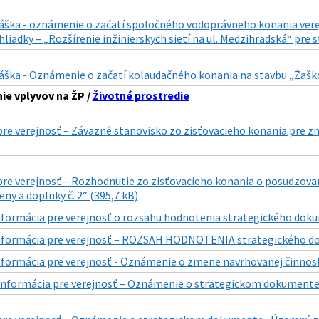
láška - oznámenie o začatí spoločného vodoprávneho konania vere
liadky – „Rozšírenie inžinierskych sietí na ul. Medzihradská“ pre
áška - Oznámenie o začatí kolaudačného konania na stavbu „Žaškov
e vplyvov na ŽP /
Životné prostredie
re verejnosť – Záväzné stanovisko zo zisťovacieho konania pre z
pre verejnosť – Rozhodnutie zo zisťovacieho konania o posudzov
ny a doplnky č. 2“ (395,7 kB)
nformácia pre verejnosť o rozsahu hodnotenia strategického dok
nformácia pre verejnosť – ROZSAH HODNOTENIA strategického do
nformácia pre verejnosť - Oznámenie o zmene navrhovanej činnosti
Informácia pre verejnosť – Oznámenie o strategickom dokumente „