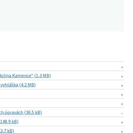
 dolina Kamence“ (1,3 MB)
vyhláška (4,2 MB)
h úpravách (36,5 kB)
148,9 kB)
3,7 kB)