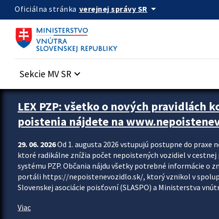
Preskocit na hlavný obsah
arrow_drop_down
verejnej správy SR
Oficiálna stránka
Sekcie MV SR
keyboard_arrow_down
Zastavit automatický posun upútavok
LEX PZP: všetko o nových pravidlách 
poistenia nájdete na www.nepoistenev
29. 06. 2026
Od 1. augusta 2026 vstupujú postupne do praxe 
ktoré radikálne znížia počet nepoistených vozidiel v cestne
systému PZP. Občania nájdu všetky potrebné informácie o 
portáli https://nepoistenevozidlo.sk/, ktorý vznikol v spolu
Slovenskej asociácie poisťovní (SLASPO) a Ministerstva vnútra
Viac