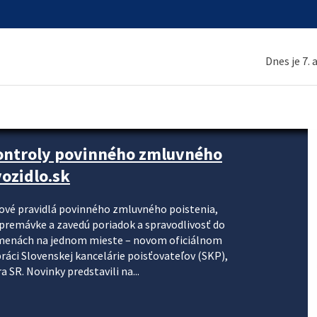
Dnes je 7.
kontroly povinného zmluvného
ozidlo.sk
nové pravidlá povinného zmluvného poistenia,
j premávke a zavedú poriadok a spravodlivosť do
zmenách na jednom mieste – novom oficiálnom
práci Slovenskej kancelárie poisťovateľov (SKP),
 SR. Novinky predstavili na...