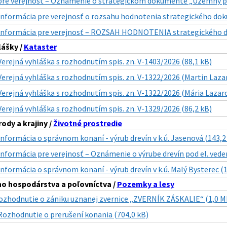
pre verejnosť – Oznámenie o strategickom dokumente „Územný plá
Informácia pre verejnosť o rozsahu hodnotenia strategického dok
Informácia pre verejnosť – ROZSAH HODNOTENIA strategického d
lášky /
Kataster
Verejná vyhláška s rozhodnutím spis. zn. V-1403/2026 (88,1 kB)
Verejná vyhláška s rozhodnutím spis. zn. V-1322/2026 (Martin Lazar
Verejná vyhláška s rozhodnutím spis. zn. V-1322/2026 (Mária Lazaro
Verejná vyhláška s rozhodnutím spis. zn. V-1329/2026 (86,2 kB)
ody a krajiny /
Životné prostredie
Informácia o správnom konaní - výrub drevín v k.ú. Jasenová (143,2
Informácia pre verejnosť – Oznámenie o výrube drevín pod el. veden
Informácia o správnom konaní - výrub drevín v k.ú. Malý Bysterec (
o hospodárstva a poľovníctva /
Pozemky a lesy
ozhodnutie o zániku uznanej zvernice „ZVERNÍK ZÁSKALIE“ (1,0 M
Rozhodnutie o prerušení konania (704,0 kB)