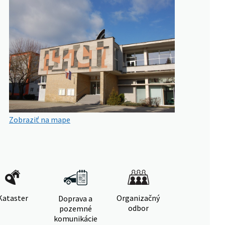
Zobraziť na mape
Kataster
Organizačný
Doprava a
odbor
pozemné
komunikácie