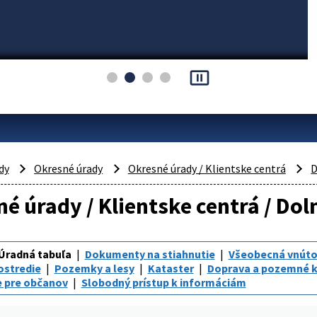
pause_presentation
dy
Okresné úrady
Okresné úrady / Klientske centrá
D
é úrady / Klientske centrá / Dol
Úradná tabuľa
Dokumenty na stiahnutie
Všeobecná vnúto
ostredie
Pozemky a lesy
Kataster
Doprava a pozemné 
e pre občanov
Slobodný prístup k informáciám