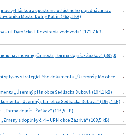
jnou vyhláškou a upustenie od ústneho pojednávania a
 stavebníka Mesto Dolný Kubín (463,1 kB)
 – ul. Dymácka I. Rozšírenie vodovodu“ (171,7 kB)
menu navrhovanej činnosti „Farma dojníc - Žaškov“ (398,0
aní vplyvov strategického dokumentu „Územný plán obce
umentu „Územný plán obce Sedliacka Dubová (104,1 kB)
kumentu „Územný plán obce Sedliacka Dubová“ (196,7 kB)
 „Farma dojníc - Žaškov“ (116,5 kB)
Zmeny a doplnky č. 4 – ÚPN obce Zázrivá“ (103,5 kB)