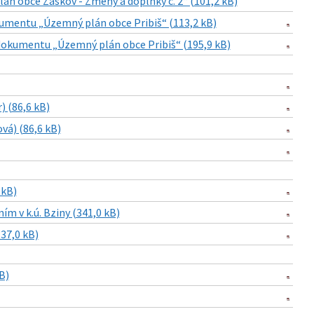
n obce Žaškov - Zmeny a doplnky č. 2“ (101,2 kB)
umentu „Územný plán obce Pribiš“ (113,2 kB)
okumentu „Územný plán obce Pribiš“ (195,9 kB)
) (86,6 kB)
vá) (86,6 kB)
 kB)
ím v k.ú. Bziny (341,0 kB)
137,0 kB)
B)