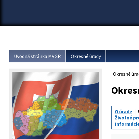
Úvodná stránka MV SR
Okresné úrady
Okresné úra
Okresn
O úrade
Životné pr
Informáci