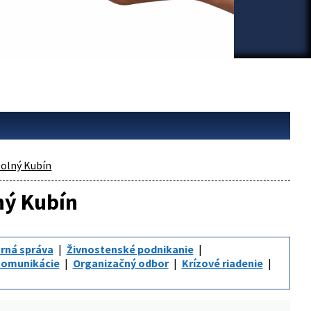
olný Kubín
ný Kubín
rná správa
Živnostenské podnikanie
komunikácie
Organizačný odbor
Krízové riadenie