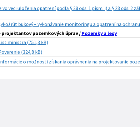
vo veci uloženia opatrení podľa § 28 ods. 1 písm. i) a § 28 ods. 2 z
Lykožrút bukový – vykonávanie monitoringu a opatrení na ochranu 
e projektantov pozemkových úprav /
Pozemky a lesy
List ministra (751,3 kB)
Poverenie (324,8 kB)
Informácie o možnosti získania oprávnenia na projektovanie poze