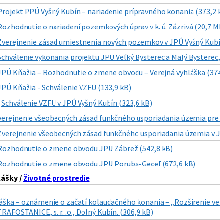
Projekt PPÚ Vyšný Kubín – nariadenie prípravného konania (373,2 
Rozhodnutie o nariadení pozemkových úprav v k. ú. Zázrivá (20,7 M
Zverejnenie zásad umiestnenia nových pozemkov v JPÚ Vyšný Kubí
Schválenie vykonania projektu JPU Veľký Bysterec a Malý Bysterec, 
JPÚ Kňažia – Rozhodnutie o zmene obvodu – Verejná vyhláška (374
JPÚ Kňažia - Schválenie VZFU (133,9 kB)
|
Schválenie VZFU v JPÚ Vyšný Kubín (323,6 kB)
verejnenie všeobecných zásad funkčného usporiadania územia pre 
Zverejnenie všeobecných zásad funkčného usporiadania územia v J
Rozhodnutie o zmene obvodu JPU Zábrež (542,8 kB)
Rozhodnutie o zmene obvodu JPU Poruba-Geceľ (672,6 kB)
lášky /
Životné prostredie
áška – oznámenie o začatí kolaudačného konania – „Rozšírenie ver
RAFOSTANICE, s. r. .o., Dolný Kubín. (306,9 kB)