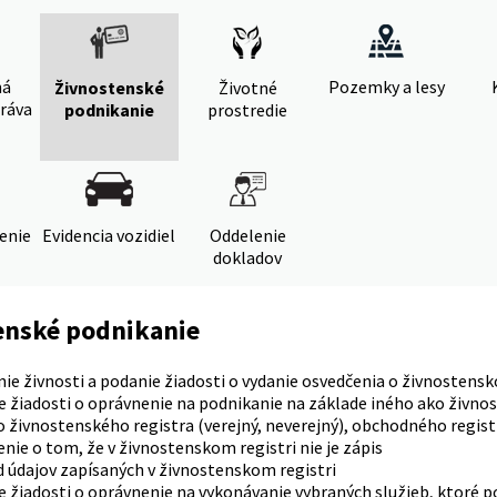
ná
Pozemky a lesy
Živnostenské
Životné
ráva
podnikanie
prostredie
denie
Evidencia vozidiel
Oddelenie
dokladov
enské podnikanie
ie živnosti a podanie žiadosti o vydanie osvedčenia o živnostens
e žiadosti o oprávnenie na podnikanie na základe iného ako živn
o živnostenského registra (verejný, neverejný), obchodného regist
nie o tom, že v živnostenskom registri nie je zápis
 údajov zapísaných v živnostenskom registri
 žiadosti o oprávnenie na vykonávanie vybraných služieb, ktoré 