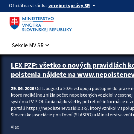
Preskocit na hlavný obsah
arrow_drop_down
verejnej správy SR
Oficiálna stránka
Sekcie MV SR
keyboard_arrow_down
Zastavit automatický posun upútavok
LEX PZP: všetko o nových pravidlách 
poistenia nájdete na www.nepoistenev
29. 06. 2026
Od 1. augusta 2026 vstupujú postupne do praxe 
ktoré radikálne znížia počet nepoistených vozidiel v cestne
systému PZP. Občania nájdu všetky potrebné informácie o 
portáli https://nepoistenevozidlo.sk/, ktorý vznikol v spolu
Slovenskej asociácie poisťovní (SLASPO) a Ministerstva vnútra
Viac