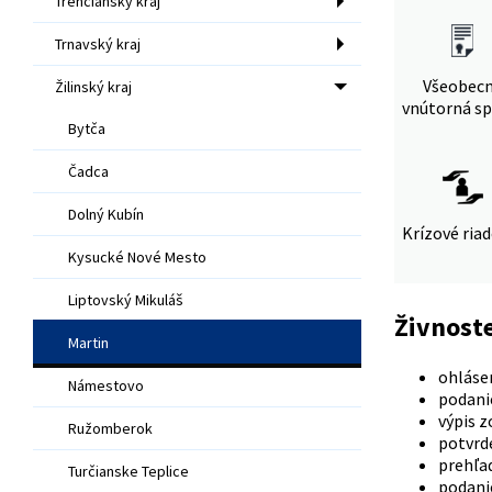
Trenčiansky kraj
Trnavský kraj
Všeobec
Žilinský kraj
vnútorná sp
Bytča
Čadca
Dolný Kubín
Krízové ria
Kysucké Nové Mesto
Liptovský Mikuláš
Živnost
Martin
ohlásen
Námestovo
podani
výpis z
Ružomberok
potvrde
prehľad
Turčianske Teplice
podanie