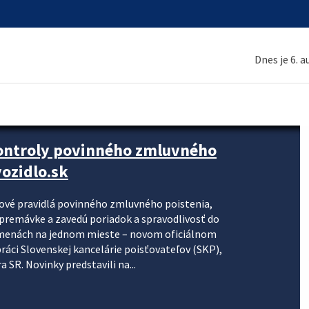
Dnes je 6. 
kontroly povinného zmluvného
ozidlo.sk
nové pravidlá povinného zmluvného poistenia,
j premávke a zavedú poriadok a spravodlivosť do
zmenách na jednom mieste – novom oficiálnom
práci Slovenskej kancelárie poisťovateľov (SKP),
 SR. Novinky predstavili na...