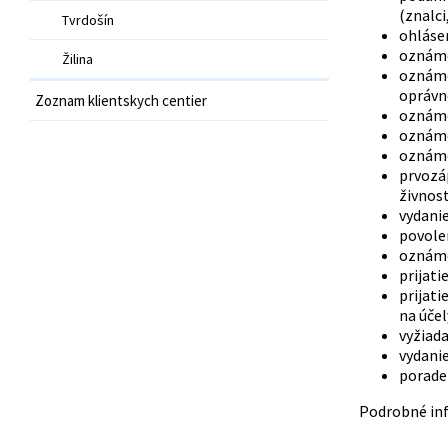
(znalci
Tvrdošín
ohlásen
oznáme
Žilina
oznáme
oprávn
Zoznam klientskych centier
oznáme
oznáme
oznáme
prvozá
živnos
vydani
povole
oznáme
prijati
prijat
na úče
vyžiada
vydanie
porade
Podrobné inf