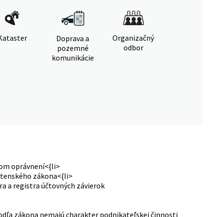
Kataster
Organizačný
Doprava a
odbor
pozemné
komunikácie
kom oprávnení<{li>
ostenského zákona<{li>
ra a registra účtovných závierok
podľa zákona nemajú charakter podnikateľskej činnosti