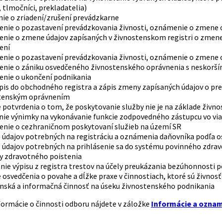
, tlmočníci, prekladatelia)
ie o zriadení/zrušení prevádzkarne
nie o pozastavení prevádzkovania živnosti, oznámenie o zmene o
nie o zmene údajov zapísaných v živnostenskom registri o zmen
ení
nie o pozastavení prevádzkovania živnosti, oznámenie o zmene o
nie o zániku osvedčeného živnostenského oprávnenia s neskorší
nie o ukončení podnikania
pis do obchodného registra a zápis zmeny zapísaných údajov o pre
tenským oprávnením
e potvrdenia o tom, že poskytovanie služby nie je na základe ži
nie výnimky na vykonávanie funkcie zodpovedného zástupcu vo viac
nie o cezhraničnom poskytovaní služieb na území SR
e údajov potrebných na registráciu a oznámenia daňovníka podľa 
ie údajov potrebných na prihlásenie sa do systému povinného zdr
ly zdravotného poistenia
nie výpisu z registra trestov na účely preukázania bezúhonnosti
 osvedčenia o povahe a dĺžke praxe v činnostiach, ktoré sú živnos
nská a informačná činnosť na úseku živnostenského podnikania
ormácie o činnosti odboru nájdete v záložke
Informácie a ozna