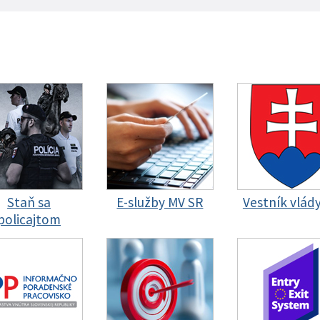
Staň sa
E-služby MV SR
Vestník vlád
policajtom