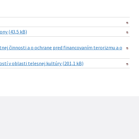
ony (43,5 kB)
stnej činnosti a o ochrane pred financovaním terorizmu a o
tí v oblasti telesnej kultúry (201,1 kB)