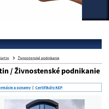
artin
Živnostenské podnikanie
rtin / Živnostenské podnikanie
ormácie a oznamy
Certifikáty KEP