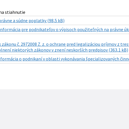
a stiahnutie
právne a súdne poplatky (98,5 kB)
Informácia pre podnikateľov o výpisoch použiteľných na právne úk
 zákonu č. 2972008 Z. z. o ochrane pred legalizáciou príjmov z tre
lnení niektorých zákonov v znení neskorších predpisov (363,1 kB)
nformácia o podnikaní v oblasti vykonávania špecializovaných činnos