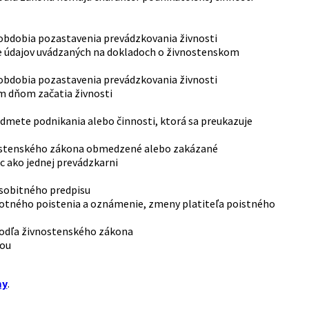
bdobia pozastavenia prevádzkovania živnosti
e údajov uvádzaných na dokladoch o živnostenskom
bdobia pozastavenia prevádzkovania živnosti
m dňom začatia živnosti
dmete podnikania alebo činnosti, ktorá sa preukazuje
vnostenského zákona obmedzené alebo zakázané
 ako jednej prevádzkarni
osobitného predpisu
avotného poistenia a oznámenie, zmeny platiteľa poistného
 podľa živnostenského zákona
ťou
my
.