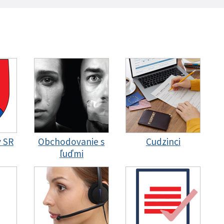
y SR
Obchodovanie s
Cudzinci
ľuďmi