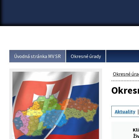
Úvodná stránka MV SR
Okresné úrady
Okresné úra
Okresn
Aktuality
Kl
Ži