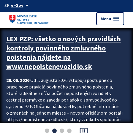
Preskocit na hlavný obsah
arrow_drop_down
SK
e-Gov
menu
Menu
Zastavit automatický posun upútavok
LEX PZP: všetko o nových pravidlách
kontroly povinného zmluvného
poistenia nájdete na
www.nepoistenevozidlo.sk
29. 06. 2026
Od 1. augusta 2026 vstupujú postupne do
praxe nové pravidlá povinného zmluvného poistenia,
ktoré radikálne znížia počet nepoistených vozidiel v
cestnej premávke a zavedú poriadok a spravodlivosť do
systému PZP. Občania nájdu všetky potrebné informácie
o zmenách na jednom mieste – novom oficiálnom portáli
https://nepoistenevozidlo.sk/, ktorý vznikol v spolupráci
Slovenskej kancelárie poisťovateľov (SKP), Slovenskej
pause_presentation
asociácie poisťovní (SLASPO) a Ministerstva vnútra SR.