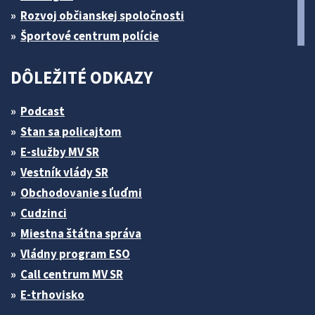
Rozvoj občianskej spoločnosti
Športové centrum polície
DÔLEŽITÉ ODKAZY
Podcast
Stan sa policajtom
E-služby MV SR
Vestník vlády SR
Obchodovanie s ľuďmi
Cudzinci
Miestna štátna správa
Vládny program ESO
Call centrum MV SR
E-trhovisko