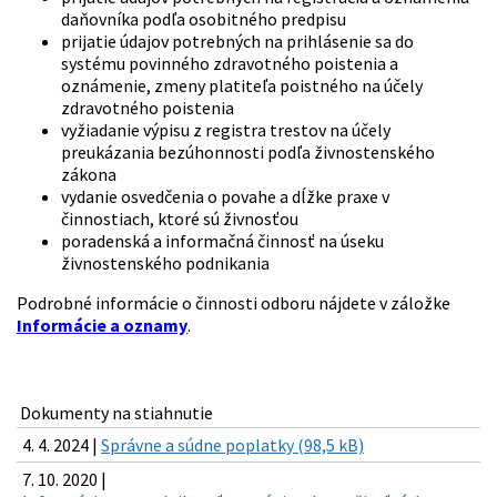
daňovníka podľa osobitného predpisu
prijatie údajov potrebných na prihlásenie sa do
systému povinného zdravotného poistenia a
oznámenie, zmeny platiteľa poistného na účely
zdravotného poistenia
vyžiadanie výpisu z registra trestov na účely
preukázania bezúhonnosti podľa živnostenského
zákona
vydanie osvedčenia o povahe a dĺžke praxe v
činnostiach, ktoré sú živnosťou
poradenská a informačná činnosť na úseku
živnostenského podnikania
Podrobné informácie o činnosti odboru nájdete v záložke
Informácie a oznamy
.
Dokumenty na stiahnutie
4. 4. 2024 |
Správne a súdne poplatky (98,5 kB)
7. 10. 2020 |