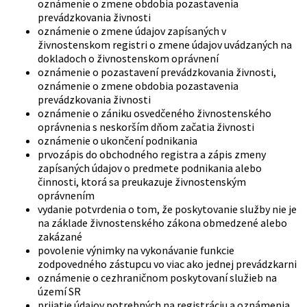
oznámenie o zmene obdobia pozastavenia
prevádzkovania živnosti
oznámenie o zmene údajov zapísaných v
živnostenskom registri o zmene údajov uvádzaných na
dokladoch o živnostenskom oprávnení
oznámenie o pozastavení prevádzkovania živnosti,
oznámenie o zmene obdobia pozastavenia
prevádzkovania živnosti
oznámenie o zániku osvedčeného živnostenského
oprávnenia s neskorším dňom začatia živnosti
oznámenie o ukončení podnikania
prvozápis do obchodného registra a zápis zmeny
zapísaných údajov o predmete podnikania alebo
činnosti, ktorá sa preukazuje živnostenským
oprávnením
vydanie potvrdenia o tom, že poskytovanie služby nie je
na základe živnostenského zákona obmedzené alebo
zakázané
povolenie výnimky na vykonávanie funkcie
zodpovedného zástupcu vo viac ako jednej prevádzkarni
oznámenie o cezhraničnom poskytovaní služieb na
území SR
prijatie údajov potrebných na registráciu a oznámenia