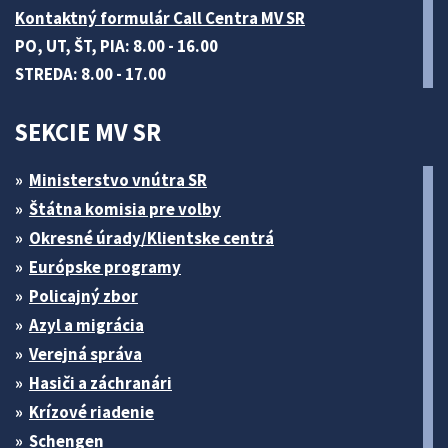
Kontaktný formulár Call Centra MV SR
PO, UT, ŠT, PIA: 8.00 - 16.00
STREDA: 8.00 - 17.00
SEKCIE MV SR
Ministerstvo vnútra SR
Štátna komisia pre volby
Okresné úrady/Klientske centrá
Európske programy
Policajný zbor
Azyl a migrácia
Verejná správa
Hasiči a záchranári
Krízové riadenie
Schengen