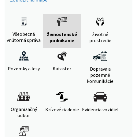
Všeobecná
Živnostenské
Životné
vnútorná správa
podnikanie
prostredie
Pozemky a lesy
Kataster
Doprava a
pozemné
komunikácie
Organizačný
Krízové riadenie
Evidencia vozidiel
odbor