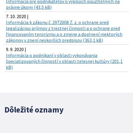
Informácia pre podnikateľov o výpisoch použiteľných na
právne úkony (43,5 kB)
7. 10. 2020 |
Informácia k zákonu č. 2972008 Z. z. o ochrane pred
legalizáciou príjmov z trestnej činnosti a o ochrane pred
financovaním terorizmu a o zmene a doplnení niektorých
zákonov v znení neskorších predpisov (363,1 kB)
9. 9. 2020 |
Informácia o podnikaní v oblasti vykonávania
špecializovaných činností v oblasti telesnej kultúry (201,1
kB)
Dôležité oznamy