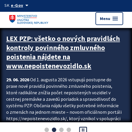
Preskocit na hlavný obsah
arrow_drop_down
SK
e-Gov
menu
Menu
Zastavit automatický posun upútavok
LEX PZP: všetko o nových pravidlách
kontroly povinného zmluvného
poistenia nájdete na
www.nepoistenevozidlo.sk
29. 06. 2026
Od 1. augusta 2026 vstupujú postupne do
praxe nové pravidlá povinného zmluvného poistenia,
ktoré radikálne znížia počet nepoistených vozidiel v
cestnej premávke a zavedú poriadok a spravodlivosť do
systému PZP. Občania nájdu všetky potrebné informácie
o zmenách na jednom mieste – novom oficiálnom portáli
https://nepoistenevozidlo.sk/, ktorý vznikol v spolupráci
Slovenskej kancelárie poisťovateľov (SKP), Slovenskej
pause_presentation
asociácie poisťovní (SLASPO) a Ministerstva vnútra SR.