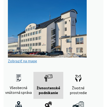
Zobraziť na mape
Všeobecná
Živnostenské
Životné
vnútorná správa
podnikanie
prostredie