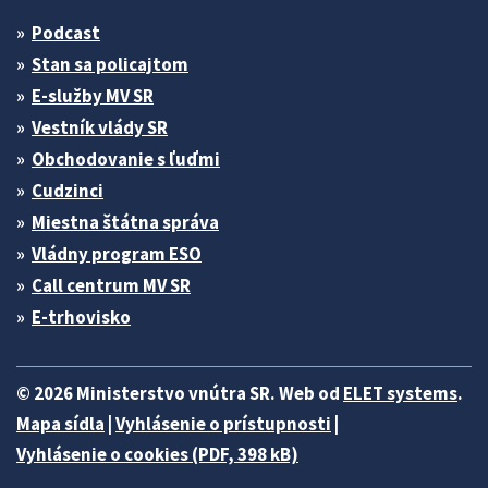
Podcast
Stan sa policajtom
E-služby MV SR
Vestník vlády SR
Obchodovanie s ľuďmi
Cudzinci
Miestna štátna správa
Vládny program ESO
Call centrum MV SR
E-trhovisko
© 2026 Ministerstvo vnútra SR. Web od
ELET systems
.
Mapa sídla
|
Vyhlásenie o prístupnosti
|
Vyhlásenie o cookies (PDF, 398 kB)