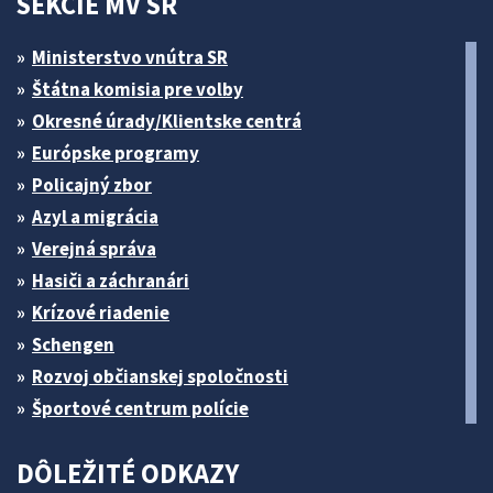
SEKCIE MV SR
Ministerstvo vnútra SR
Štátna komisia pre volby
Okresné úrady/Klientske centrá
Európske programy
Policajný zbor
Azyl a migrácia
Verejná správa
Hasiči a záchranári
Krízové riadenie
Schengen
Rozvoj občianskej spoločnosti
Športové centrum polície
DÔLEŽITÉ ODKAZY