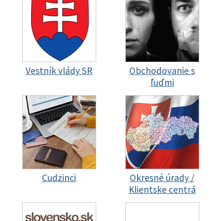
Vestník vlády SR
Obchodovanie s
ľuďmi
Cudzinci
Okresné úrady /
Klientske centrá