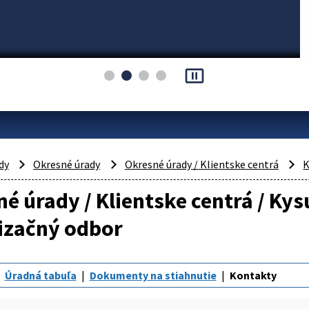
pause_presentation
dy
Okresné úrady
Okresné úrady / Klientske centrá
K
é úrady / Klientske centrá / Ky
izačný odbor
Úradná tabuľa
Dokumenty na stiahnutie
Kontakty