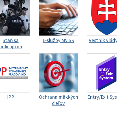
Staň sa
E-služby MV SR
Vestník vlád
policajtom
IPP
Ochrana mäkkých
Entry/Exit Sy
cieľov