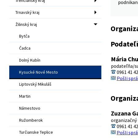
Trenčiansky kraj
podnikan
Trnavský kraj
Žilinský kraj
Organiz
Bytča
Podateľ
Čadca
Mária Ch
Dolný Kubín
podateľňa/s
0961 41 4
Kysucké Nové Mesto
Pošli sprá
Liptovský Mikuláš
Martin
Organiz
Námestovo
Zuzana G
organizačný
Ružomberok
0961 41 4
Turčianske Teplice
Pošli sprá