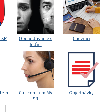
y SR
Obchodovanie s
Cudzinci
ľuďmi
stem
Call centrum MV
Objednávky
SR