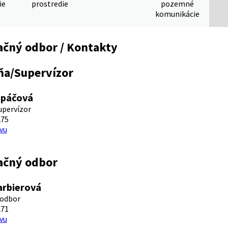
ie
prostredie
pozemné
komunikácie
ačný odbor / Kontakty
ňa/Supervízor
upáčová
upervízor
275
vu
ačný odbor
arbierová
 odbor
271
vu