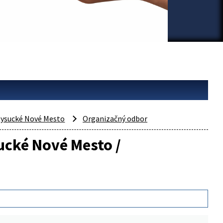
ysucké Nové Mesto
Organizačný odbor
sucké Nové Mesto /