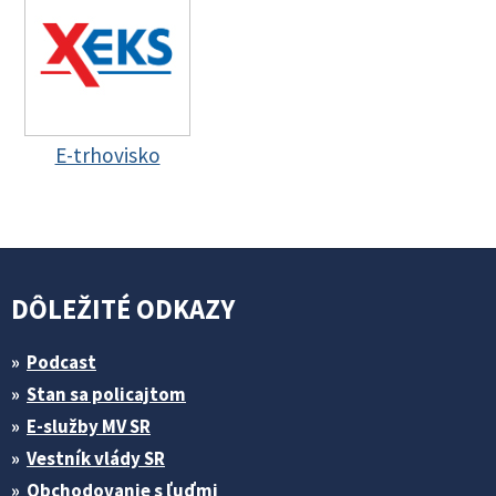
E-trhovisko
DÔLEŽITÉ ODKAZY
Podcast
Stan sa policajtom
E-služby MV SR
Vestník vlády SR
Obchodovanie s ľuďmi