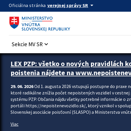
Preskocit na hlavný obsah
arrow_drop_down
verejnej správy SR
Oficiálna stránka
Sekcie MV SR
keyboard_arrow_down
Zastavit automatický posun upútavok
LEX PZP: všetko o nových pravidlách 
poistenia nájdete na www.nepoistenev
29. 06. 2026
Od 1. augusta 2026 vstupujú postupne do praxe 
ktoré radikálne znížia počet nepoistených vozidiel v cestne
systému PZP. Občania nájdu všetky potrebné informácie o 
portáli https://nepoistenevozidlo.sk/, ktorý vznikol v spolu
Slovenskej asociácie poisťovní (SLASPO) a Ministerstva vnútra
Viac