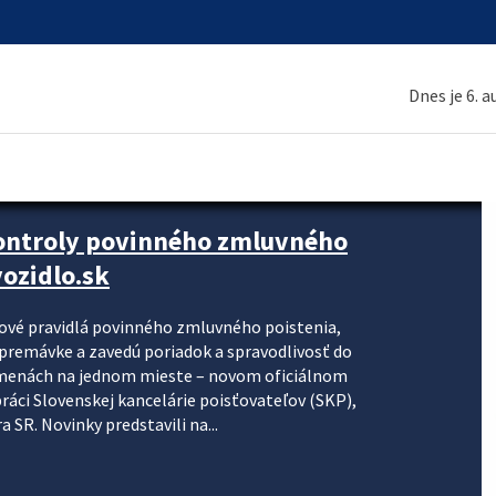
Dnes je 6. 
kontroly povinného zmluvného
ozidlo.sk
nové pravidlá povinného zmluvného poistenia,
j premávke a zavedú poriadok a spravodlivosť do
zmenách na jednom mieste – novom oficiálnom
práci Slovenskej kancelárie poisťovateľov (SKP),
 SR. Novinky predstavili na...