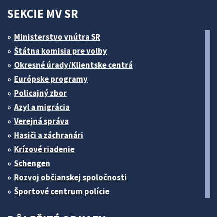
SEKCIE MV SR
Ministerstvo vnútra SR
Štátna komisia pre volby
Okresné úrady/Klientske centrá
Európske programy
Policajný zbor
Azyl a migrácia
Verejná správa
Hasiči a záchranári
Krízové riadenie
Schengen
Rozvoj občianskej spoločnosti
Športové centrum polície