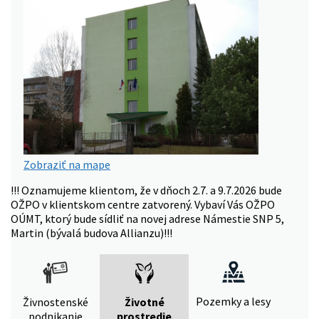
Zobraziť na mape
!!! Oznamujeme klientom, že v dňoch 2.7. a 9.7.2026 bude
OŽPO v klientskom centre zatvorený. Vybaví Vás OŽPO
OÚMT, ktorý bude sídliť na novej adrese Námestie SNP 5,
Martin (bývalá budova Allianzu)!!!
Pozemky a lesy
Živnostenské
Životné
podnikanie
prostredie