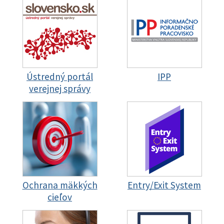
Ústredný portál
IPP
verejnej správy
Ochrana mäkkých
Entry/Exit System
cieľov