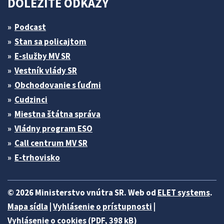
DÔLEŽITÉ ODKAZY
Podcast
Stan sa policajtom
E-služby MV SR
Vestník vlády SR
Obchodovanie s ľuďmi
Cudzinci
Miestna štátna správa
Vládny program ESO
Call centrum MV SR
E-trhovisko
© 2026 Ministerstvo vnútra SR. Web od
ELET systems
.
Mapa sídla
|
Vyhlásenie o prístupnosti
|
Vyhlásenie o cookies (PDF, 398 kB)