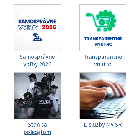
Samosprávne
Transparentné
voľby 2026
vnútro
Staň sa
E-služby MV SR
policajtom