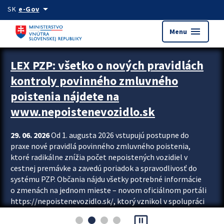
Preskocit na hlavný obsah
arrow_drop_down
SK
e-Gov
menu
Menu
Zastavit automatický posun upútavok
LEX PZP: všetko o nových pravidlách
kontroly povinného zmluvného
poistenia nájdete na
www.nepoistenevozidlo.sk
29. 06. 2026
Od 1. augusta 2026 vstupujú postupne do
praxe nové pravidlá povinného zmluvného poistenia,
ktoré radikálne znížia počet nepoistených vozidiel v
cestnej premávke a zavedú poriadok a spravodlivosť do
systému PZP. Občania nájdu všetky potrebné informácie
o zmenách na jednom mieste – novom oficiálnom portáli
https://nepoistenevozidlo.sk/, ktorý vznikol v spolupráci
Slovenskej kancelárie poisťovateľov (SKP), Slovenskej
pause_presentation
asociácie poisťovní (SLASPO) a Ministerstva vnútra SR.