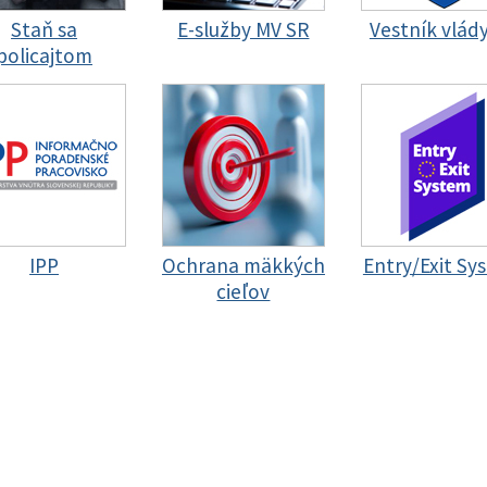
Staň sa
E-služby MV SR
Vestník vlád
policajtom
IPP
Ochrana mäkkých
Entry/Exit Sy
cieľov