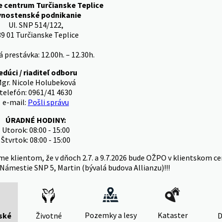
e centrum Turčianske Teplice
vnostenské podnikanie
Ul. SNP 514/122,
9 01 Turčianske Teplice
 prestávka: 12.00h. – 12.30h.
edúci / riaditeľ odboru
gr. Nicole Holubeková
telefón: 0961/41 4630
e-mail:
Pošli správu
ÚRADNÉ HODINY:
Utorok: 08:00 - 15:00
Štvrtok: 08:00 - 15:00
me klientom, že v dňoch 2.7. a 9.7.2026 bude OŽPO v klientskom ce
Námestie SNP 5, Martin (bývalá budova Allianzu)!!!
Pozemky a lesy
Kataster
ské
Životné
D