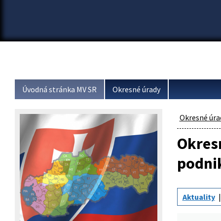
Úvodná stránka MV SR
Okresné úrady
Okresné úra
Okresn
podni
Aktuality