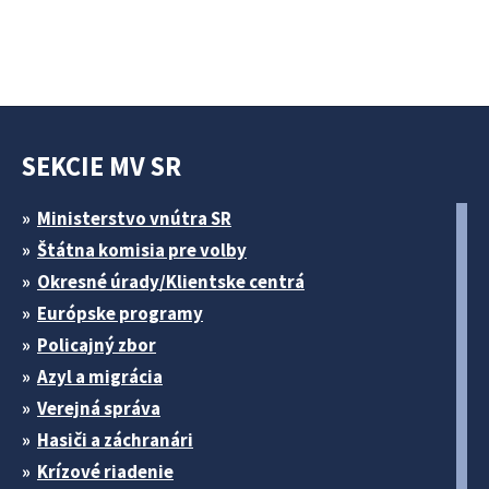
SEKCIE MV SR
Ministerstvo vnútra SR
Štátna komisia pre volby
Okresné úrady/Klientske centrá
Európske programy
Policajný zbor
Azyl a migrácia
Verejná správa
Hasiči a záchranári
Krízové riadenie