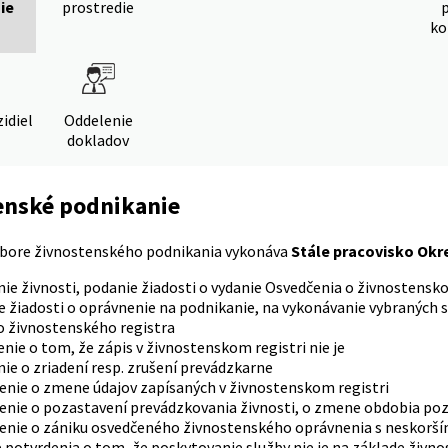
ie
prostredie
ko
idiel
Oddelenie
dokladov
enské podnikanie
dbore živnostenského podnikania vykonáva
Stále pracovisko Okre
ie živnosti, podanie žiadosti o vydanie Osvedčenia o živnostens
 žiadosti o oprávnenie na podnikanie, na vykonávanie vybraných slu
o živnostenského registra
nie o tom, že zápis v živnostenskom registri nie je
ie o zriadení resp. zrušení prevádzkarne
nie o zmene údajov zapísaných v živnostenskom registri
nie o pozastavení prevádzkovania živnosti, o zmene obdobia poza
nie o zániku osvedčeného živnostenského oprávnenia s neskorší
e potvrdenia o tom, že poskytovanie služby nie je na základe ži