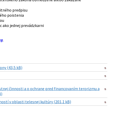
itného predpisu
ného poistenia
ťou
 ako jednej prevádzkarni
my
.
ony (43,5 kB)
estnej činnosti a o ochrane pred financovaním terorizmu a
B)
stí v oblasti telesnej kultúry (201,1 kB)