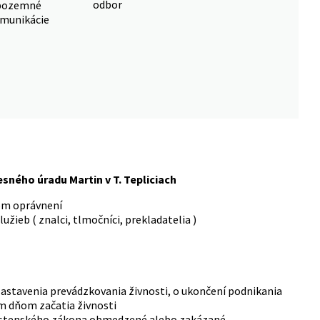
odbor
pozemné
munikácie
sného úradu Martin v T. Tepliciach
kom oprávnení
žieb ( znalci, tlmočníci, prekladatelia )
stavenia prevádzkovania živnosti, o ukončení podnikania
m dňom začatia živnosti
vnostenského zákona obmedzené alebo zakázané