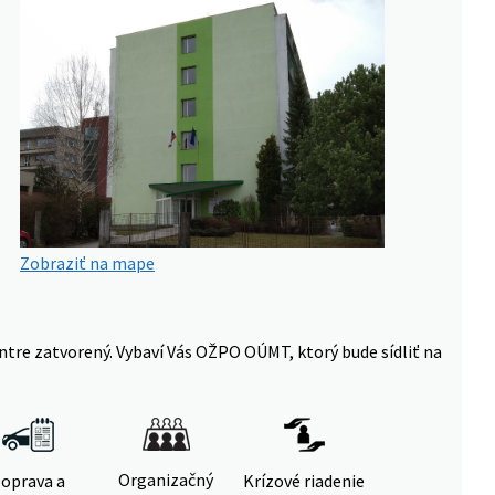
Zobraziť na mape
ntre zatvorený. Vybaví Vás OŽPO OÚMT, ktorý bude sídliť na
Organizačný
oprava a
Krízové riadenie