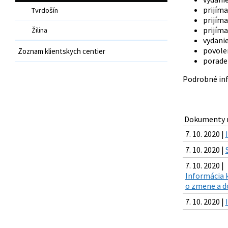
prijím
Tvrdošín
prijím
prijím
Žilina
vydanie
povole
Zoznam klientskych centier
porade
Podrobné inf
Dokumenty n
7. 10. 2020 |
7. 10. 2020 |
7. 10. 2020 |
Informácia k
o zmene a do
7. 10. 2020 |