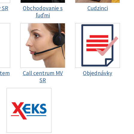
y SR
Obchodovanie s
Cudzinci
ľuďmi
stem
Call centrum MV
Objednávky
SR