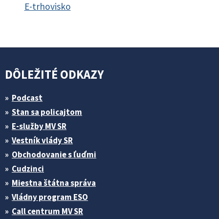
E-trhovisko
DÔLEŽITÉ ODKAZY
Podcast
Stan sa policajtom
E-služby MV SR
Vestník vlády SR
Obchodovanie s ľuďmi
Cudzinci
Miestna štátna správa
Vládny program ESO
Call centrum MV SR