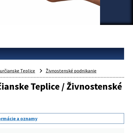
určianske Teplice
Živnostenské podnikanie
čianske Teplice / Živnostenské
ormácie a oznamy