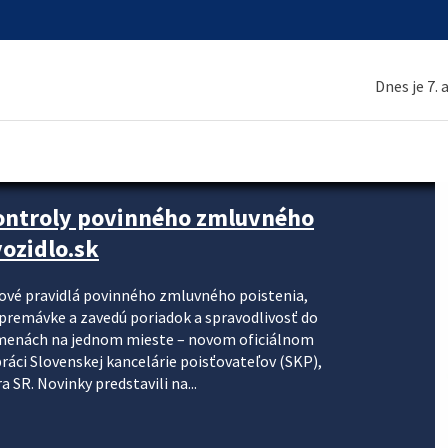
Dnes je 7.
kontroly povinného zmluvného
ozidlo.sk
nové pravidlá povinného zmluvného poistenia,
j premávke a zavedú poriadok a spravodlivosť do
zmenách na jednom mieste – novom oficiálnom
práci Slovenskej kancelárie poisťovateľov (SKP),
 SR. Novinky predstavili na...