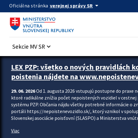
Preskocit na hlavný obsah
arrow_drop_down
verejnej správy SR
Oficiálna stránka
Sekcie MV SR
keyboard_arrow_down
Zastavit automatický posun upútavok
LEX PZP: všetko o nových pravidlách 
poistenia nájdete na www.nepoistenev
29. 06. 2026
Od 1. augusta 2026 vstupujú postupne do praxe 
ktoré radikálne znížia počet nepoistených vozidiel v cestne
systému PZP. Občania nájdu všetky potrebné informácie o 
portáli https://nepoistenevozidlo.sk/, ktorý vznikol v spolu
Slovenskej asociácie poisťovní (SLASPO) a Ministerstva vnútra
Viac