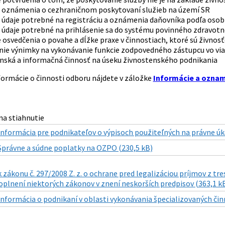
a oznámenia o cezhraničnom poskytovaní služieb na území SR
a údaje potrebné na registráciu a oznámenia daňovníka podľa osob
a údaje potrebné na prihlásenie sa do systému povinného zdravot
 osvedčenia o povahe a dĺžke praxe v činnostiach, ktoré sú živnos
nie výnimky na vykonávanie funkcie zodpovedného zástupcu vo viac
nská a informačná činnosť na úseku živnostenského podnikania
ormácie o činnosti odboru nájdete v záložke
Informácie a ozna
a stiahnutie
Informácia pre podnikateľov o výpisoch použiteľných na právne úk
Správne a súdne poplatky na OZPO (230,5 kB)
 zákonu č. 297/2008 Z. z. o ochrane pred legalizáciou príjmov z tr
plnení niektorých zákonov v znení neskorších predpisov (363,1 k
Informácia o podnikaní v oblasti vykonávania špecializovaných činno