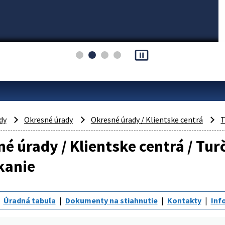
pause_presentation
dy
Okresné úrady
Okresné úrady / Klientske centrá
T
é úrady / Klientske centrá / Tur
kanie
Úradná tabuľa
Dokumenty na stiahnutie
Kontakty
Inf