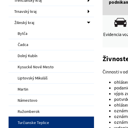
Trenčiansky kraj
podnikan
Trnavský kraj
Žilinský kraj
Bytča
Evidencia voz
Čadca
Dolný Kubín
Živnost
Kysucké Nové Mesto
Činnosti v o
Liptovský Mikuláš
ohlásen
podanie
Martin
výpis z
potvrde
Námestovo
ohlásen
oznáme
Ružomberok
oznáme
oznáme
Turčianske Teplice
vydani