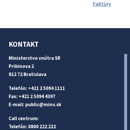
Faktúry
KONTAKT
Ministerstvo vnútra SR
Pribinova 2
812 72 Bratislava
Telefón: +421 2 5094 1111
Fax: +421 2 5094 4397
E-mail:
public@minv
.sk
Call centrum:
Telefón: 0800 222 222