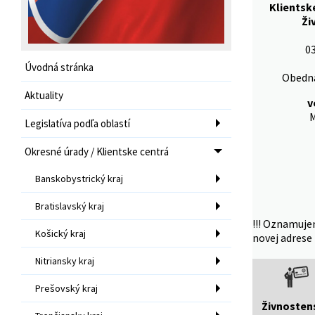
Klientsk
Ži
03
Úvodná stránka
Obedná
Aktuality
v
M
Legislatíva podľa oblastí
Okresné úrady / Klientske centrá
Banskobystrický kraj
Bratislavský kraj
!!! Oznamuje
Košický kraj
novej adrese 
Nitriansky kraj
Prešovský kraj
Živnosten