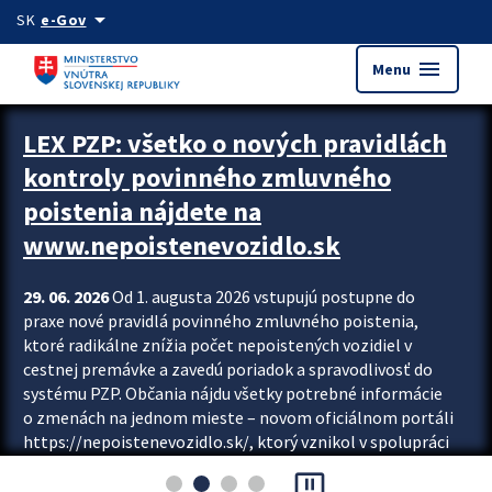
Preskocit na hlavný obsah
arrow_drop_down
SK
e-Gov
menu
Menu
Zastavit automatický posun upútavok
LEX PZP: všetko o nových pravidlách
kontroly povinného zmluvného
poistenia nájdete na
www.nepoistenevozidlo.sk
29. 06. 2026
Od 1. augusta 2026 vstupujú postupne do
praxe nové pravidlá povinného zmluvného poistenia,
ktoré radikálne znížia počet nepoistených vozidiel v
cestnej premávke a zavedú poriadok a spravodlivosť do
systému PZP. Občania nájdu všetky potrebné informácie
o zmenách na jednom mieste – novom oficiálnom portáli
https://nepoistenevozidlo.sk/, ktorý vznikol v spolupráci
Slovenskej kancelárie poisťovateľov (SKP), Slovenskej
pause_presentation
asociácie poisťovní (SLASPO) a Ministerstva vnútra SR.