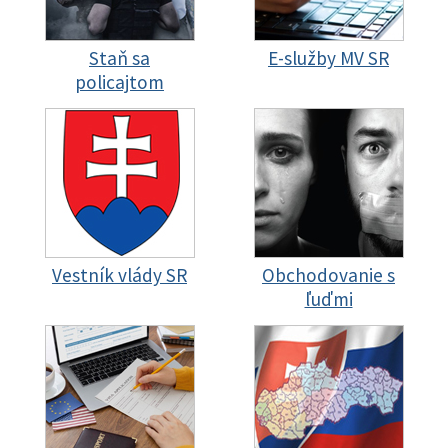
Staň sa
E-služby MV SR
policajtom
Vestník vlády SR
Obchodovanie s
ľuďmi