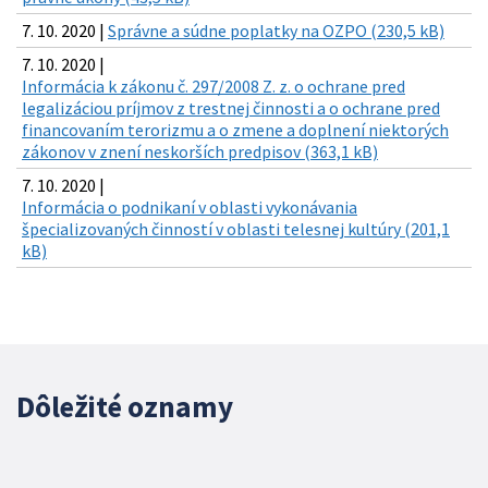
7. 10. 2020 |
Správne a súdne poplatky na OZPO (230,5 kB)
7. 10. 2020 |
Informácia k zákonu č. 297/2008 Z. z. o ochrane pred
legalizáciou príjmov z trestnej činnosti a o ochrane pred
financovaním terorizmu a o zmene a doplnení niektorých
zákonov v znení neskorších predpisov (363,1 kB)
7. 10. 2020 |
Informácia o podnikaní v oblasti vykonávania
špecializovaných činností v oblasti telesnej kultúry (201,1
kB)
Dôležité oznamy