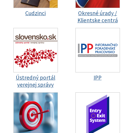
Cudzinci
Okresné úrady /
Klientske centrá
Ústredný portál
IPP
verejnej správy