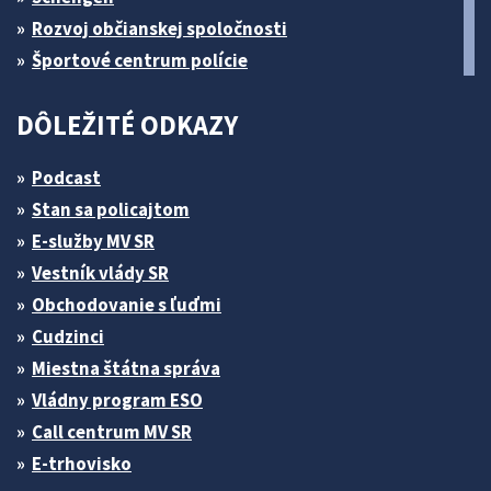
Rozvoj občianskej spoločnosti
Športové centrum polície
DÔLEŽITÉ ODKAZY
Podcast
Stan sa policajtom
E-služby MV SR
Vestník vlády SR
Obchodovanie s ľuďmi
Cudzinci
Miestna štátna správa
Vládny program ESO
Call centrum MV SR
E-trhovisko