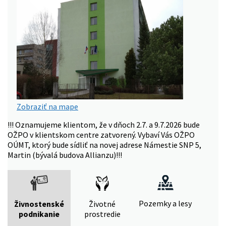
Zobraziť na mape
!!! Oznamujeme klientom, že v dňoch 2.7. a 9.7.2026 bude
OŽPO v klientskom centre zatvorený. Vybaví Vás OŽPO
OÚMT, ktorý bude sídliť na novej adrese Námestie SNP 5,
Martin (bývalá budova Allianzu)!!!
Pozemky a lesy
Živnostenské
Životné
podnikanie
prostredie