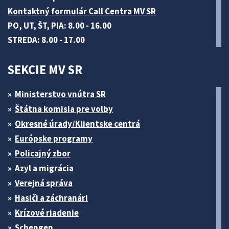
Kontaktný formulár Call Centra MV SR
PO, UT, ŠT, PIA: 8.00 - 16.00
STREDA: 8.00 - 17.00
SEKCIE MV SR
Ministerstvo vnútra SR
Štátna komisia pre volby
Okresné úrady/Klientske centrá
Európske programy
Policajný zbor
Azyl a migrácia
Verejná správa
Hasiči a záchranári
Krízové riadenie
Schengen