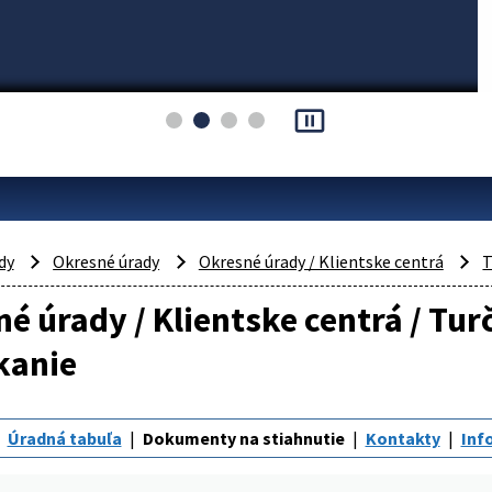
pause_presentation
dy
Okresné úrady
Okresné úrady / Klientske centrá
T
é úrady / Klientske centrá / Tur
kanie
Úradná tabuľa
Dokumenty na stiahnutie
Kontakty
Inf