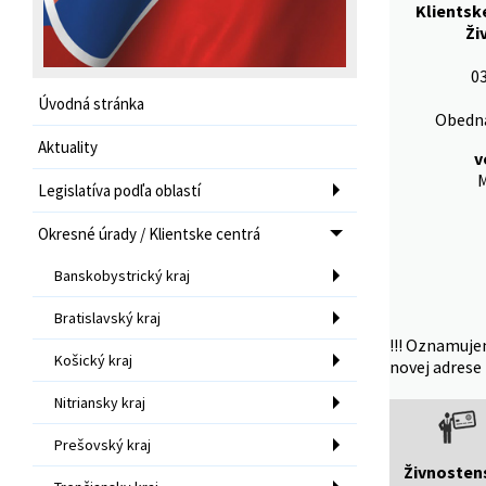
Klientsk
Ži
03
Úvodná stránka
Obedná
Aktuality
v
M
Legislatíva podľa oblastí
Okresné úrady / Klientske centrá
Banskobystrický kraj
Bratislavský kraj
!!! Oznamuje
Košický kraj
novej adrese 
Nitriansky kraj
Prešovský kraj
Živnosten