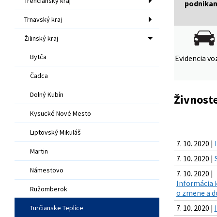
Trenčiansky kraj
podnikan
Trnavský kraj
Žilinský kraj
Bytča
Evidencia voz
Čadca
Dolný Kubín
Živnost
Kysucké Nové Mesto
Liptovský Mikuláš
7. 10. 2020 |
Martin
7. 10. 2020 |
Námestovo
7. 10. 2020 |
Informácia k
Ružomberok
o zmene a do
7. 10. 2020 |
Turčianske Teplice