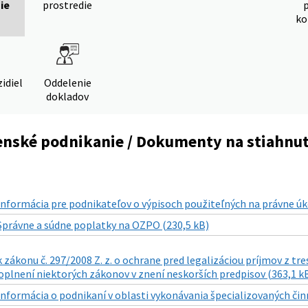
ie
prostredie
ko
idiel
Oddelenie
dokladov
enské podnikanie / Dokumenty na stiahnut
Informácia pre podnikateľov o výpisoch použiteľných na právne úk
Správne a súdne poplatky na OZPO (230,5 kB)
 zákonu č. 297/2008 Z. z. o ochrane pred legalizáciou príjmov z tr
plnení niektorých zákonov v znení neskorších predpisov (363,1 k
Informácia o podnikaní v oblasti vykonávania špecializovaných činno