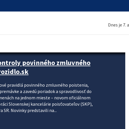
Dnes je 7.
kontroly povinného zmluvného
ozidlo.sk
nové pravidlá povinného zmluvného poistenia,
j premávke a zavedú poriadok a spravodlivosť do
zmenách na jednom mieste – novom oficiálnom
práci Slovenskej kancelárie poisťovateľov (SKP),
 SR. Novinky predstavili na...