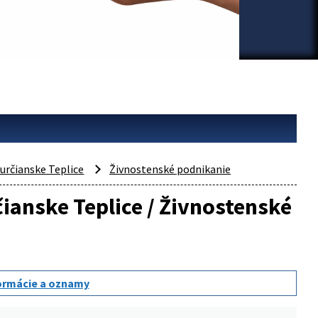
určianske Teplice
Živnostenské podnikanie
čianske Teplice / Živnostenské
ormácie a oznamy