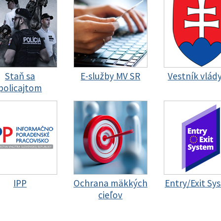
Staň sa
E-služby MV SR
Vestník vlád
policajtom
IPP
Ochrana mäkkých
Entry/Exit Sy
cieľov