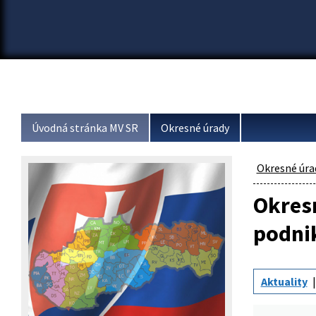
Úvodná stránka MV SR
Okresné úrady
Okresné úra
Okresn
podni
Aktuality