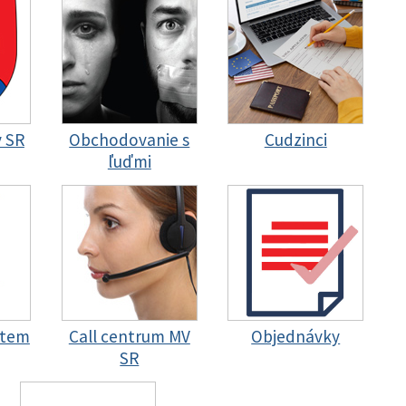
y SR
Obchodovanie s
Cudzinci
ľuďmi
stem
Call centrum MV
Objednávky
SR