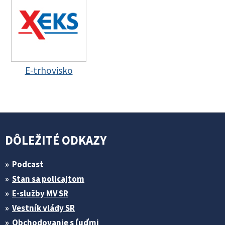
E-trhovisko
DÔLEŽITÉ ODKAZY
Podcast
Stan sa policajtom
E-služby MV SR
Vestník vlády SR
Obchodovanie s ľuďmi