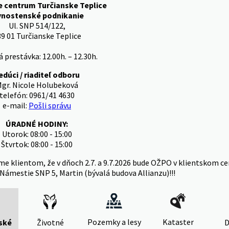
e centrum Turčianske Teplice
vnostenské podnikanie
Ul. SNP 514/122,
9 01 Turčianske Teplice
 prestávka: 12.00h. – 12.30h.
edúci / riaditeľ odboru
gr. Nicole Holubeková
telefón: 0961/41 4630
e-mail:
Pošli správu
ÚRADNÉ HODINY:
Utorok: 08:00 - 15:00
Štvrtok: 08:00 - 15:00
me klientom, že v dňoch 2.7. a 9.7.2026 bude OŽPO v klientskom ce
Námestie SNP 5, Martin (bývalá budova Allianzu)!!!
Pozemky a lesy
Kataster
ské
Životné
D