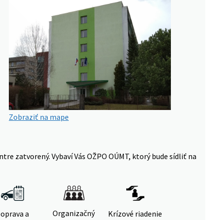
Zobraziť na mape
ntre zatvorený. Vybaví Vás OŽPO OÚMT, ktorý bude sídliť na
Organizačný
oprava a
Krízové riadenie