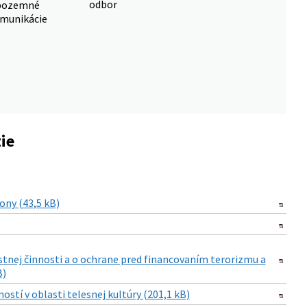
odbor
pozemné
munikácie
ie
ony (43,5 kB)
estnej činnosti a o ochrane pred financovaním terorizmu a
B)
stí v oblasti telesnej kultúry (201,1 kB)