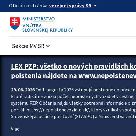
Preskocit na hlavný obsah
arrow_drop_down
verejnej správy SR
Oficiálna stránka
Sekcie MV SR
keyboard_arrow_down
Zastavit automatický posun upútavok
LEX PZP: všetko o nových pravidlách 
poistenia nájdete na www.nepoistenev
29. 06. 2026
Od 1. augusta 2026 vstupujú postupne do praxe 
ktoré radikálne znížia počet nepoistených vozidiel v cestne
systému PZP. Občania nájdu všetky potrebné informácie o 
portáli https://nepoistenevozidlo.sk/, ktorý vznikol v spolu
Slovenskej asociácie poisťovní (SLASPO) a Ministerstva vnútra
Viac