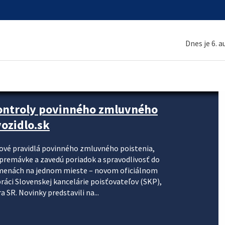
Dnes je 6. 
kontroly povinného zmluvného
ozidlo.sk
nové pravidlá povinného zmluvného poistenia,
j premávke a zavedú poriadok a spravodlivosť do
zmenách na jednom mieste – novom oficiálnom
práci Slovenskej kancelárie poisťovateľov (SKP),
 SR. Novinky predstavili na...