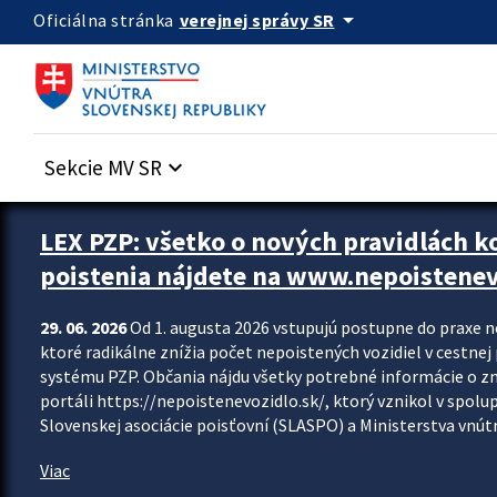
Preskocit na hlavný obsah
arrow_drop_down
verejnej správy SR
Oficiálna stránka
Sekcie MV SR
keyboard_arrow_down
Zastavit automatický posun upútavok
LEX PZP: všetko o nových pravidlách 
poistenia nájdete na www.nepoistenev
29. 06. 2026
Od 1. augusta 2026 vstupujú postupne do praxe 
ktoré radikálne znížia počet nepoistených vozidiel v cestne
systému PZP. Občania nájdu všetky potrebné informácie o 
portáli https://nepoistenevozidlo.sk/, ktorý vznikol v spolu
Slovenskej asociácie poisťovní (SLASPO) a Ministerstva vnútra
Viac