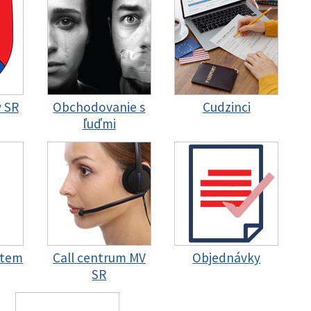
y SR
Obchodovanie s
Cudzinci
ľuďmi
stem
Call centrum MV
Objednávky
SR