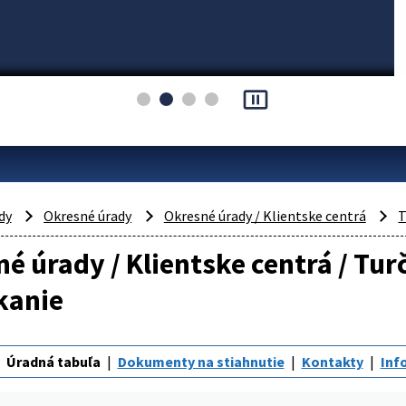
pause_presentation
dy
Okresné úrady
Okresné úrady / Klientske centrá
T
é úrady / Klientske centrá / Tur
kanie
Úradná tabuľa
Dokumenty na stiahnutie
Kontakty
Inf