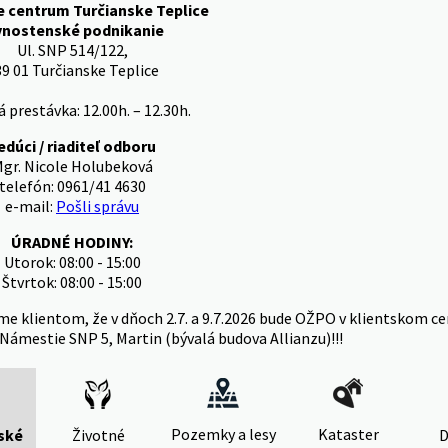
e centrum Turčianske Teplice
vnostenské podnikanie
Ul. SNP 514/122,
9 01 Turčianske Teplice
 prestávka: 12.00h. – 12.30h.
edúci / riaditeľ odboru
gr. Nicole Holubeková
telefón: 0961/41 4630
e-mail:
Pošli správu
ÚRADNÉ HODINY:
Utorok: 08:00 - 15:00
Štvrtok: 08:00 - 15:00
me klientom, že v dňoch 2.7. a 9.7.2026 bude OŽPO v klientskom ce
Námestie SNP 5, Martin (bývalá budova Allianzu)!!!
Pozemky a lesy
Kataster
ské
Životné
D