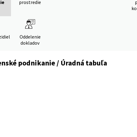
ie
prostredie
ko
idiel
Oddelenie
dokladov
enské podnikanie / Úradná tabuľa