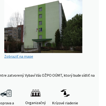
Zobraziť na mape
ntre zatvorený. Vybaví Vás OŽPO OÚMT, ktorý bude sídliť na
Organizačný
oprava a
Krízové riadenie