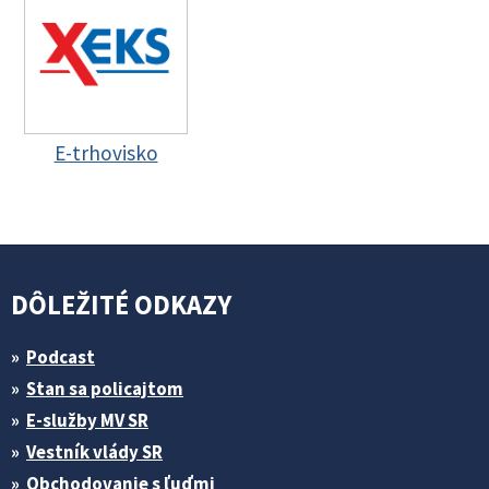
E-trhovisko
DÔLEŽITÉ ODKAZY
Podcast
Stan sa policajtom
E-služby MV SR
Vestník vlády SR
Obchodovanie s ľuďmi