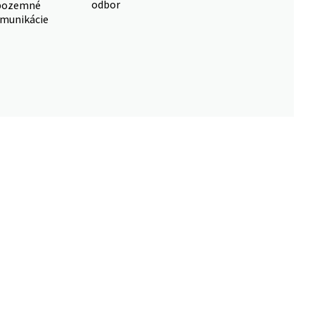
odbor
pozemné
munikácie