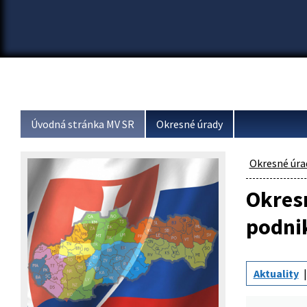
Úvodná stránka MV SR
Okresné úrady
Okresné úra
Okresn
podni
Aktuality