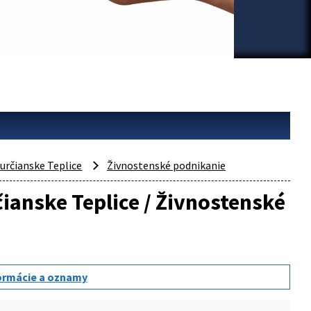
určianske Teplice
Živnostenské podnikanie
čianske Teplice / Živnostenské
ormácie a oznamy