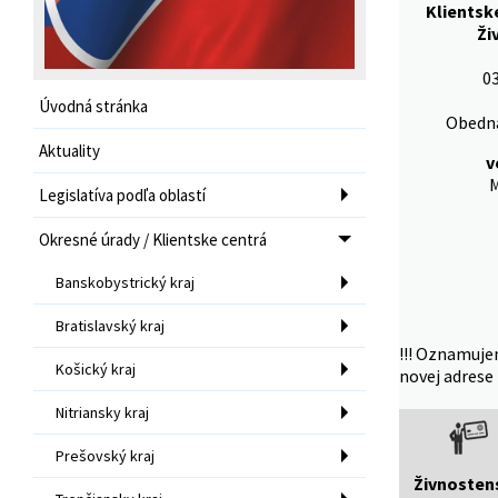
Klientsk
Ži
03
Úvodná stránka
Obedná
Aktuality
v
M
Legislatíva podľa oblastí
Okresné úrady / Klientske centrá
Banskobystrický kraj
Bratislavský kraj
!!! Oznamuje
Košický kraj
novej adrese 
Nitriansky kraj
Prešovský kraj
Živnosten