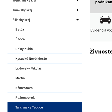
Trenčiansky kraj
podnikan
Trnavský kraj
Žilinský kraj
Bytča
Evidencia voz
Čadca
Dolný Kubín
Živnost
Kysucké Nové Mesto
Liptovský Mikuláš
Martin
Námestovo
Ružomberok
Turčianske Teplice