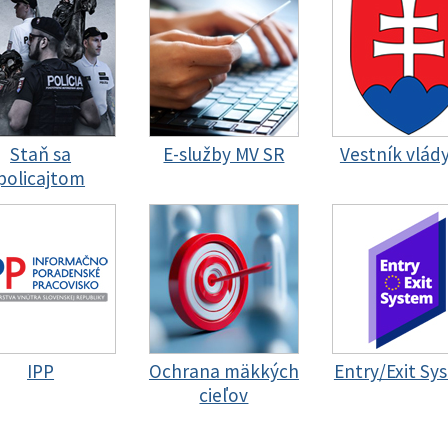
Staň sa
E-služby MV SR
Vestník vlád
policajtom
IPP
Ochrana mäkkých
Entry/Exit Sy
cieľov