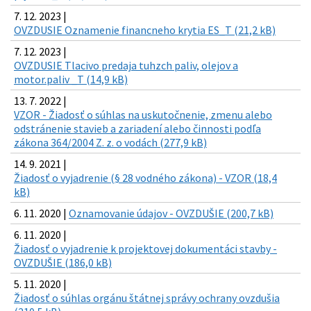
7. 12. 2023 |
OVZDUSIE Oznamenie financneho krytia ES_T (21,2 kB)
7. 12. 2023 |
OVZDUSIE Tlacivo predaja tuhzch paliv, olejov a
motor.paliv _T (14,9 kB)
13. 7. 2022 |
VZOR - Žiadosť o súhlas na uskutočnenie, zmenu alebo
odstránenie stavieb a zariadení alebo činnosti podľa
zákona 364/2004 Z. z. o vodách (277,9 kB)
14. 9. 2021 |
Žiadosť o vyjadrenie (§ 28 vodného zákona) - VZOR (18,4
kB)
6. 11. 2020 |
Oznamovanie údajov - OVZDUŠIE (200,7 kB)
6. 11. 2020 |
Žiadosť o vyjadrenie k projektovej dokumentáci stavby -
OVZDUŠIE (186,0 kB)
5. 11. 2020 |
Žiadosť o súhlas orgánu štátnej správy ochrany ovzdušia