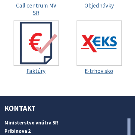
Call centrum MV
Objednávky
SR
Faktúry
E-trhovisko
KONTAKT
Ministerstvo vnútra SR
Pribinova 2