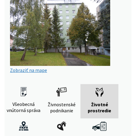
Zobraziť na mape
Všeobecná
Živnostenské
Životné
vnútorná správa
podnikanie
prostredie