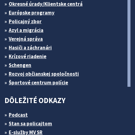
Okresné úrady/Klientske centrá
Európske programy
Policajný zbor
Azyl a migrácia
Verejná správa
Hasiči a záchranári
Krízové riadenie
Schengen
Rozvoj občianskej spoločnosti
Športové centrum polície
DÔLEŽITÉ ODKAZY
Podcast
Stan sa policajtom
E-služby MV SR