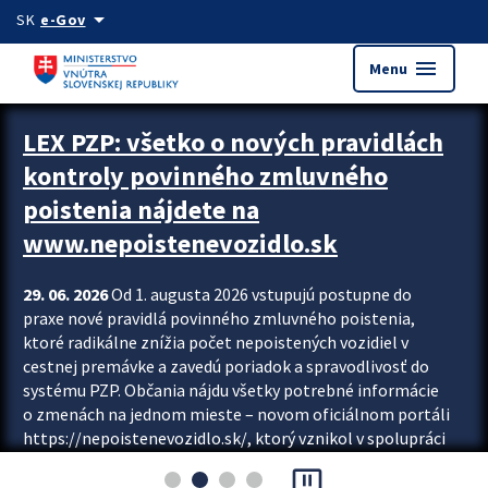
Preskocit na hlavný obsah
arrow_drop_down
SK
e-Gov
menu
Menu
Zastavit automatický posun upútavok
LEX PZP: všetko o nových pravidlách
kontroly povinného zmluvného
poistenia nájdete na
www.nepoistenevozidlo.sk
29. 06. 2026
Od 1. augusta 2026 vstupujú postupne do
praxe nové pravidlá povinného zmluvného poistenia,
ktoré radikálne znížia počet nepoistených vozidiel v
cestnej premávke a zavedú poriadok a spravodlivosť do
systému PZP. Občania nájdu všetky potrebné informácie
o zmenách na jednom mieste – novom oficiálnom portáli
https://nepoistenevozidlo.sk/, ktorý vznikol v spolupráci
Slovenskej kancelárie poisťovateľov (SKP), Slovenskej
pause_presentation
asociácie poisťovní (SLASPO) a Ministerstva vnútra SR.