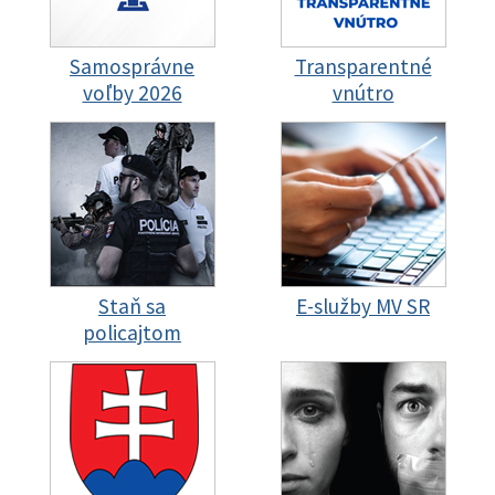
Samosprávne
Transparentné
voľby 2026
vnútro
Staň sa
E-služby MV SR
policajtom