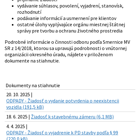
vydávanie súhlasov, povolení, vyjadrení, stanovísk,
rozhodnutí
podávanie informácií a usmernení pre klientov
ostatné úlohy vyplývajúce orgánu miestnej štátnej
správy pre tvorbu a ochranu životného prostredia
Podrobné informácie o činnosti odboru podľa Smernice MV
SR z 14/2018, ktorou sa upravujú podrobnosti o vnútornej
organizácii okresného úradu, nájdete v priloženom
dokumente na stiahnutie.
Dokumenty na stiahnutie
20. 10. 2025 |
ODPADY - Žiadosť o vydanie potvrdenia o neexistencii
vozidla (191,5 kB)
18. 6. 2025 |
Žiadosť k stavebnému zámeru (6,1 MB)
4. 4. 2025 |
ODPADY - Žiadosť o vyjadrenie k PD stavby podľa § 99
(220,0 kB)