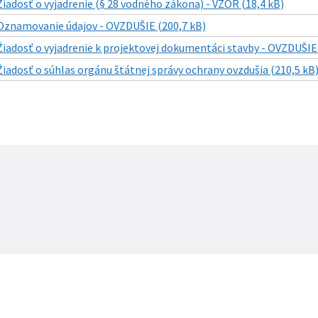
Žiadosť o vyjadrenie (§ 28 vodného zákona) - VZOR (18,4 kB)
Oznamovanie údajov - OVZDUŠIE (200,7 kB)
Žiadosť o vyjadrenie k projektovej dokumentáci stavby - OVZDUŠIE 
Žiadosť o súhlas orgánu štátnej správy ochrany ovzdušia (210,5 kB