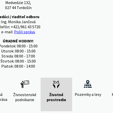
Medvedzie 132,
027 44 Tvrdošín
edúci / riaditeľ odboru
Ing. Monika Jančová
lefón: +421/961 43 5720
e-mail:
Pošli správu
ÚRADNÉ HODINY:
Pondelok: 08:00 - 15:00
Utorok: 08:00 - 15:00
Streda: 08:00 - 17:00
Štvrtok: 08:00 - 15:00
Piatok: 08:00 - 14:00
ná
Pozemky a lesy
Živnostenské
Životné
ráva
podnikanie
prostredie