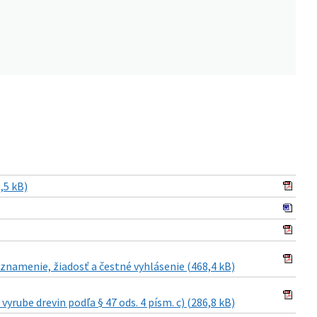
,5 kB)
menie, žiadosť a čestné vyhlásenie (468,4 kB)
e drevin podľa § 47 ods. 4 písm. c) (286,8 kB)