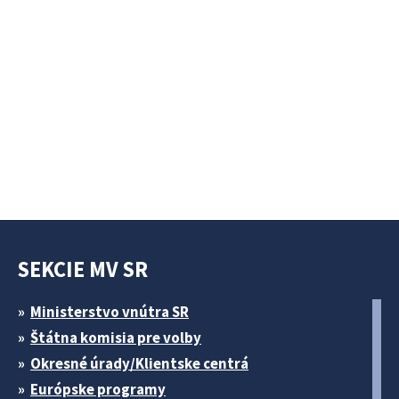
SEKCIE MV SR
Ministerstvo vnútra SR
Štátna komisia pre volby
Okresné úrady/Klientske centrá
Európske programy