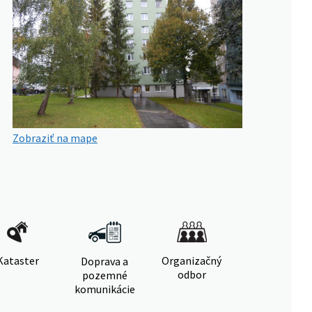
Zobraziť na mape
Kataster
Organizačný
Doprava a
odbor
pozemné
komunikácie