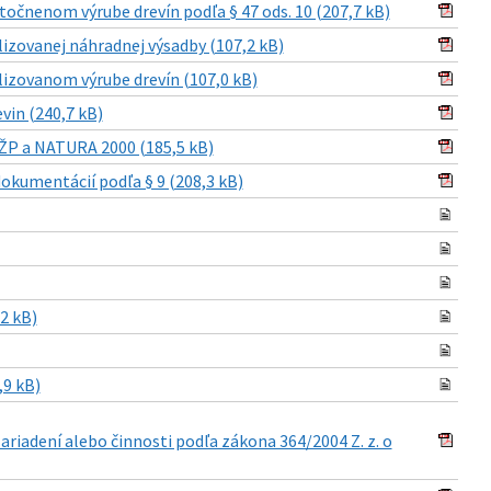
nenom výrube drevín podľa § 47 ods. 10 (207,7 kB)
ovanej náhradnej výsadby (107,2 kB)
zovanom výrube drevín (107,0 kB)
in (240,7 kB)
ŽP a NATURA 2000 (185,5 kB)
okumentácií podľa § 9 (208,3 kB)
2 kB)
,9 kB)
riadení alebo činnosti podľa zákona 364/2004 Z. z. o