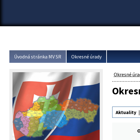
Úvodná stránka MV SR
Okresné úrady
Okresné úra
Okresn
Aktuality
O