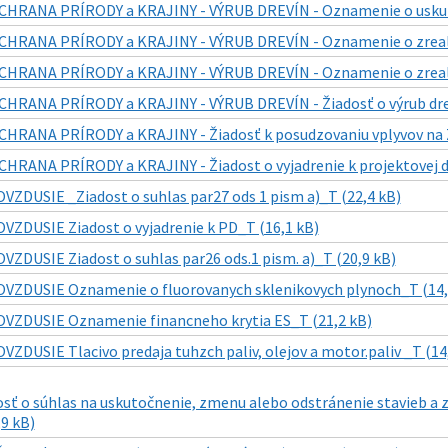
CHRANA PRÍRODY a KRAJINY - VÝRUB DREVÍN - Oznamenie o uskutoč
CHRANA PRÍRODY a KRAJINY - VÝRUB DREVÍN - Oznamenie o zrealiz
CHRANA PRÍRODY a KRAJINY - VÝRUB DREVÍN - Oznamenie o zreali
CHRANA PRÍRODY a KRAJINY - VÝRUB DREVÍN - Žiadosť o výrub drev
CHRANA PRÍRODY a KRAJINY - Žiadosť k posudzovaniu vplyvov na 
CHRANA PRÍRODY a KRAJINY - Žiadost o vyjadrenie k projektovej d
OVZDUSIE _Ziadost o suhlas par27 ods 1 pism a)_T (22,4 kB)
OVZDUSIE Ziadost o vyjadrenie k PD_T (16,1 kB)
OVZDUSIE Ziadost o suhlas par26 ods.1 pism. a)_T (20,9 kB)
OVZDUSIE Oznamenie o fluorovanych sklenikovych plynoch_T (14,
OVZDUSIE Oznamenie financneho krytia ES_T (21,2 kB)
OVZDUSIE Tlacivo predaja tuhzch paliv, olejov a motor.paliv _T (14
sť o súhlas na uskutočnenie, zmenu alebo odstránenie stavieb a za
9 kB)