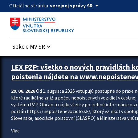
Preskocit na hlavný obsah
arrow_drop_down
verejnej správy SR
Oficiálna stránka
Sekcie MV SR
keyboard_arrow_down
Zastavit automatický posun upútavok
LEX PZP: všetko o nových pravidlách 
poistenia nájdete na www.nepoistenev
29. 06. 2026
Od 1. augusta 2026 vstupujú postupne do praxe 
ktoré radikálne znížia počet nepoistených vozidiel v cestne
systému PZP. Občania nájdu všetky potrebné informácie o 
portáli https://nepoistenevozidlo.sk/, ktorý vznikol v spolu
Slovenskej asociácie poisťovní (SLASPO) a Ministerstva vnútra
Viac