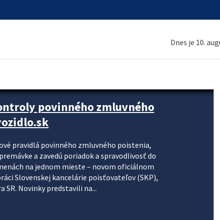
Dnes je 10. au
kontroly povinného zmluvného
ozidlo.sk
nové pravidlá povinného zmluvného poistenia,
j premávke a zavedú poriadok a spravodlivosť do
zmenách na jednom mieste – novom oficiálnom
práci Slovenskej kancelárie poisťovateľov (SKP),
 SR. Novinky predstavili na...