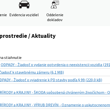
denie
Evidencia vozidiel
Oddelenie
dokladov
prostredie / Aktuality
a stiahnutie
|
ODPADY - Žiadosť o vydanie potvrdenia o neexistencii vozidla (191
Žiadosť k stavebnému zámeru (6,1 MB)
DPADY - Žiadosť o vyjadrenie k PD stavby podľa § 99 (220,0 kB)
RODY a KRAJINY - ŠKODA spôsobená chráneným živočíchom - Ozna
RODY a KRAJINY - VÝRUB DREVÍN - Oznamenie o uskutocnenom vyrub