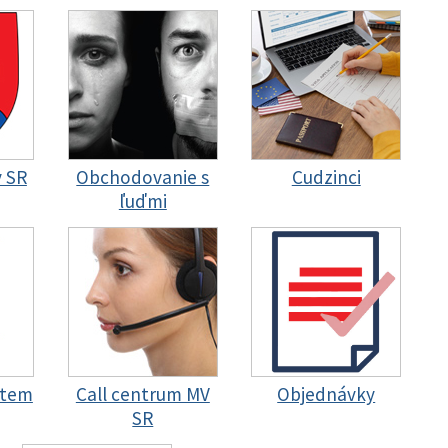
y SR
Obchodovanie s
Cudzinci
ľuďmi
stem
Call centrum MV
Objednávky
SR