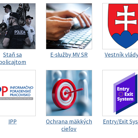
Staň sa
E-služby MV SR
Vestník vlád
policajtom
IPP
Ochrana mäkkých
Entry/Exit Sy
cieľov