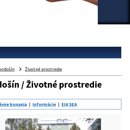
vrdošín
Životné prostredie
došín / Životné prostredie
ávne konania
Informácie
EIA SEA