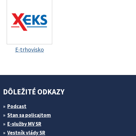
E-trhovisko
DÔLEŽITÉ ODKAZY
Podcast
Stan sa policajtom
E-služby MV SR
Vestník vlády SR