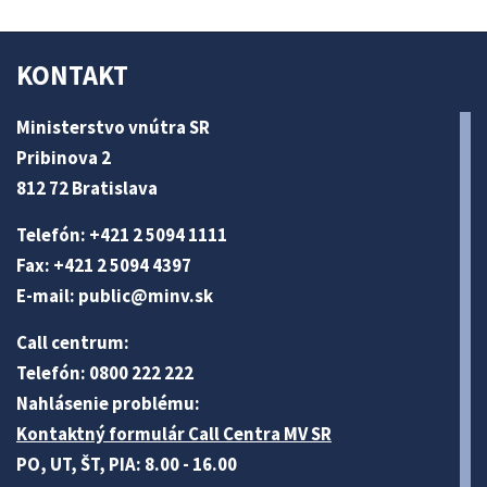
KONTAKT
Ministerstvo vnútra SR
Pribinova 2
812 72 Bratislava
Telefón: +421 2 5094 1111
Fax: +421 2 5094 4397
E-mail:
public@minv
.sk
Call centrum:
Telefón: 0800 222 222
Nahlásenie problému:
Kontaktný formulár Call Centra MV SR
PO, UT, ŠT, PIA: 8.00 - 16.00