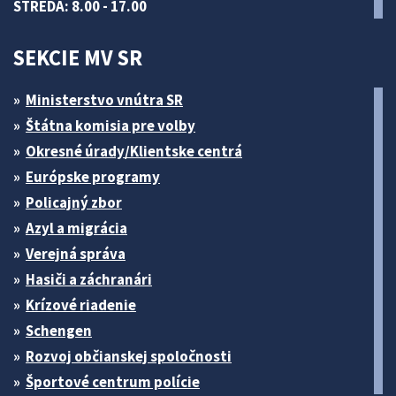
STREDA: 8.00 - 17.00
SEKCIE MV SR
Ministerstvo vnútra SR
Štátna komisia pre volby
Okresné úrady/Klientske centrá
Európske programy
Policajný zbor
Azyl a migrácia
Verejná správa
Hasiči a záchranári
Krízové riadenie
Schengen
Rozvoj občianskej spoločnosti
Športové centrum polície