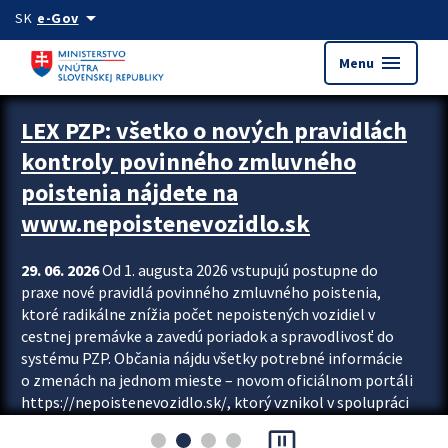
Preskocit na hlavný obsah
arrow_drop_down
SK
e-Gov
menu
Menu
Zastavit automatický posun upútavok
LEX PZP: všetko o nových pravidlách
kontroly povinného zmluvného
poistenia nájdete na
www.nepoistenevozidlo.sk
29. 06. 2026
Od 1. augusta 2026 vstupujú postupne do
praxe nové pravidlá povinného zmluvného poistenia,
ktoré radikálne znížia počet nepoistených vozidiel v
cestnej premávke a zavedú poriadok a spravodlivosť do
systému PZP. Občania nájdu všetky potrebné informácie
o zmenách na jednom mieste – novom oficiálnom portáli
https://nepoistenevozidlo.sk/, ktorý vznikol v spolupráci
Slovenskej kancelárie poisťovateľov (SKP), Slovenskej
pause_presentation
asociácie poisťovní (SLASPO) a Ministerstva vnútra SR.