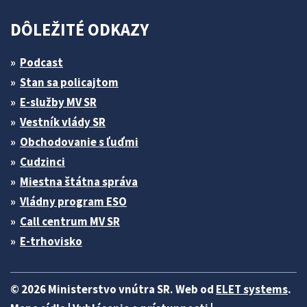
DÔLEŽITÉ ODKAZY
Podcast
Stan sa policajtom
E-služby MV SR
Vestník vlády SR
Obchodovanie s ľuďmi
Cudzinci
Miestna štátna správa
Vládny program ESO
Call centrum MV SR
E-trhovisko
© 2026 Ministerstvo vnútra SR. Web od
ELET systems
.