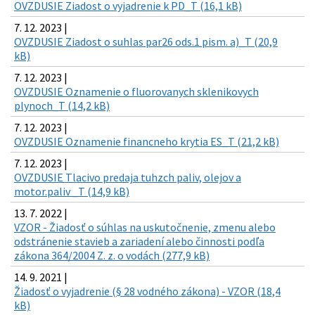
OVZDUSIE Ziadost o vyjadrenie k PD_T (16,1 kB)
7. 12. 2023 |
OVZDUSIE Ziadost o suhlas par26 ods.1 pism. a)_T (20,9
kB)
7. 12. 2023 |
OVZDUSIE Oznamenie o fluorovanych sklenikovych
plynoch_T (14,2 kB)
7. 12. 2023 |
OVZDUSIE Oznamenie financneho krytia ES_T (21,2 kB)
7. 12. 2023 |
OVZDUSIE Tlacivo predaja tuhzch paliv, olejov a
motor.paliv _T (14,9 kB)
13. 7. 2022 |
VZOR - Žiadosť o súhlas na uskutočnenie, zmenu alebo
odstránenie stavieb a zariadení alebo činnosti podľa
zákona 364/2004 Z. z. o vodách (277,9 kB)
14. 9. 2021 |
Žiadosť o vyjadrenie (§ 28 vodného zákona) - VZOR (18,4
kB)