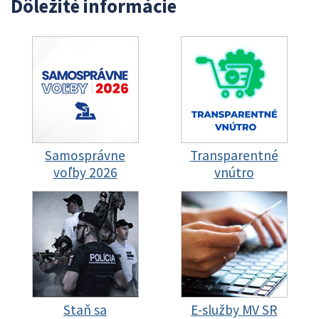
Dôležité informácie
Samosprávne
Transparentné
voľby 2026
vnútro
Staň sa
E-služby MV SR