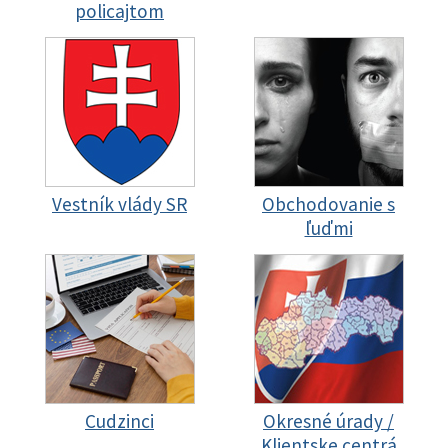
policajtom
Vestník vlády SR
Obchodovanie s
ľuďmi
Cudzinci
Okresné úrady /
Klientske centrá