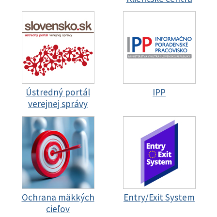
Ústredný portál
IPP
verejnej správy
Ochrana mäkkých
Entry/Exit System
cieľov