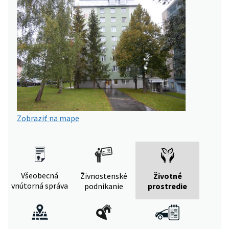
Zobraziť na mape
Všeobecná
Živnostenské
Životné
vnútorná správa
podnikanie
prostredie