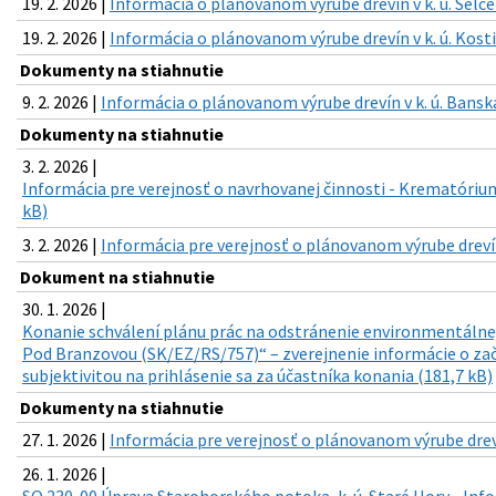
19. 2. 2026 |
Informácia o plánovanom výrube drevín v k. ú. Selce
19. 2. 2026 |
Informácia o plánovanom výrube drevín v k. ú. Kosti
Dokumenty na stiahnutie
9. 2. 2026 |
Informácia o plánovanom výrube drevín v k. ú. Banská
Dokumenty na stiahnutie
3. 2. 2026 |
Informácia pre verejnosť o navrhovanej činnosti - Krematórium
kB)
3. 2. 2026 |
Informácia pre verejnosť o plánovanom výrube drevín 
Dokument na stiahnutie
30. 1. 2026 |
Konanie schválení plánu prác na odstránenie environmentálnej
Pod Branzovou (SK/EZ/RS/757)“ – zverejnenie informácie o zač
subjektivitou na prihlásenie sa za účastníka konania (181,7 kB)
Dokumenty na stiahnutie
27. 1. 2026 |
Informácia pre verejnosť o plánovanom výrube drevín
26. 1. 2026 |
SO 230-00 Úprava Starohorského potoka, k. ú. Staré Hory - Info