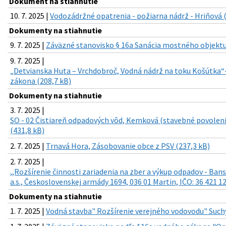
Dokument na stiahnutie
10. 7. 2025 |
Vodozádržné opatrenia - požiarna nádrž - Hriňová 
Dokumenty na stiahnutie
9. 7. 2025 |
Záväzné stanovisko § 16a Sanácia mostného objektu 
9. 7. 2025 |
„Detvianska Huta – Vrchdobroč, Vodná nádrž na toku Košútka“
zákona (208,7 kB)
Dokumenty na stiahnutie
3. 7. 2025 |
SO - 02 Čistiareň odpadových vôd, Kemková (stavebné povoleni
(431,8 kB)
2. 7. 2025 |
Trnavá Hora, Zásobovanie obce z PSV (237,3 kB)
2. 7. 2025 |
,,Rozšírenie činnosti zariadenia na zber a výkup odpadov - Ban
a.s., Československej armády 1694, 036 01 Martin, IČO: 36 421 1
Dokumenty na stiahnutie
1. 7. 2025 |
Vodná stavba" Rozšírenie verejného vodovodu" Such