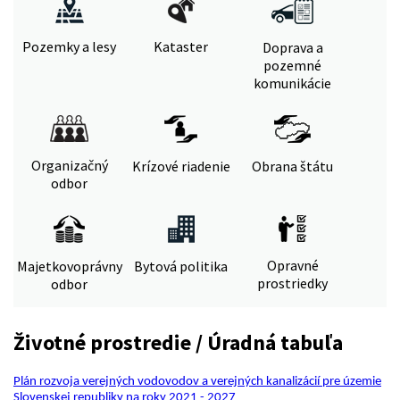
Pozemky a lesy
Kataster
Doprava a
pozemné
komunikácie
Organizačný
Krízové riadenie
Obrana štátu
odbor
Opravné
Majetkovoprávny
Bytová politika
prostriedky
odbor
Životné prostredie / Úradná tabuľa
Plán rozvoja verejných vodovodov a verejných kanalizácií pre územie
Slovenskej republiky na roky 2021 - 2027