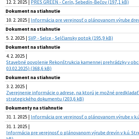
12. 2. 2025 |
PRES GREEN - Čerín, Sebedín-Bečov (197,1 kB)
Dokument na stiahnutie
10. 2. 2025 |
Informácia pre verejnosť o plánovanom výrube drevín
Dokument na stiahnutie
5. 2. 2025 |
SVP - Selce - Selčiansky potok (195,9 kB)
Dokument na stiahnutie
4. 2. 2025 |
Stavebné povolenie Rekonštrukcia kamennej prehrádzky v ob
03.02.2025) (368,6 kB)
Dokument na stiahnutie
3. 2. 2025 |
Zverejnenie informácie o adrese, na ktorú je možné predkladať
strategického dokumentu (203,6 kB)
Dokumenty na stiahnutie
31. 1. 2025 |
Informácia pre verejnosť o plánovanom výrube v k.ú.
31. 1. 2025 |
Informácia pre verejnosť o plánovanom výrube drevín v k.ú. Stre
kB)