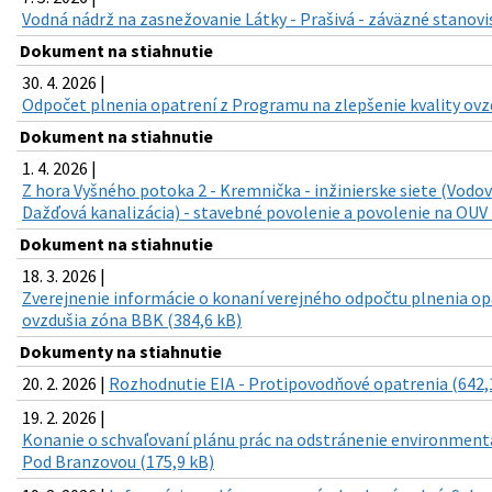
Vodná nádrž na zasnežovanie Látky - Prašivá - záväzné stanovi
Dokument na stiahnutie
30. 4. 2026 |
Odpočet plnenia opatrení z Programu na zlepšenie kvality ovzd
Dokument na stiahnutie
1. 4. 2026 |
Z hora Vyšného potoka 2 - Kremnička - inžinierske siete (Vodo
Dažďová kanalizácia) - stavebné povolenie a povolenie na OUV 
Dokument na stiahnutie
18. 3. 2026 |
Zverejnenie informácie o konaní verejného odpočtu plnenia op
ovzdušia zóna BBK (384,6 kB)
Dokumenty na stiahnutie
20. 2. 2026 |
Rozhodnutie EIA - Protipovodňové opatrenia (642,
19. 2. 2026 |
Konanie o schvaľovaní plánu prác na odstránenie environmentá
Pod Branzovou (175,9 kB)