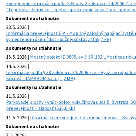
Zverejnenie informácii podľa § 38 ods. 2 zákona č. 24/2006 Z. z
"Tepelné a chemicko-tepelné spracovanie kovov" pre spoločnosť
Dokument na stiahnutie
28. 5. 2026 |
Informácia pre verejnosť EIA - Mobilný záložný napájací syst
vymedzenom území distribučnej sústavy (159,7 kB)
Dokumenty na stiahnutie
15. 5. 2026 |
Mostný objekt ID 3805, ev. č. 50-182: „Most cez riek
14. 5. 2026 |
Informácie podľa § 38 zákona č. 24/2006 Z. z. - Využitie odpado
Kôcová - JAMABOR, s.r.o. (1,2 MB)
Dokumenty na stiahnutie
11. 5. 2026 |
Parkovacie plochy - vnútroblok Kukučínova ulica B. Bystrica, S
pre verejnosť + žiadosť (536,6 kB)
11. 5. 2026 |
Informácia pre verejnosť o zmene činnosti - Bytový
Dokument na stiahnutie
7. 5. 2026 |