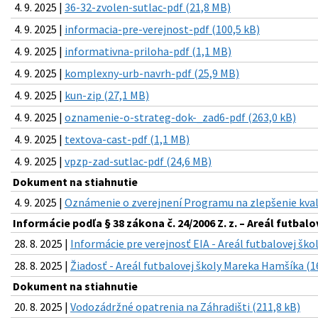
4. 9. 2025 |
36-32-zvolen-sutlac-pdf (21,8 MB)
4. 9. 2025 |
informacia-pre-verejnost-pdf (100,5 kB)
4. 9. 2025 |
informativna-priloha-pdf (1,1 MB)
4. 9. 2025 |
komplexny-urb-navrh-pdf (25,9 MB)
4. 9. 2025 |
kun-zip (27,1 MB)
4. 9. 2025 |
oznamenie-o-strateg-dok-_zad6-pdf (263,0 kB)
4. 9. 2025 |
textova-cast-pdf (1,1 MB)
4. 9. 2025 |
vpzp-zad-sutlac-pdf (24,6 MB)
Dokument na stiahnutie
4. 9. 2025 |
Oznámenie o zverejnení Programu na zlepšenie kval
Informácie podľa § 38 zákona č. 24/2006 Z. z. – Areál futba
28. 8. 2025 |
Informácie pre verejnosť EIA - Areál futbalovej šk
28. 8. 2025 |
Žiadosť - Areál futbalovej školy Mareka Hamšíka (1
Dokument na stiahnutie
20. 8. 2025 |
Vodozádržné opatrenia na Záhradišti (211,8 kB)