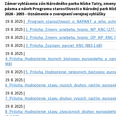
Zámer vyhlásenia zón Národného parku Nízke Tatry, zmeny 
pásma a návrh Programu starostlivosti o Národný park Níz
2026 - 2055 - Oznámenie o zverejnení verejnej vyhlášky
19. 8. 2025 |
_Program_starostlivosti_o_NAPANT_a_jeho_ochr
19. 8. 2025 |
1_Priloha_Zmeny_priebehu_hranic_NP_KNC (277,3
19. 8. 2025 |
2_Priloha_Zmeny_priebehu_hranic_OP_NP_KNC (
19. 8. 2025 |
3_Priloha_Zoznam_parciel_KNC (883,1 kB)
19. 8. 2025 |
4_Priloha_Hodnotenie_lesnych_biotopov_europskeho_a_nar
MB)
19. 8. 2025 |
5_Priloha_Hodnotenie_nelesnych_biotopov_europ
19. 8. 2025 |
6_Priloha_Hodnotenie_stavu_nizsich_druhov_rastlin_europs
19. 8. 2025 |
7_Priloha_Hodnotenie_stavu_druhov_vyssich_rastlin_europs
19. 8. 2025 |
8_Priloha_Hodnotenie_stavu_zivocisnych_druhov_europske