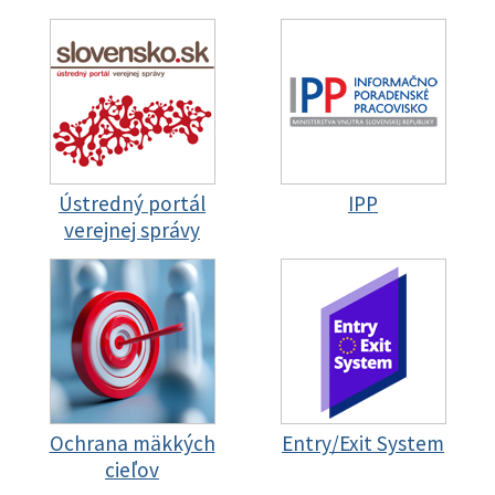
Ústredný portál
IPP
verejnej správy
Ochrana mäkkých
Entry/Exit System
cieľov