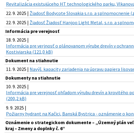
Revitalizácia existujúceho HT technologického parku, Vlkanová 
22. 9. 2025 |
Žiadosť Bodycote Slovakia s.r.o. a splnomocnenie (z
22. 9. 2025 |
Žiadosť Žiadosť Hanjoo Light Metal, s.r.o. a splnom
Informácia pre verejnosť
18. 9. 2025 |
Informácia pre verjnosť o plánovanom výrube drevín v ochranno
Kostiviarska (121,0 kB)
Dokument na stiahnutie
11. 9. 2025 |
Navýš. kapacity zariadenia na úpravu papiera lisova
Dokumenty na stiahnutie
10. 9. 2025 |
Informácia pre verejnosť ohľadom výrubu drevín a krovitého por
(200,2 kB)
9. 9. 2025 |
Požiarny hydrant na Kačici, Banská Bystrica - oznámenie o kon
Oznámenie o strategickom dokumente – „Územný plán ve
kraj – Zmeny a doplnky č. 6“