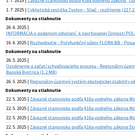
1. 7. 2025 |
Záväzné stanovisko podľa §16a vodného zákona "Op
1. 7. 2025 |
Cyklistická cestička Zvolen – Sliač - rozšírenie (217,2
Dokumenty na stiahnutie
26. 6. 2025 |
INFORMÁCIA o podanom odvolaní_k navrhovanej činnosti POL
16. 6. 2025 |
Rozhodnutie - Polyfunkčný súbor FLORA BB - Posud
Dokumenty na stiahnutie
26. 5. 2025 |
Oznámenie a začatí schvaľovacieho procesu - Regionálny územn
Banská Bystrica (1,2 MB)
26. 5. 2025 |
Regionálny územný systém ekologickej stability ok
Dokumenty na stiahnutie
22. 5. 2025 |
Záväzné stanovisko podľa §16a vodného zákona Mos
22. 5. 2025 |
Záväzné stanovisko podľa §16a vodného zákona Mos
22. 5. 2025 |
Záväzné stanovisko podľa §16a vodného zákona Mos
22. 5. 2025 |
Záväzné stanovisko podľa §16a vodného zákona Štr