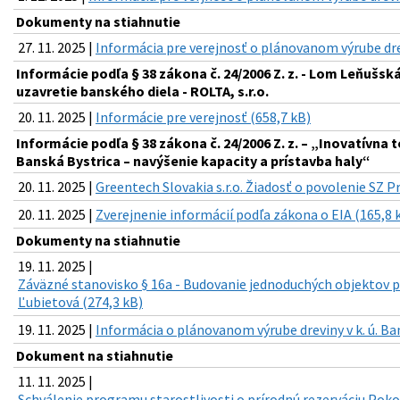
Dokumenty na stiahnutie
27. 11. 2025 |
Informácia pre verejnosť o plánovanom výrube dr
Informácie podľa § 38 zákona č. 24/2006 Z. z. - Lom Leňušsk
uzavretie banského diela - ROLTA, s.r.o.
20. 11. 2025 |
Informácie pre verejnosť (658,7 kB)
Informácie podľa § 38 zákona č. 24/2006 Z. z. – „Inovatívn
Banská Bystrica – navýšenie kapacity a prístavba haly“
20. 11. 2025 |
Greentech Slovakia s.r.o. Žiadosť o povolenie SZ P
20. 11. 2025 |
Zverejnenie informácií podľa zákona o EIA (165,8 
Dokumenty na stiahnutie
19. 11. 2025 |
Záväzné stanovisko § 16a - Budovanie jednoduchých objektov 
Ľubietová (274,3 kB)
19. 11. 2025 |
Informácia o plánovanom výrube dreviny v k. ú. Ba
Dokument na stiahnutie
11. 11. 2025 |
Schválenie programu starostlivosti o prírodnú rezerváciu Poko