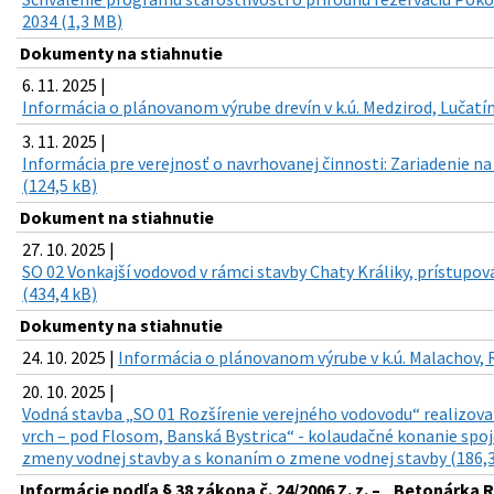
2034 (1,3 MB)
Dokumenty na stiahnutie
6. 11. 2025 |
Informácia o plánovanom výrube drevín v k.ú. Medzirod, Lučatín
3. 11. 2025 |
Informácia pre verejnosť o navrhovanej činnosti: Zariadenie n
(124,5 kB)
Dokument na stiahnutie
27. 10. 2025 |
SO 02 Vonkajší vodovod v rámci stavby Chaty Králiky, prístupov
(434,4 kB)
Dokumenty na stiahnutie
24. 10. 2025 |
Informácia o plánovanom výrube v k.ú. Malachov, 
20. 10. 2025 |
Vodná stavba „SO 01 Rozšírenie verejného vodovodu“ realizova
vrch – pod Flosom, Banská Bystrica“ - kolaudačné konanie sp
zmeny vodnej stavby a s konaním o zmene vodnej stavby (186,3
Informácie podľa § 38 zákona č. 24/2006 Z. z. – „Betonárka 