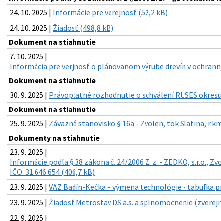
24. 10. 2025 |
Informácie pre verejnosť (52,2 kB)
24. 10. 2025 |
Žiadosť (498,8 kB)
Dokument na stiahnutie
7. 10. 2025 |
Informácia pre verjnosť o plánovanom výrube drevín v ochran
Dokument na stiahnutie
30. 9. 2025 |
Právoplatné rozhodnutie o schválení RUSES okresu
Dokument na stiahnutie
25. 9. 2025 |
Záväzné stanovisko § 16a - Zvolen, tok Slatina, r.k
Dokumenty na stiahnutie
23. 9. 2025 |
Informácie podľa § 38 zákona č. 24/2006 Z. z. - ZEDKO, s.r.o., Z
IČO: 31 646 654 (406,7 kB)
23. 9. 2025 |
VAZ Badín-Kečka – výmena technológie - tabuľka pr
23. 9. 2025 |
Žiadosť Metrostav DS a.s. a splnomocnenie (zverejn
22. 9. 2025 |