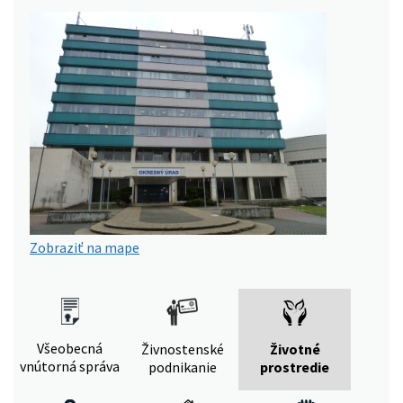
Zobraziť na mape
Všeobecná
Živnostenské
Životné
vnútorná správa
podnikanie
prostredie