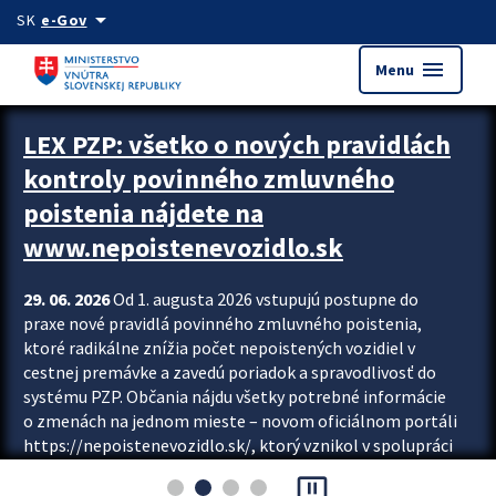
Preskocit na hlavný obsah
arrow_drop_down
SK
e-Gov
menu
Menu
Zastavit automatický posun upútavok
LEX PZP: všetko o nových pravidlách
kontroly povinného zmluvného
poistenia nájdete na
www.nepoistenevozidlo.sk
29. 06. 2026
Od 1. augusta 2026 vstupujú postupne do
praxe nové pravidlá povinného zmluvného poistenia,
ktoré radikálne znížia počet nepoistených vozidiel v
cestnej premávke a zavedú poriadok a spravodlivosť do
systému PZP. Občania nájdu všetky potrebné informácie
o zmenách na jednom mieste – novom oficiálnom portáli
https://nepoistenevozidlo.sk/, ktorý vznikol v spolupráci
Slovenskej kancelárie poisťovateľov (SKP), Slovenskej
pause_presentation
asociácie poisťovní (SLASPO) a Ministerstva vnútra SR.