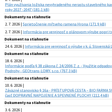
Plán využívania ložiska nevyhradeného nerastu stavebného ka
roky 2027 -2047 (181,1 kB)
Dokumenty na stiahnutie
2. 7. 2026 |
Sprietočnenie mŕtveho ramena Hrona (171,9 kB)
2. 7. 2026 |
Informácia pre verejnosť o plánovom výrube popri t
Dokument na stiahnutie
24. 6. 2026 |
Informácia pre verejnosť o výrube v k. ú. Slovenská 
Dokument na stiahnutie
18. 6. 2026 |
Informácie podľa § 38 zákona č. 24/2006 Z. z. - Využitie odpado
Podrohy - GEOtrans-LOMY, s.r.o. (767,3 kB)
Dokument na stiahnutie
10. 6. 2026 |
Záväzné stanovisko § 16a - PRÍSTUPOVÁ CESTA – BIO FARMA 
časť DOPRAVNÉ NAPOJENIE A SPEVNENÉ PLOCHY (212,4 kB)
Dokumenty na stiahnutie
3. 6. 2026 |