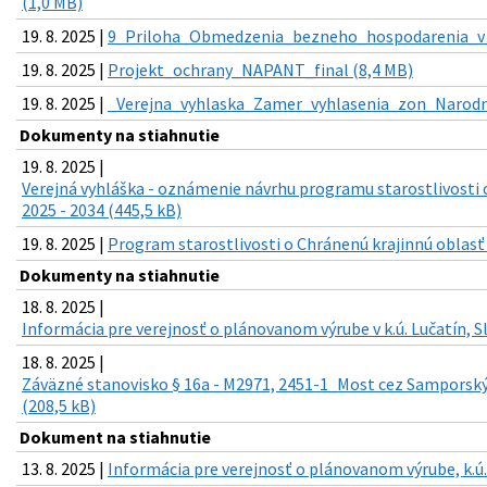
(1,0 MB)
19. 8. 2025 |
9_Priloha_Obmedzenia_bezneho_hospodarenia_v_
19. 8. 2025 |
Projekt_ochrany_NAPANT_final (8,4 MB)
19. 8. 2025 |
_Verejna_vyhlaska_Zamer_vyhlasenia_zon_Narodn
Dokumenty na stiahnutie
19. 8. 2025 |
Verejná vyhláška - oznámenie návrhu programu starostlivosti 
2025 - 2034 (445,5 kB)
19. 8. 2025 |
Program starostlivosti o Chránenú krajinnú oblasť 
Dokumenty na stiahnutie
18. 8. 2025 |
Informácia pre verejnosť o plánovanom výrube v k.ú. Lučatín, S
18. 8. 2025 |
Záväzné stanovisko § 16a - M2971, 2451-1_Most cez Samporsk
(208,5 kB)
Dokument na stiahnutie
13. 8. 2025 |
Informácia pre verejnosť o plánovanom výrube, k.ú