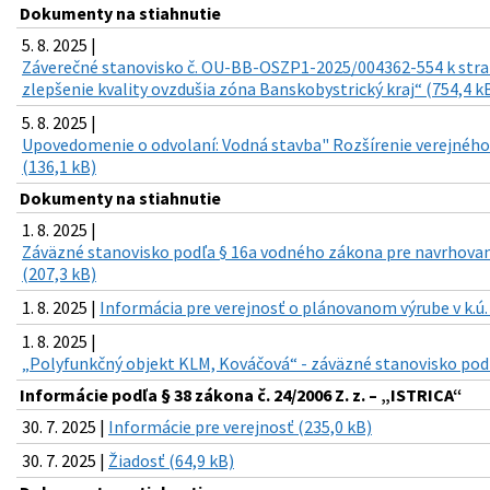
Dokumenty na stiahnutie
5. 8. 2025 |
Záverečné stanovisko č. OU-BB-OSZP1-2025/004362-554 k st
zlepšenie kvality ovzdušia zóna Banskobystrický kraj“ (754,4 k
5. 8. 2025 |
Upovedomenie o odvolaní: Vodná stavba" Rozšírenie verejnéh
(136,1 kB)
Dokumenty na stiahnutie
1. 8. 2025 |
Záväzné stanovisko podľa § 16a vodného zákona pre navrhova
(207,3 kB)
1. 8. 2025 |
Informácia pre verejnosť o plánovanom výrube v k.ú.
1. 8. 2025 |
„Polyfunkčný objekt KLM, Kováčová“ - záväzné stanovisko pod
Informácie podľa § 38 zákona č. 24/2006 Z. z. – „ISTRICA“
30. 7. 2025 |
Informácie pre verejnosť (235,0 kB)
30. 7. 2025 |
Žiadosť (64,9 kB)