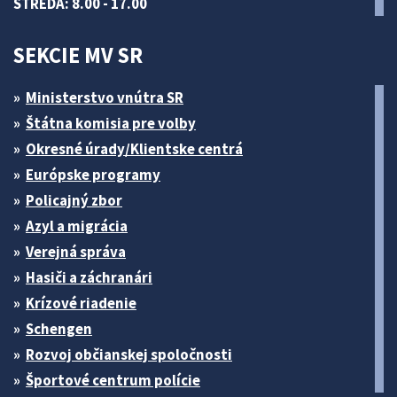
STREDA: 8.00 - 17.00
SEKCIE MV SR
Ministerstvo vnútra SR
Štátna komisia pre volby
Okresné úrady/Klientske centrá
Európske programy
Policajný zbor
Azyl a migrácia
Verejná správa
Hasiči a záchranári
Krízové riadenie
Schengen
Rozvoj občianskej spoločnosti
Športové centrum polície