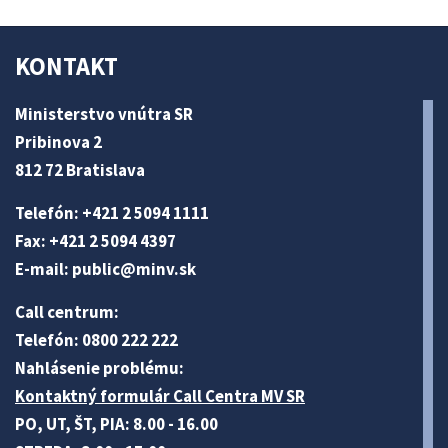
KONTAKT
Ministerstvo vnútra SR
Pribinova 2
812 72 Bratislava
Telefón: +421 2 5094 1111
Fax: +421 2 5094 4397
E-mail:
public@minv
.sk
Call centrum:
Telefón: 0800 222 222
Nahlásenie problému:
Kontaktný formulár Call Centra MV SR
PO, UT, ŠT, PIA: 8.00 - 16.00