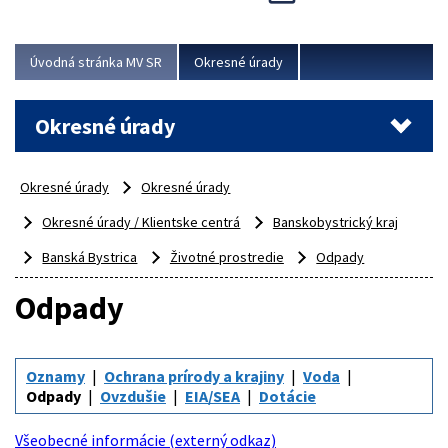
Novinky predstavili na...
Viac
Úvodná stránka MV SR
Okresné úrady
Okresné úrady
Okresné úrady
Okresné úrady
Okresné úrady / Klientske centrá
Banskobystrický kraj
Banská Bystrica
Životné prostredie
Odpady
Odpady
Oznamy
Ochrana prírody a krajiny
Voda
Odpady
Ovzdušie
EIA/SEA
Dotácie
Všeobecné informácie (externý odkaz)