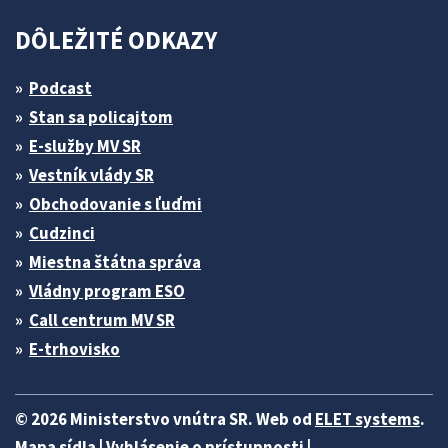
DÔLEŽITÉ ODKAZY
Podcast
Stan sa policajtom
E-služby MV SR
Vestník vlády SR
Obchodovanie s ľuďmi
Cudzinci
Miestna štátna správa
Vládny program ESO
Call centrum MV SR
E-trhovisko
© 2026 Ministerstvo vnútra SR. Web od
ELET systems
.
Mapa sídla
|
Vyhlásenie o prístupnosti
|