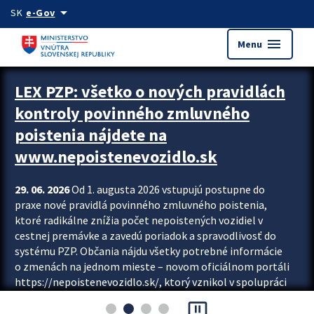
Preskocit na hlavný obsah
arrow_drop_down
SK
e-Gov
menu
Menu
Zastavit automatický posun upútavok
LEX PZP: všetko o nových pravidlách
kontroly povinného zmluvného
poistenia nájdete na
www.nepoistenevozidlo.sk
29. 06. 2026
Od 1. augusta 2026 vstupujú postupne do
praxe nové pravidlá povinného zmluvného poistenia,
ktoré radikálne znížia počet nepoistených vozidiel v
cestnej premávke a zavedú poriadok a spravodlivosť do
systému PZP. Občania nájdu všetky potrebné informácie
o zmenách na jednom mieste – novom oficiálnom portáli
https://nepoistenevozidlo.sk/, ktorý vznikol v spolupráci
Slovenskej kancelárie poisťovateľov (SKP), Slovenskej
pause_presentation
asociácie poisťovní (SLASPO) a Ministerstva vnútra SR.