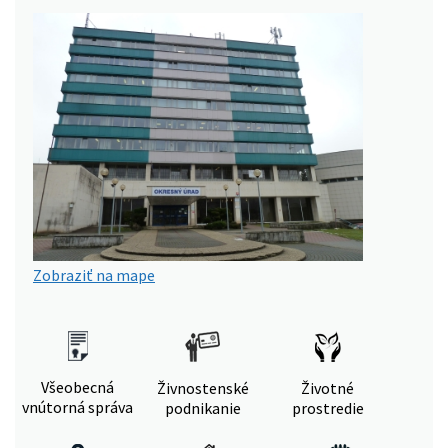
Zobraziť na mape
Všeobecná
Živnostenské
Životné
vnútorná správa
podnikanie
prostredie