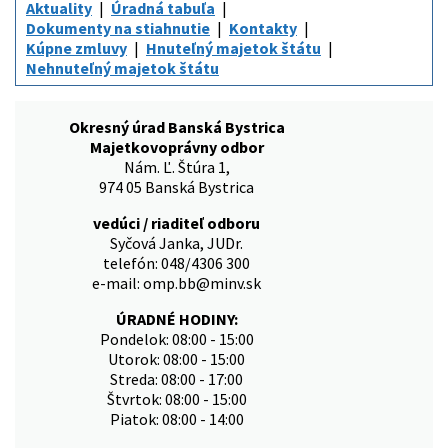
Aktuality
Úradná tabuľa
Dokumenty na stiahnutie
Kontakty
Kúpne zmluvy
Hnuteľný majetok štátu
Nehnuteľný majetok štátu
Okresný úrad Banská Bystrica
Majetkovoprávny odbor
Nám. Ľ. Štúra 1,
974 05 Banská Bystrica
vedúci / riaditeľ odboru
Syčová Janka, JUDr.
telefón: 048/4306 300
e-mail: omp.bb@minv.sk
ÚRADNÉ HODINY:
Pondelok: 08:00 - 15:00
Utorok: 08:00 - 15:00
Streda: 08:00 - 17:00
Štvrtok: 08:00 - 15:00
Piatok: 08:00 - 14:00