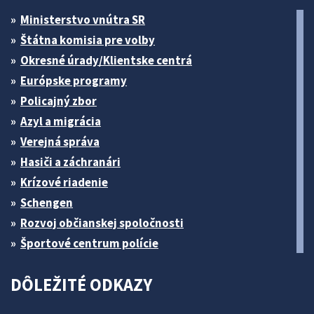
Ministerstvo vnútra SR
Štátna komisia pre volby
Okresné úrady/Klientske centrá
Európske programy
Policajný zbor
Azyl a migrácia
Verejná správa
Hasiči a záchranári
Krízové riadenie
Schengen
Rozvoj občianskej spoločnosti
Športové centrum polície
DÔLEŽITÉ ODKAZY