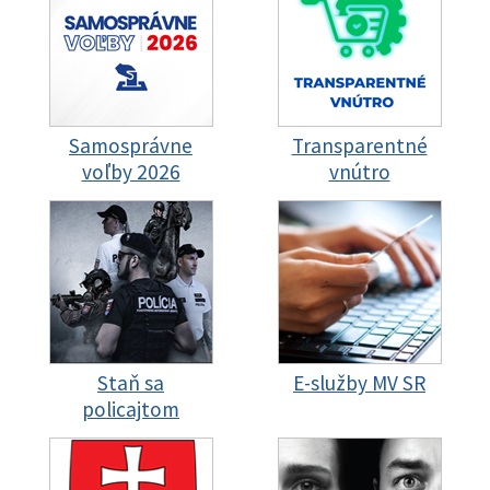
Samosprávne
Transparentné
voľby 2026
vnútro
Staň sa
E-služby MV SR
policajtom