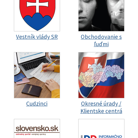
Vestník vlády SR
Obchodovanie s
ľuďmi
Cudzinci
Okresné úrady /
Klientske centrá