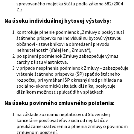
spravovaného majetku štátu podľa zákona 582/2004
Z.z.
Na úseku individuálnej bytovej výstavby:
kontroluje plnenie podmienok „Zmluvy o poskytnutí
štátneho príspevku na individuálnu bytovú výstavbu
občanovi - stavebníkovi a obmedzení prevodu
nehnuteľnosti“ (ďalej len „Zmluva“),
po splnení podmienok Zmluvy zabezpečuje výmaz
ťarchy z listu vlastníctva,
v prípade nesplnenia podmienok Zmluvy – zabezpečuje
vrátenie štátneho príspevku (ŠP) späť do štátneho
rozpočtu, pri vymáhaní ŠP okresný úrad prihliada na
sociálno-ekonomickú situáciu dlžníka, poskytuje
dlžníkom možnosť splácať dlh v splátkach
Na úseku povinného zmluvného poistenia:
na základe zoznamu neplatičov od Slovenskej
kancelárie poisťovateľov žiada od neplatičov
preukázanie uzatvorenia a plnenia zmluvy o povinnom
zmluvnom poistení,