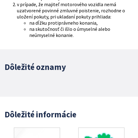
v prípade, že majiteľ motorového vozidla nemá
uzatvorené povinné zmluvné poistenie, rozhodne o
uložení pokuty, pri ukladaní pokuty prihliada:
na dĺžku protiprávneho konania,
na skutočnosť či išlo o úmyselné alebo
neúmyselné konanie.
Dôležité oznamy
Dôležité informácie