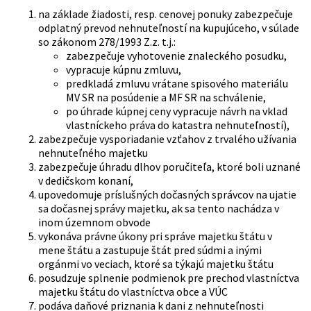
na základe žiadosti, resp. cenovej ponuky zabezpečuje
odplatný prevod nehnuteľností na kupujúceho, v súlade
so zákonom 278/1993 Z.z. t.j.:
zabezpečuje vyhotovenie znaleckého posudku,
vypracuje kúpnu zmluvu,
predkladá zmluvu vrátane spisového materiálu
MV SR na posúdenie a MF SR na schválenie,
po úhrade kúpnej ceny vypracuje návrh na vklad
vlastníckeho práva do katastra nehnuteľností),
zabezpečuje vysporiadanie vzťahov z trvalého užívania
nehnuteľného majetku
zabezpečuje úhradu dlhov poručiteľa, ktoré boli uznané
v dedičskom konaní,
upovedomuje príslušných dočasných správcov na ujatie
sa dočasnej správy majetku, ak sa tento nachádza v
inom územnom obvode
vykonáva právne úkony pri správe majetku štátu v
mene štátu a zastupuje štát pred súdmi a inými
orgánmi vo veciach, ktoré sa týkajú majetku štátu
posudzuje splnenie podmienok pre prechod vlastníctva
majetku štátu do vlastníctva obce a VÚC
podáva daňové priznania k dani z nehnuteľnosti