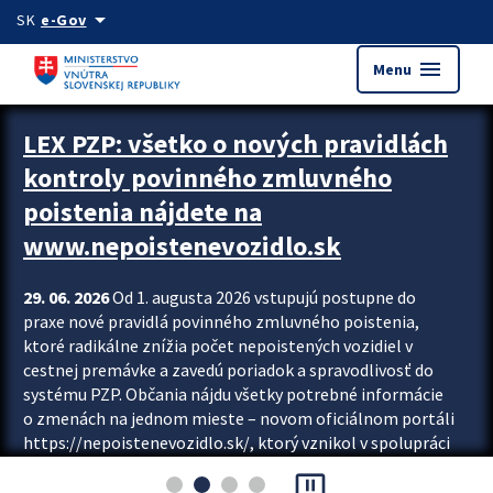
Preskocit na hlavný obsah
arrow_drop_down
SK
e-Gov
menu
Menu
Zastavit automatický posun upútavok
LEX PZP: všetko o nových pravidlách
kontroly povinného zmluvného
poistenia nájdete na
www.nepoistenevozidlo.sk
29. 06. 2026
Od 1. augusta 2026 vstupujú postupne do
praxe nové pravidlá povinného zmluvného poistenia,
ktoré radikálne znížia počet nepoistených vozidiel v
cestnej premávke a zavedú poriadok a spravodlivosť do
systému PZP. Občania nájdu všetky potrebné informácie
o zmenách na jednom mieste – novom oficiálnom portáli
https://nepoistenevozidlo.sk/, ktorý vznikol v spolupráci
Slovenskej kancelárie poisťovateľov (SKP), Slovenskej
pause_presentation
asociácie poisťovní (SLASPO) a Ministerstva vnútra SR.