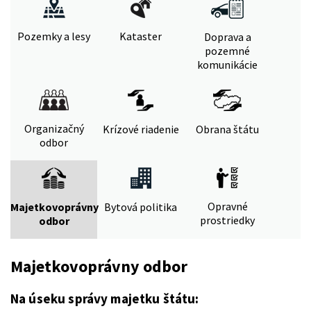
Pozemky a lesy
Kataster
Doprava a
pozemné
komunikácie
Organizačný
Krízové riadenie
Obrana štátu
odbor
Opravné
Majetkovoprávny
Bytová politika
prostriedky
odbor
Majetkovoprávny odbor
Na úseku správy majetku štátu: