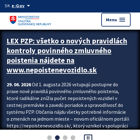
Preskocit na hlavný obsah
arrow_drop_down
SK
e-Gov
menu
Menu
Zastavit automatický posun upútavok
LEX PZP: všetko o nových pravidlách
kontroly povinného zmluvného
poistenia nájdete na
www.nepoistenevozidlo.sk
29. 06. 2026
Od 1. augusta 2026 vstupujú postupne do
praxe nové pravidlá povinného zmluvného poistenia,
ktoré radikálne znížia počet nepoistených vozidiel v
cestnej premávke a zavedú poriadok a spravodlivosť do
systému PZP. Občania nájdu všetky potrebné informácie
o zmenách na jednom mieste – novom oficiálnom portáli
https://nepoistenevozidlo.sk/, ktorý vznikol v spolupráci
Slovenskej kancelárie poisťovateľov (SKP), Slovenskej
pause_presentation
asociácie poisťovní (SLASPO) a Ministerstva vnútra SR.