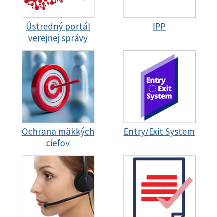
Ústredný portál
IPP
verejnej správy
Ochrana mäkkých
Entry/Exit System
cieľov