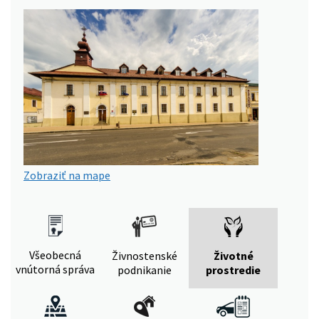
Zobraziť na mape
Všeobecná
Živnostenské
Životné
vnútorná správa
podnikanie
prostredie