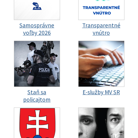
Samosprávne
Transparentné
voľby 2026
vnútro
Staň sa
E-služby MV SR
policajtom