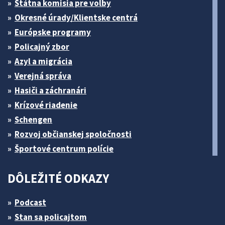
Štátna komisia pre volby
Okresné úrady/Klientske centrá
Európske programy
Policajný zbor
Azyl a migrácia
Verejná správa
Hasiči a záchranári
Krízové riadenie
Schengen
Rozvoj občianskej spoločnosti
Športové centrum polície
DÔLEŽITÉ ODKAZY
Podcast
Stan sa policajtom