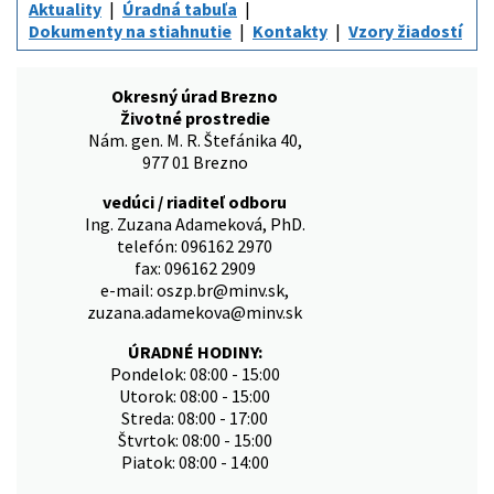
Aktuality
Úradná tabuľa
Dokumenty na stiahnutie
Kontakty
Vzory žiadostí
Okresný úrad Brezno
Životné prostredie
Nám. gen. M. R. Štefánika 40,
977 01 Brezno
vedúci / riaditeľ odboru
Ing. Zuzana Adameková, PhD.
telefón: 096162 2970
fax: 096162 2909
e-mail: oszp.br@minv.sk,
zuzana.adamekova@minv.sk
ÚRADNÉ HODINY:
Pondelok: 08:00 - 15:00
Utorok: 08:00 - 15:00
Streda: 08:00 - 17:00
Štvrtok: 08:00 - 15:00
Piatok: 08:00 - 14:00