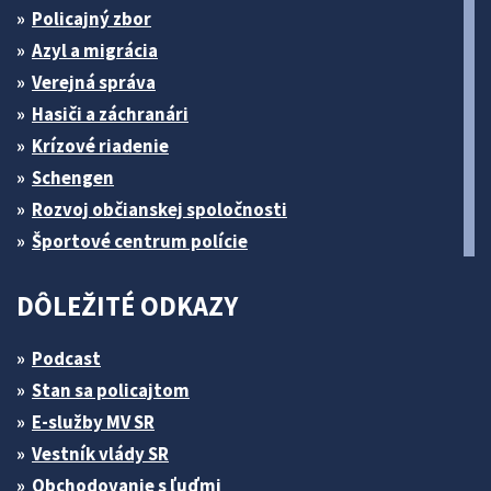
Policajný zbor
Azyl a migrácia
Verejná správa
Hasiči a záchranári
Krízové riadenie
Schengen
Rozvoj občianskej spoločnosti
Športové centrum polície
DÔLEŽITÉ ODKAZY
Podcast
Stan sa policajtom
E-služby MV SR
Vestník vlády SR
Obchodovanie s ľuďmi