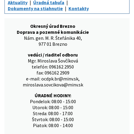
Aktuality
Úradná tabuľa
Dokumenty na stiahnutie
Kontakty
Okresný úrad Brezno
Doprava a pozemné komunikácie
Nám. gen. M. R. Štefánika 40,
977 01 Brezno
vedúci / riaditeľ odboru
Mgr. Miroslava Šovčíková
telefón: 096162 2950
fax: 096162 2909
e-mail: ocdpk.br@minv.sk,
miroslava.sovcikova@minv.sk
ÚRADNÉ HODINY:
Pondelok: 08:00 - 15:00
Utorok: 08:00 - 15:00
Streda: 08:00 - 17:00
Štvrtok: 08:00 - 15:00
Piatok: 08:00 - 14:00