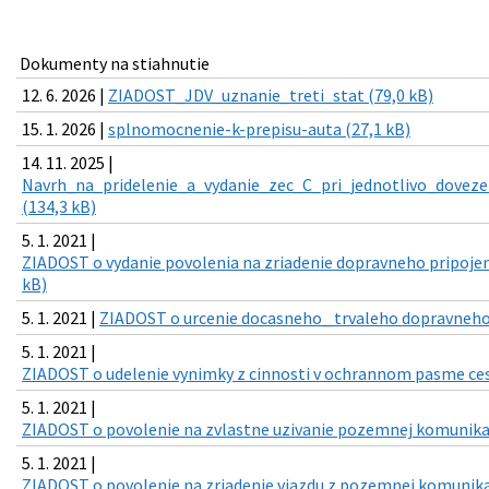
Dokumenty na stiahnutie
12. 6. 2026 |
ZIADOST_JDV_uznanie_treti_stat (79,0 kB)
15. 1. 2026 |
splnomocnenie-k-prepisu-auta (27,1 kB)
14. 11. 2025 |
Navrh_na_pridelenie_a_vydanie_zec_C_pri_jednotlivo_doveze
(134,3 kB)
5. 1. 2021 |
ZIADOST o vydanie povolenia na zriadenie dopravneho pripojeni
kB)
5. 1. 2021 |
ZIADOST o urcenie docasneho_ trvaleho dopravneho 
5. 1. 2021 |
ZIADOST o udelenie vynimky z cinnosti v ochrannom pasme cesty I
5. 1. 2021 |
ZIADOST o povolenie na zvlastne uzivanie pozemnej komunikac
5. 1. 2021 |
ZIADOST o povolenie na zriadenie vjazdu z pozemnej komunikaci