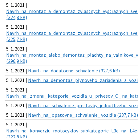
5. 1. 2021 |
Navrh_na_montaz_a_demontaz_zvlastnych_vystraznych_sveti
(324,8 kB)
5. 1. 2021 |
Navrh_na_montaz_a_demontaz_zvlastnych_vystraznych_svet
(325,7 kB)
5. 1. 2021 |
Navrh_na_montaz_alebo_demontaz_plachty_na_valnikove_vo
(296,9 kB)
5. 1. 2021 |
Navrh_na_dodatocne_schvalenie (327,6 kB)
5. 1. 2021 |
Navrh_na_demontaz_plynoveho_zariadenia_z_vozidl
5. 1. 2021 |
Navrh_na_ zmenu_ kategorie_ vozidla_u_ privesov_O_ na_kate
5. 1. 2021 |
Navrh_na_ schvalenie_prestavby_jednotliveho_vozid
5. 1. 2021 |
Navrh_na_ opatovne_ schvalenie_ vozidla (237,7 kB)
5. 1. 2021 |
Navrh_na_ konverziu_motocyklov_subkategorie_L3e_na_ L4e-
(322,8 kB)