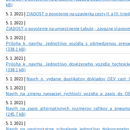
kB)
5. 1. 2021 |
ZIADOST o povolenie na uzavierku cesty II. a III. tried
5. 1. 2021 |
ZIADOST o povolenie na umiestnenie tabule - zavazne stanovis
5. 1. 2021 |
Priloha_k_ navrhu_ Jednotlivo_vozidla_s_obmedzenou_prevad
(338,1 kB)
5. 1. 2021 |
Priloha_k_ navrhu_ Jednotlivo_dovezeneho_vozidla_technicke
(338,1 kB)
5. 1. 2021 |
Navrh_o_ vydanie_duplikatov_dokladov_OEV_cast_I
5. 1. 2021 |
Navrh_na_zmenu_najvacsej_rychlosti_vozidla_a_zapis_do_OEV
5. 1. 2021 |
Navrh_na_zapis_alternativnych_rozmerov_rafikov_a_pneuma
(245,7 kB)
5. 1. 2021 |
Navrh_na_vnutrostatne_schvalenie_jednotlivo_dokonceneho_vo