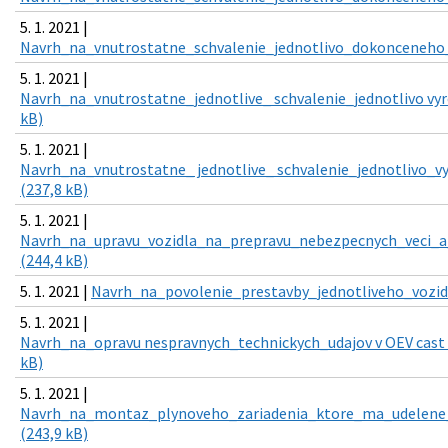
5. 1. 2021 |
Navrh_na_vnutrostatne_schvalenie_jednotlivo_dokonceneho_v
5. 1. 2021 |
Navrh_na_vnutrostatne_jednotlive_ schvalenie_jednotlivo vyr
kB)
5. 1. 2021 |
Navrh_na_vnutrostatne_ jednotlive_ schvalenie_jednotlivo_v
(237,8 kB)
5. 1. 2021 |
Navrh_na_upravu_vozidla_na_prepravu_nebezpecnych_veci_a
(244,4 kB)
5. 1. 2021 |
Navrh_na_povolenie_prestavby_jednotliveho_vozidl
5. 1. 2021 |
Navrh_na_opravu nespravnych_technickych_udajov v OEV cast II
kB)
5. 1. 2021 |
Navrh_na_montaz_plynoveho_zariadenia_ktore_ma_udelene_t
(243,9 kB)