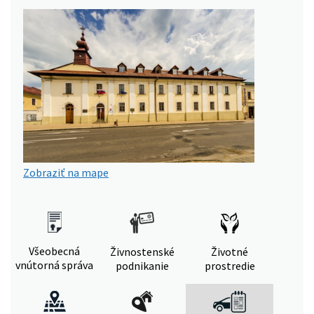
Zobraziť na mape
Všeobecná
Živnostenské
Životné
vnútorná správa
podnikanie
prostredie