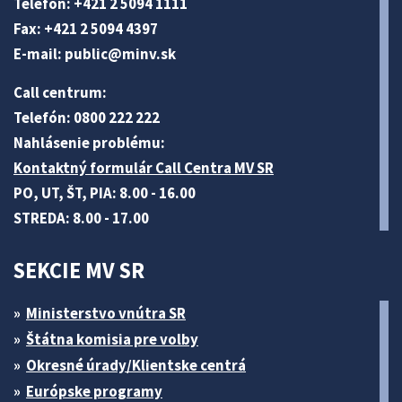
Telefón: +421 2 5094 1111
Fax: +421 2 5094 4397
E-mail:
public@minv
.sk
Call centrum:
Telefón: 0800 222 222
Nahlásenie problému:
Kontaktný formulár Call Centra MV SR
PO, UT, ŠT, PIA: 8.00 - 16.00
STREDA: 8.00 - 17.00
SEKCIE MV SR
Ministerstvo vnútra SR
Štátna komisia pre volby
Okresné úrady/Klientske centrá
Európske programy