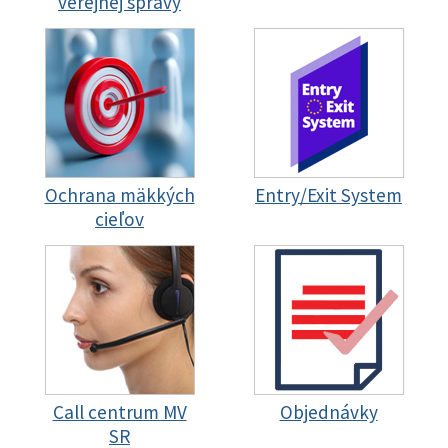
verejnej správy
Ochrana mäkkých
Entry/Exit System
cieľov
Call centrum MV
Objednávky
SR