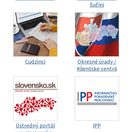
ľuďmi
Cudzinci
Okresné úrady /
Klientske centrá
Ústredný portál
IPP