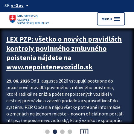
Preskocit na hlavný obsah
arrow_drop_down
SK
e-Gov
menu
Menu
Zastavit automatický posun upútavok
LEX PZP: všetko o nových pravidlách
kontroly povinného zmluvného
poistenia nájdete na
www.nepoistenevozidlo.sk
29. 06. 2026
Od 1. augusta 2026 vstupujú postupne do
praxe nové pravidlá povinného zmluvného poistenia,
ktoré radikálne znížia počet nepoistených vozidiel v
cestnej premávke a zavedú poriadok a spravodlivosť do
systému PZP. Občania nájdu všetky potrebné informácie
o zmenách na jednom mieste – novom oficiálnom portáli
https://nepoistenevozidlo.sk/, ktorý vznikol v spolupráci
Slovenskej kancelárie poisťovateľov (SKP), Slovenskej
pause_presentation
asociácie poisťovní (SLASPO) a Ministerstva vnútra SR.