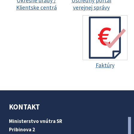
Okresné úrady /
Ústredný portál
Klientske centrá
verejnej správy
Faktúry
KONTAKT
Ministerstvo vnútra SR
Pribinova 2