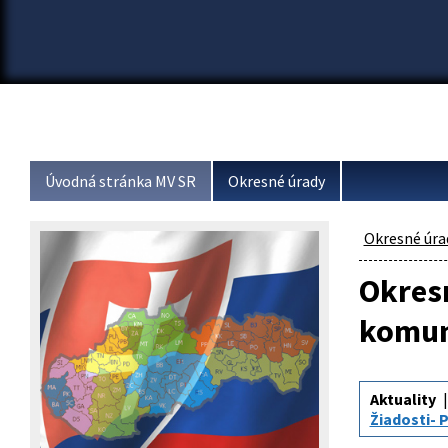
Úvodná stránka MV SR
Okresné úrady
Okresné úra
Okresn
komun
Aktuality
Žiadosti-