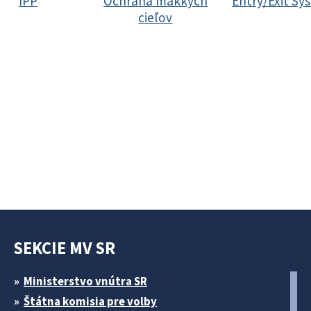
IPP
Ochrana mäkkých
Entry/Exit Sy
cieľov
SEKCIE MV SR
Ministerstvo vnútra SR
Štátna komisia pre volby