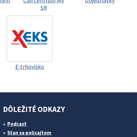
stem
Call centrum MV
Objednávky
SR
E-trhovisko
DÔLEŽITÉ ODKAZY
Podcast
Stan sa policajtom