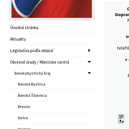
Dopra
Úvodná stránka
v
Aktuality
telef
Legislatíva podľa oblastí
e
Okresné úrady / Klientske centrá
Banskobystrický kraj
Banská Bystrica
Banská Štiavnica
Brezno
Detva
Krupina