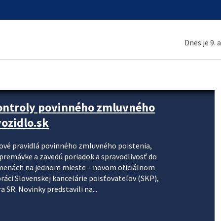
Dnes je 9. 
kontroly povinného zmluvného
ozidlo.sk
nové pravidlá povinného zmluvného poistenia,
j premávke a zavedú poriadok a spravodlivosť do
zmenách na jednom mieste – novom oficiálnom
práci Slovenskej kancelárie poisťovateľov (SKP),
 SR. Novinky predstavili na...