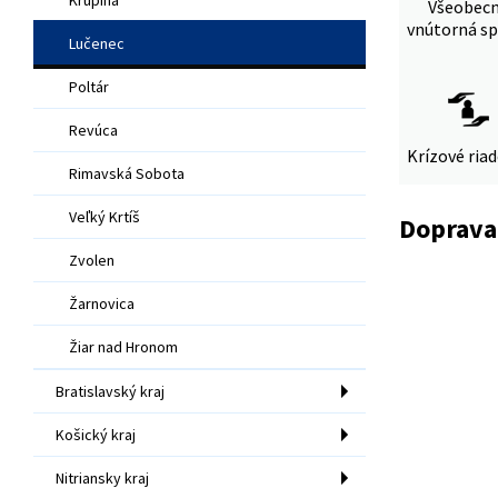
Všeobec
vnútorná sp
Lučenec
Poltár
Revúca
Krízové ria
Rimavská Sobota
Veľký Krtíš
Doprava
Zvolen
Žarnovica
Žiar nad Hronom
Bratislavský kraj
Košický kraj
Nitriansky kraj