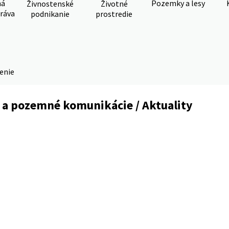
ná
Pozemky a lesy
Živnostenské
Životné
ráva
podnikanie
prostredie
denie
 a pozemné komunikácie / Aktuality