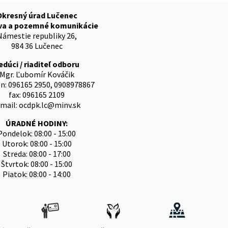
Okresný úrad Lučenec
va a pozemné komunikácie
Námestie republiky 26,
984 36 Lučenec
edúci / riaditeľ odboru
Mgr. Ľubomír Kováčik
ón: 096165 2950, 0908978867
fax: 096165 2109
-mail: ocdpk.lc@minv.sk
ÚRADNÉ HODINY:
Pondelok: 08:00 - 15:00
Utorok: 08:00 - 15:00
Streda: 08:00 - 17:00
Štvrtok: 08:00 - 15:00
Piatok: 08:00 - 14:00