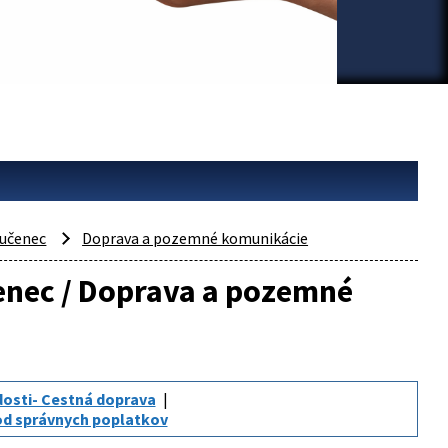
učenec
Doprava a pozemné komunikácie
čenec / Doprava a pozemné
dosti- Cestná doprava
od správnych poplatkov