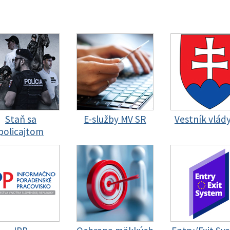
Staň sa
E-služby MV SR
Vestník vlád
policajtom