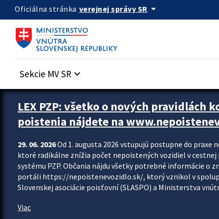
Preskocit na hlavný obsah
arrow_drop_down
verejnej správy SR
Oficiálna stránka
Sekcie MV SR
keyboard_arrow_down
Zastavit automatický posun upútavok
LEX PZP: všetko o nových pravidlách 
poistenia nájdete na www.nepoistenev
29. 06. 2026
Od 1. augusta 2026 vstupujú postupne do praxe 
ktoré radikálne znížia počet nepoistených vozidiel v cestne
systému PZP. Občania nájdu všetky potrebné informácie o 
portáli https://nepoistenevozidlo.sk/, ktorý vznikol v spolu
Slovenskej asociácie poisťovní (SLASPO) a Ministerstva vnútra
Viac