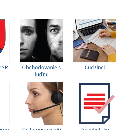
y SR
Obchodovanie s
Cudzinci
ľuďmi