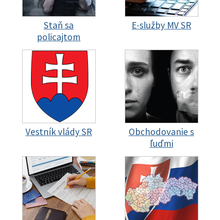
Staň sa
E-služby MV SR
policajtom
Vestník vlády SR
Obchodovanie s
ľuďmi