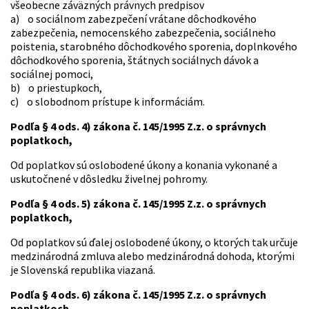
všeobecne záväzných právnych predpisov
a) o sociálnom zabezpečení vrátane dôchodkového
zabezpečenia, nemocenského zabezpečenia, sociálneho
poistenia, starobného dôchodkového sporenia, doplnkového
dôchodkového sporenia, štátnych sociálnych dávok a
sociálnej pomoci,
b) o priestupkoch,
c) o slobodnom prístupe k informáciám.
Podľa § 4 ods. 4) zákona č. 145/1995 Z.z. o správnych
poplatkoch,
Od poplatkov sú oslobodené úkony a konania vykonané a
uskutočnené v dôsledku živelnej pohromy.
Podľa § 4 ods. 5) zákona č. 145/1995 Z.z. o správnych
poplatkoch,
Od poplatkov sú ďalej oslobodené úkony, o ktorých tak určuje
medzinárodná zmluva alebo medzinárodná dohoda, ktorými
je Slovenská republika viazaná.
Podľa § 4 ods. 6) zákona č. 145/1995 Z.z. o správnych
poplatkoch,