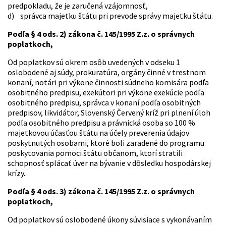
predpokladu, že je zaručená vzájomnosť,
d) správca majetku štátu pri prevode správy majetku štátu.
Podľa § 4 ods. 2) zákona č. 145/1995 Z.z. o správnych
poplatkoch,
Od poplatkov sú okrem osôb uvedených v odseku 1
oslobodené aj súdy, prokuratúra, orgány činné v trestnom
konaní, notári pri výkone činnosti súdneho komisára podľa
osobitného predpisu, exekútori pri výkone exekúcie podľa
osobitného predpisu, správca v konaní podľa osobitných
predpisov, likvidátor, Slovenský Červený kríž pri plnení úloh
podľa osobitného predpisu a právnická osoba so 100 %
majetkovou účasťou štátu na účely preverenia údajov
poskytnutých osobami, ktoré boli zaradené do programu
poskytovania pomoci štátu občanom, ktorí stratili
schopnosť splácať úver na bývanie v dôsledku hospodárskej
krízy.
Podľa § 4 ods. 3) zákona č. 145/1995 Z.z. o správnych
poplatkoch,
Od poplatkov sú oslobodené úkony súvisiace s vykonávaním