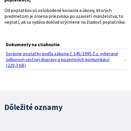
Od poplatkov sú oslobodené konania a úkony, ktorých
predmetom je zmena priezviska po uzavretí manželstva; to
neplatí, ak sa vydáva doklad urýchlene na žiadosť poplatníka.
Dokumenty na stiahnutie
Správne poplatky podľa zákona č. 145/1995 Z.z. vyberané
odborom cestnej dopravy a pozemných komunikácií
(229,3 kB)
Dôležité oznamy