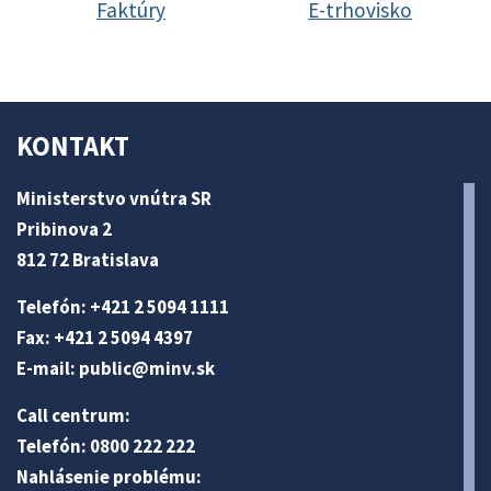
Faktúry
E-trhovisko
KONTAKT
Ministerstvo vnútra SR
Pribinova 2
812 72 Bratislava
Telefón: +421 2 5094 1111
Fax: +421 2 5094 4397
E-mail:
public@minv
.sk
Call centrum:
Telefón: 0800 222 222
Nahlásenie problému: