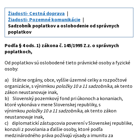
Žiadosti- Cestná doprava
Žiadosti- Pozemné komunikácie
Sadzobník poplatkov a oslobodenie od správnych
poplatkov
Podľa § 4 ods. 1) zákona č. 145/1995 Z.z. o správnych
poplatkoch,
Od poplatkov sú oslobodené tieto právnické osoby a fyzické
osoby:
a) štátne orgány, obce, vyššie územné celky a rozpočtové
organizácie, s výnimkou
položky 10 a 11 sadzobníka
, ak tento
zákon neustanovuje inak,
b) Slovenský pozemkový fond pri úkonoch a konaniach,
ktoré vykonáva v mene Slovenskej republiky, s
výnimkou
položky 10 a 11 sadzobníka
, ak tento zákon
neustanovuje inak,
c) diplomatickí zástupcovia poverení v Slovenskej republike,
konzuli z povolania a ďalšie osoby, ktoré podľa
medzinárodného práva požívajú výsady a imunitu za