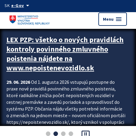
Preskocit na hlavný obsah
arrow_drop_down
SK
e-Gov
menu
Menu
Zastavit automatický posun upútavok
LEX PZP: všetko o nových pravidlách
kontroly povinného zmluvného
poistenia nájdete na
www.nepoistenevozidlo.sk
29. 06. 2026
Od 1. augusta 2026 vstupujú postupne do
praxe nové pravidlá povinného zmluvného poistenia,
ktoré radikálne znížia počet nepoistených vozidiel v
cestnej premávke a zavedú poriadok a spravodlivosť do
systému PZP. Občania nájdu všetky potrebné informácie
o zmenách na jednom mieste – novom oficiálnom portáli
https://nepoistenevozidlo.sk/, ktorý vznikol v spolupráci
Slovenskej kancelárie poisťovateľov (SKP), Slovenskej
pause_presentation
asociácie poisťovní (SLASPO) a Ministerstva vnútra SR.