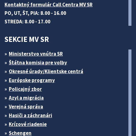
Kontaktný formulár Call Centra MV SR
PO, UT, ŠT, PIA: 8.00 - 16.00
STREDA: 8.00 - 17.00
SEKCIE MV SR
Ministerstvo vnútra SR
Štátna komisia pre volby
Okresné úrady/Klientske centrá
Európske programy
Policajný zbor
Azyl a migrácia
Verejná správa
Hasiči a záchranári
Krízové riadenie
Schengen