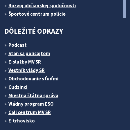
Rozvoj občianskej spoločnosti
Športové centrum polície
DÔLEŽITÉ ODKAZY
Podcast
Stan sa policajtom
E-služby MV SR
Vestník vlády SR
Obchodovanie s ľuďmi
Cudzinci
Miestna štátna správa
Vládny program ESO
Call centrum MV SR
E-trhovisko