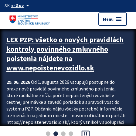
Preskocit na hlavný obsah
arrow_drop_down
SK
e-Gov
menu
Menu
Zastavit automatický posun upútavok
LEX PZP: všetko o nových pravidlách
kontroly povinného zmluvného
poistenia nájdete na
www.nepoistenevozidlo.sk
29. 06. 2026
Od 1. augusta 2026 vstupujú postupne do
praxe nové pravidlá povinného zmluvného poistenia,
ktoré radikálne znížia počet nepoistených vozidiel v
cestnej premávke a zavedú poriadok a spravodlivosť do
systému PZP. Občania nájdu všetky potrebné informácie
o zmenách na jednom mieste – novom oficiálnom portáli
https://nepoistenevozidlo.sk/, ktorý vznikol v spolupráci
Slovenskej kancelárie poisťovateľov (SKP), Slovenskej
pause_presentation
asociácie poisťovní (SLASPO) a Ministerstva vnútra SR.