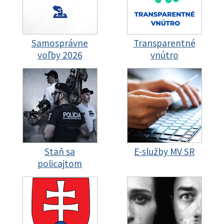
Samosprávne
Transparentné
voľby 2026
vnútro
Staň sa
E-služby MV SR
policajtom