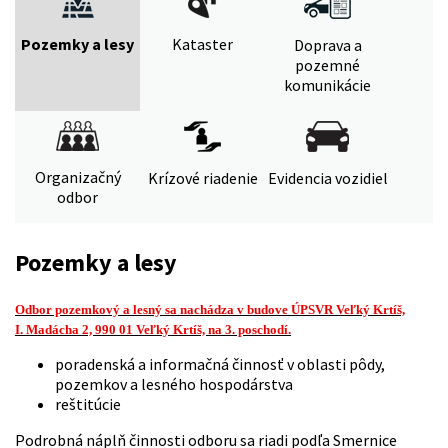
Pozemky a lesy
Kataster
Doprava a
pozemné
komunikácie
Organizačný
Krízové riadenie
Evidencia vozidiel
odbor
Pozemky a lesy
Odbor pozemkový a lesný sa nachádza v budove ÚPSVR Veľký Krtíš,
I. Madácha 2, 990 01 Veľký Krtíš, na 3. poschodí.
poradenská a informačná činnosť v oblasti pôdy,
pozemkov a lesného hospodárstva
reštitúcie
Podrobná náplň činnosti odboru sa riadi podľa Smernice