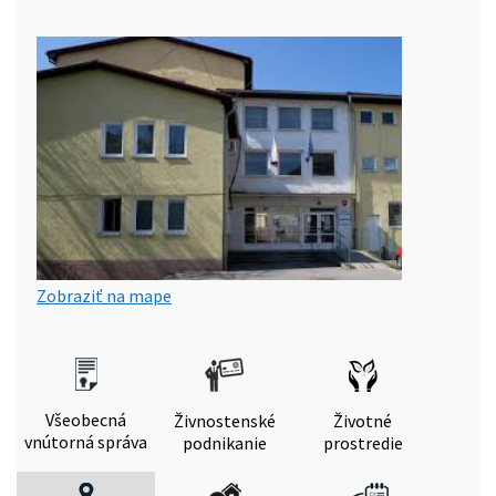
Zobraziť na mape
Všeobecná
Živnostenské
Životné
vnútorná správa
podnikanie
prostredie