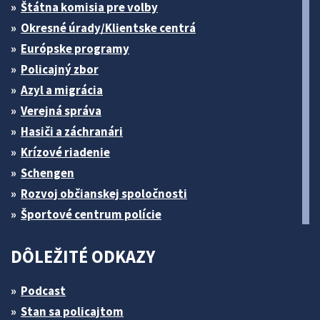
Štátna komisia pre volby
Okresné úrady/Klientske centrá
Európske programy
Policajný zbor
Azyl a migrácia
Verejná správa
Hasiči a záchranári
Krízové riadenie
Schengen
Rozvoj občianskej spoločnosti
Športové centrum polície
DÔLEŽITÉ ODKAZY
Podcast
Stan sa policajtom