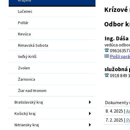
Krízové 
Lučenec
Odbor k
Poltár
Revúca
Ing. Dáša
vedúca odbo
Rimavská Sobota
096163577
Pošli sprá
Veľký Krtíš
Zvolen
služobná
0918 849 
Žarnovica
Žiar nad Hronom
Bratislavský kraj
Dokumenty n
8. 4. 2025 |
A
Košický kraj
7. 2. 2025 |
P
Nitriansky kraj