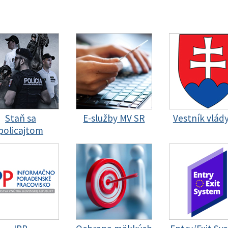
Staň sa
E-služby MV SR
Vestník vlád
policajtom