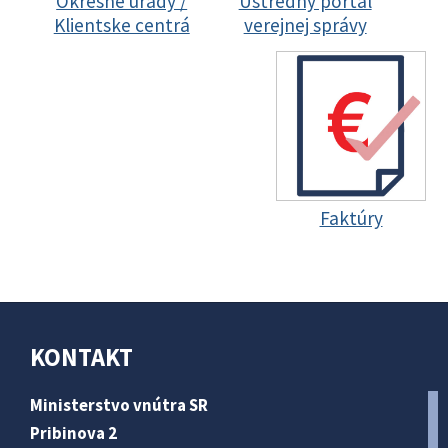
Okresné úrady /
Ústredný portál
Klientske centrá
verejnej správy
Faktúry
KONTAKT
Ministerstvo vnútra SR
Pribinova 2