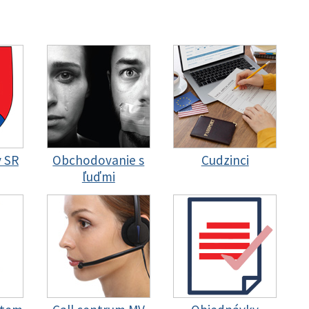
y SR
Obchodovanie s
Cudzinci
ľuďmi