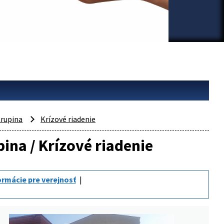
rupina
Krízové riadenie
pina / Krízové riadenie
ormácie pre verejnosť