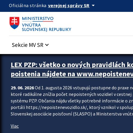
Preskocit na hlavný obsah
arrow_drop_down
verejnej správy SR
Oficiálna stránka
Sekcie MV SR
keyboard_arrow_down
Zastavit automatický posun upútavok
LEX PZP: všetko o nových pravidlách 
poistenia nájdete na www.nepoistenev
29. 06. 2026
Od 1. augusta 2026 vstupujú postupne do praxe 
ktoré radikálne znížia počet nepoistených vozidiel v cestne
systému PZP. Občania nájdu všetky potrebné informácie o 
portáli https://nepoistenevozidlo.sk/, ktorý vznikol v spolu
Slovenskej asociácie poisťovní (SLASPO) a Ministerstva vnútra
Viac