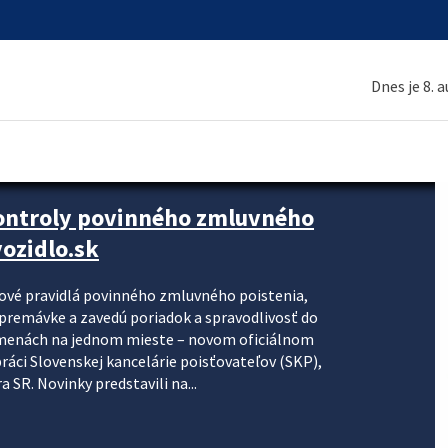
Dnes je 8. 
kontroly povinného zmluvného
ozidlo.sk
nové pravidlá povinného zmluvného poistenia,
j premávke a zavedú poriadok a spravodlivosť do
zmenách na jednom mieste – novom oficiálnom
práci Slovenskej kancelárie poisťovateľov (SKP),
 SR. Novinky predstavili na...