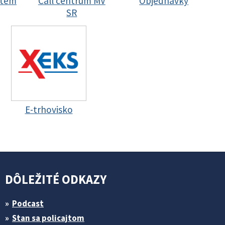
stem
Call centrum MV
Objednávky
SR
E-trhovisko
DÔLEŽITÉ ODKAZY
Podcast
Stan sa policajtom