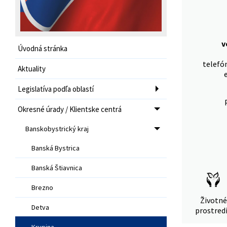
v
Úvodná stránka
telefón
Aktuality
Legislatíva podľa oblastí
Okresné úrady / Klientske centrá
Banskobystrický kraj
Banská Bystrica
Banská Štiavnica
Brezno
Životné
Detva
prostred
Krupina