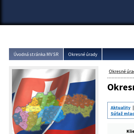
Úvodná stránka MV SR
Okresné úrady
Okresné úra
Okresn
Aktuality
Súťaž mlad
Kli