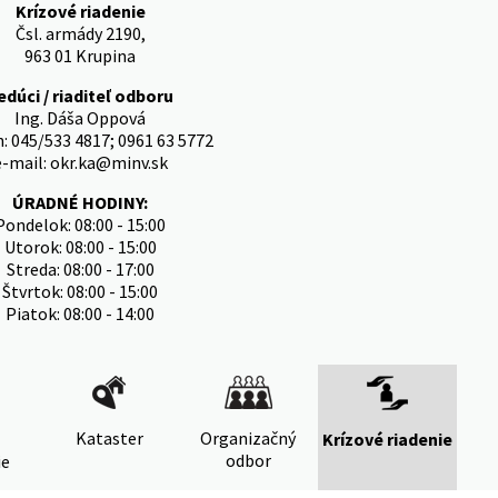
Krízové riadenie
Čsl. armády 2190,
963 01 Krupina
edúci / riaditeľ odboru
Ing. Dáša Oppová
: 045/533 4817; 0961 63 5772
e-mail: okr.ka@minv.sk
ÚRADNÉ HODINY:
Pondelok: 08:00 - 15:00
Utorok: 08:00 - 15:00
Streda: 08:00 - 17:00
Štvrtok: 08:00 - 15:00
Piatok: 08:00 - 14:00
Kataster
Organizačný
Krízové riadenie
odbor
ie