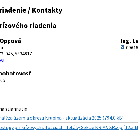
riadenie / Kontakty
rízového riadenia
 Oppová
Ing. 
ru
09616
2, 045/5334817
vu
 pohotovosť
365
a stiahnutie
nalýza územia okresu Krupina - aktualizácia 2025 (794,0 kB)
ostupy pri krízovych situaciach _letáky Sekcie KR MV SR.zip (12,5 