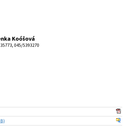
Lenka Koóšová
35773, 045/5393270
MB)