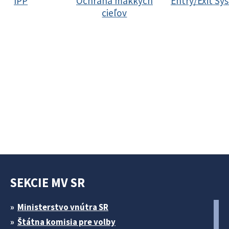
IPP
Ochrana mäkkých
Entry/Exit Sy
cieľov
SEKCIE MV SR
Ministerstvo vnútra SR
Štátna komisia pre volby