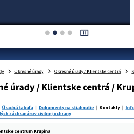
pause_presentation
dy
Okresné úrady
Okresné úrady / Klientske centrá
K
é úrady / Klientske centrá / Kru
Úradná tabuľa
Dokumenty na stiahnutie
Kontakty
Inf
ých záchranárov civilnej ochrany
entske centrum Krupina