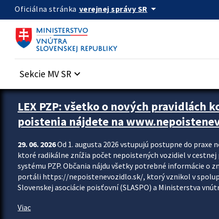
Preskocit na hlavný obsah
arrow_drop_down
verejnej správy SR
Oficiálna stránka
Sekcie MV SR
keyboard_arrow_down
Zastavit automatický posun upútavok
LEX PZP: všetko o nových pravidlách 
poistenia nájdete na www.nepoistenev
29. 06. 2026
Od 1. augusta 2026 vstupujú postupne do praxe 
ktoré radikálne znížia počet nepoistených vozidiel v cestne
systému PZP. Občania nájdu všetky potrebné informácie o 
portáli https://nepoistenevozidlo.sk/, ktorý vznikol v spolu
Slovenskej asociácie poisťovní (SLASPO) a Ministerstva vnútra
Viac