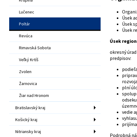
Organiz
Lučenec
Úsek a
Úsek sp
Poltár
Úsek re
Revúca
Úsek region
Rimavská Sobota
okresný úrad
predpisov:
Veľký Krtíš
podieľa
Zvolen
priprav
rozvoja
Žarnovica
plní úl
spolupr
Žiar nad Hronom
odseku 
územno
Bratislavský kraj
vedie a
vyhlasu
Košický kraj
prijíma
Nitriansky kraj
Podrobná nápl