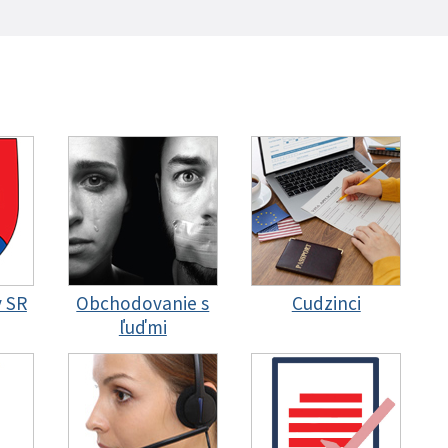
y SR
Obchodovanie s
Cudzinci
ľuďmi