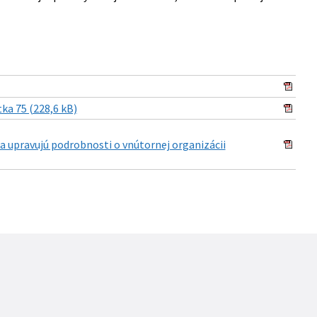
tka 75 (228,6 kB)
a upravujú podrobnosti o vnútornej organizácii