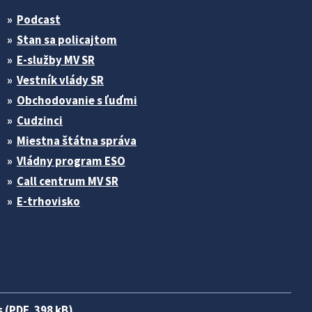
Podcast
Stan sa policajtom
E-služby MV SR
Vestník vlády SR
Obchodovanie s ľuďmi
Cudzinci
Miestna štátna správa
Vládny program ESO
Call centrum MV SR
E-trhovisko
 (PDF, 398 kB)