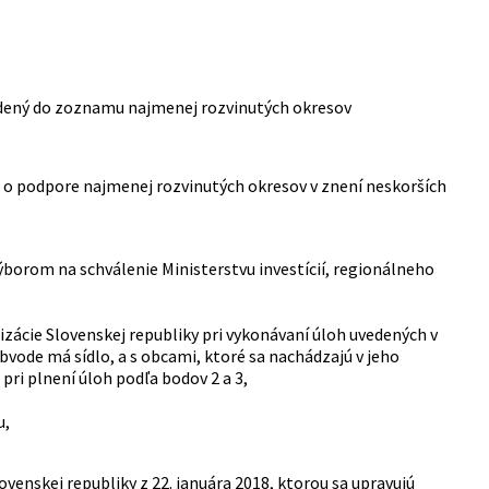
radený do zoznamu najmenej rozvinutých okresov
z. o podpore najmenej rozvinutých okresov v znení neskorších
ýborom na schválenie Ministerstvu investícií, regionálneho
izácie Slovenskej republiky pri vykonávaní úloh uvedených v
vode má sídlo, a s obcami, ktoré sa nachádzajú v jeho
i plnení úloh podľa bodov 2 a 3,
u,
venskej republiky z 22. januára 2018, ktorou sa upravujú