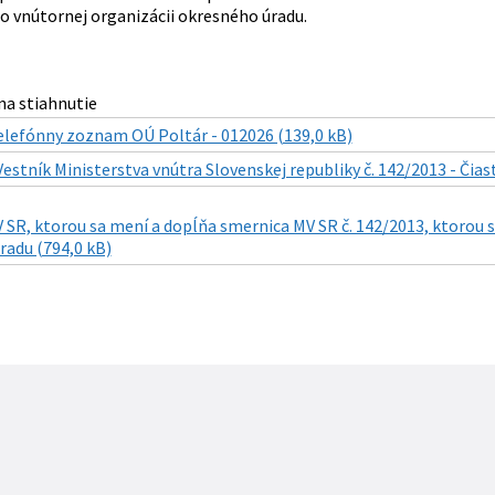
o vnútornej organizácii okresného úradu.
a stiahnutie
elefónny zoznam OÚ Poltár - 012026 (139,0 kB)
Vestník Ministerstva vnútra Slovenskej republiky č. 142/2013 - Čias
SR, ktorou sa mení a dopĺňa smernica MV SR č. 142/2013, ktorou s
radu (794,0 kB)