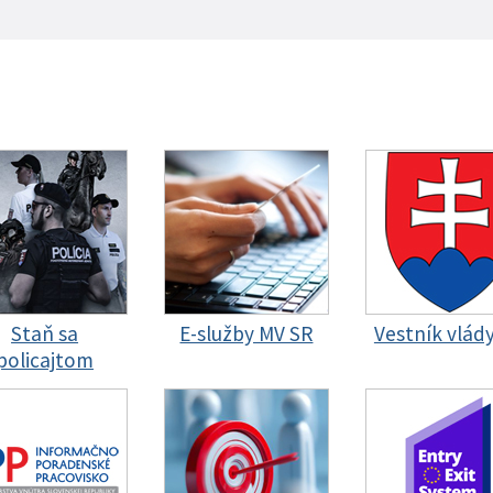
Staň sa
E-služby MV SR
Vestník vlád
policajtom