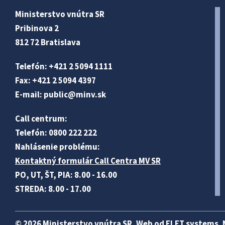
Ministerstvo vnútra SR
Pribinova 2
812 72 Bratislava
Telefón: +421 2 5094 1111
Fax: +421 2 5094 4397
E-mail:
public@minv
.sk
Call centrum:
Telefón: 0800 222 222
Nahlásenie problému:
Kontaktný formulár Call Centra MV SR
PO, UT, ŠT, PIA: 8.00 - 16.00
STREDA: 8.00 - 17.00
© 2026 Ministerstvo vnútra SR. Web od
ELET systems
.