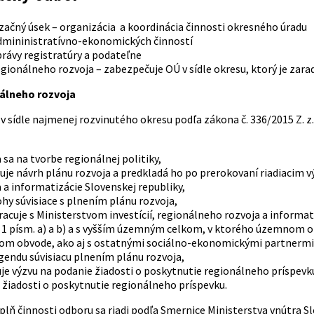
ačný úsek – organizácia a koordinácia činnosti okresného úradu
dmininistratívno-ekonomických činností
rávy registratúry a podateľne
gionálneho rozvoja – zabezpečuje OÚ v sídle okresu, ktorý je za
álneho rozvoja
 v sídle najmenej rozvinutého okresu podľa zákona č. 336/2015 Z. 
 sa na tvorbe regionálnej politiky,
uje návrh plánu rozvoja a predkladá ho po prerokovaní riadiacim v
 a informatizácie Slovenskej republiky,
ohy súvisiace s plnením plánu rozvoja,
acuje s Ministerstvom investícií, regionálneho rozvoja a informat
1 písm. a) a b) a s vyšším územným celkom, v ktorého územnom ob
m obvode, ako aj s ostatnými sociálno-ekonomickými partnermi pr
gendu súvisiacu plnením plánu rozvoja,
je výzvu na podanie žiadosti o poskytnutie regionálneho príspevk
 žiadosti o poskytnutie regionálneho príspevku.
ň činnosti odboru sa riadi podľa Smernice Ministerstva vnútra Slo