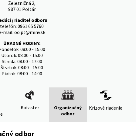
Železničná 2,
987 01 Poltár
edúci / riaditeľ odboru
telefón: 0961 65 5760
e-mail: oo.pt@minv.sk
ÚRADNÉ HODINY:
Pondelok: 08:00 - 15:00
Utorok: 08:00 - 15:00
Streda: 08:00 - 17:00
Štvrtok: 08:00 - 15:00
Piatok: 08:00 - 14:00
Kataster
Organizačný
Krízové riadenie
odbor
ie
ačný odbor