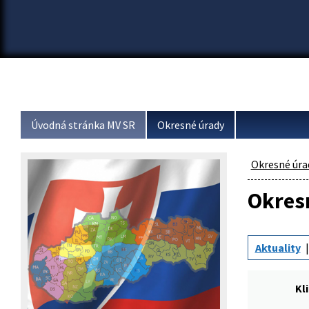
Úvodná stránka MV SR
Okresné úrady
Okresné úra
Okresn
Aktuality
Kl