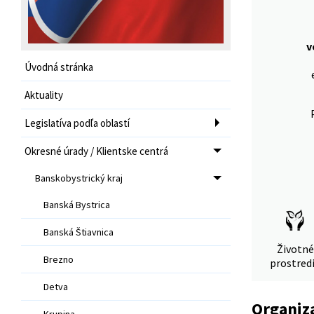
v
Úvodná stránka
Aktuality
Legislatíva podľa oblastí
Okresné úrady / Klientske centrá
Banskobystrický kraj
Banská Bystrica
Banská Štiavnica
Životné
Brezno
prostred
Detva
Organiz
Krupina