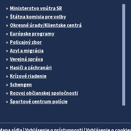
Ministerstvo vnútra SR
Štátna komisia pre volby
Okresné úrady/Klientske centrá
Európske programy
Policajný zbor
Azyl a migrácia
Verejná správa
Hasiči a záchranári
Krízové riadenie
Schengen
Rozvoj občianskej spoločnosti
Športové centrum polície
Mapa sídla
|
Vyhlásenie o prístupnosti
|
Vyhlásenie o cookies