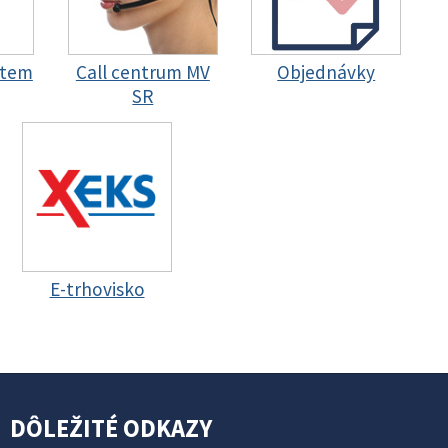
stem
Call centrum MV
Objednávky
SR
E-trhovisko
DÔLEŽITÉ ODKAZY