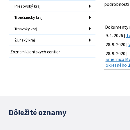
podrobnosti 
Prešovský kraj
Trenčiansky kraj
Dokumenty n
Trnavský kraj
9. 1. 2026 |
T
Žilinský kraj
28. 9. 2020 |
Zoznam klientskych centier
28. 9. 2020 |
Smernica MV 
okresného ú
Dôležité oznamy