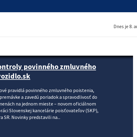
Dnes je 8. 
kontroly povinného zmluvného
ozidlo.sk
nové pravidlá povinného zmluvného poistenia,
j premávke a zavedú poriadok a spravodlivosť do
zmenách na jednom mieste – novom oficiálnom
práci Slovenskej kancelárie poisťovateľov (SKP),
 SR. Novinky predstavili na...