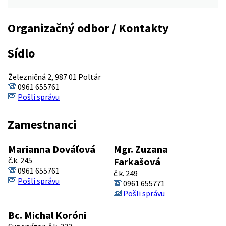
Organizačný odbor / Kontakty
Sídlo
Železničná 2, 987 01 Poltár
0961 655761
Pošli správu
Zamestnanci
Marianna Dováľová
Mgr. Zuzana
č.k. 245
Farkašová
0961 655761
č.k. 249
Pošli správu
0961 655771
Pošli správu
Bc. Michal Koróni