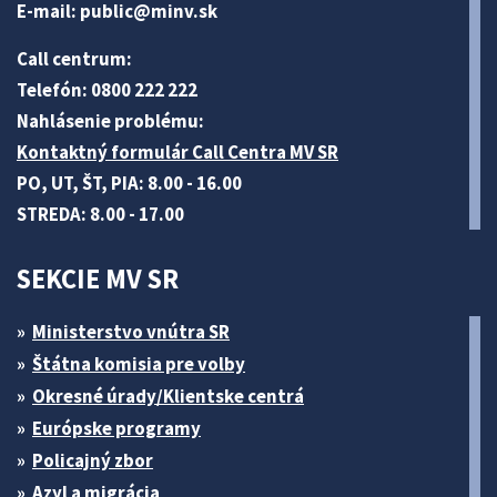
E-mail:
public@minv
.sk
Call centrum:
Telefón: 0800 222 222
Nahlásenie problému:
Kontaktný formulár Call Centra MV SR
PO, UT, ŠT, PIA: 8.00 - 16.00
STREDA: 8.00 - 17.00
SEKCIE MV SR
Ministerstvo vnútra SR
Štátna komisia pre volby
Okresné úrady/Klientske centrá
Európske programy
Policajný zbor
Azyl a migrácia