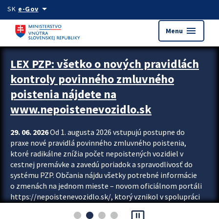
Preskocit na hlavný obsah
arrow_drop_down
SK
e-Gov
menu
Menu
Zastavit automatický posun upútavok
LEX PZP: všetko o nových pravidlách
kontroly povinného zmluvného
poistenia nájdete na
www.nepoistenevozidlo.sk
29. 06. 2026
Od 1. augusta 2026 vstupujú postupne do
praxe nové pravidlá povinného zmluvného poistenia,
ktoré radikálne znížia počet nepoistených vozidiel v
cestnej premávke a zavedú poriadok a spravodlivosť do
systému PZP. Občania nájdu všetky potrebné informácie
o zmenách na jednom mieste – novom oficiálnom portáli
https://nepoistenevozidlo.sk/, ktorý vznikol v spolupráci
Slovenskej kancelárie poisťovateľov (SKP), Slovenskej
pause_presentation
asociácie poisťovní (SLASPO) a Ministerstva vnútra SR.