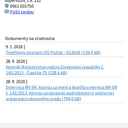
Supervízor, č.k. 232
0961 655750
Pošli správu
Dokumenty na stiahnutie
9. 1. 2026 |
Telefónny zoznam OÚ Poltár - 012026 (139,0 kB)
28. 9. 2020 |
Vestník Ministerstva vnútra Slovenskej republiky č.
142/2013 - Čiastka 75 (228,6 kB)
28. 9. 2020 |
Smernica MV SR, ktorou sa mení a dopĺňa smernica MV SR
č. 142/2013, ktorou sa upravujú podrobnosti o vnútornej
organizácii okresného úradu (794,0 kB)