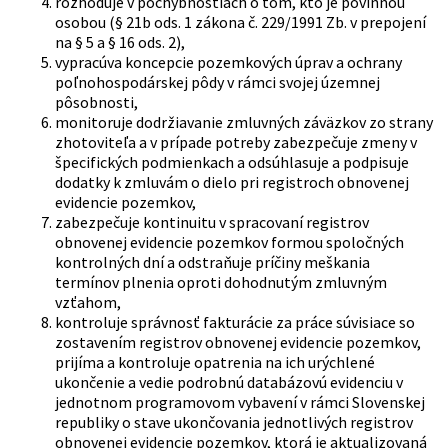
rozhoduje v pochybnostiach o tom, kto je povinnou
osobou (§ 21b ods. 1 zákona č. 229/1991 Zb. v prepojení
na § 5 a § 16 ods. 2),
vypracúva koncepcie pozemkových úprav a ochrany
poľnohospodárskej pôdy v rámci svojej územnej
pôsobnosti,
monitoruje dodržiavanie zmluvných záväzkov zo strany
zhotoviteľa a v prípade potreby zabezpečuje zmeny v
špecifických podmienkach a odsúhlasuje a podpisuje
dodatky k zmluvám o dielo pri registroch obnovenej
evidencie pozemkov,
zabezpečuje kontinuitu v spracovaní registrov
obnovenej evidencie pozemkov formou spoločných
kontrolných dní a odstraňuje príčiny meškania
termínov plnenia oproti dohodnutým zmluvným
vzťahom,
kontroluje správnosť fakturácie za práce súvisiace so
zostavením registrov obnovenej evidencie pozemkov,
prijíma a kontroluje opatrenia na ich urýchlené
ukončenie a vedie podrobnú databázovú evidenciu v
jednotnom programovom vybavení v rámci Slovenskej
republiky o stave ukončovania jednotlivých registrov
obnovenej evidencie pozemkov, ktorá je aktualizovaná