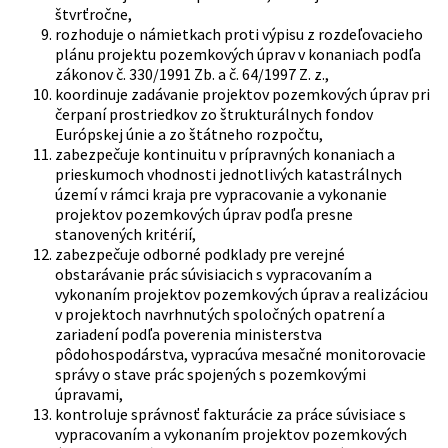
štvrťročne,
rozhoduje o námietkach proti výpisu z rozdeľovacieho
plánu projektu pozemkových úprav v konaniach podľa
zákonov č. 330/1991 Zb. a č. 64/1997 Z. z.,
koordinuje zadávanie projektov pozemkových úprav pri
čerpaní prostriedkov zo štrukturálnych fondov
Európskej únie a zo štátneho rozpočtu,
zabezpečuje kontinuitu v prípravných konaniach a
prieskumoch vhodnosti jednotlivých katastrálnych
území v rámci kraja pre vypracovanie a vykonanie
projektov pozemkových úprav podľa presne
stanovených kritérií,
zabezpečuje odborné podklady pre verejné
obstarávanie prác súvisiacich s vypracovaním a
vykonaním projektov pozemkových úprav a realizáciou
v projektoch navrhnutých spoločných opatrení a
zariadení podľa poverenia ministerstva
pôdohospodárstva, vypracúva mesačné monitorovacie
správy o stave prác spojených s pozemkovými
úpravami,
kontroluje správnosť fakturácie za práce súvisiace s
vypracovaním a vykonaním projektov pozemkových