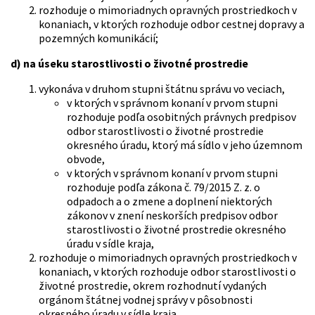
rozhoduje o mimoriadnych opravných prostriedkoch v
konaniach, v ktorých rozhoduje odbor cestnej dopravy a
pozemných komunikácií;
d) na úseku starostlivosti o životné prostredie
vykonáva v druhom stupni štátnu správu vo veciach,
v ktorých v správnom konaní v prvom stupni
rozhoduje podľa osobitných právnych predpisov
odbor starostlivosti o životné prostredie
okresného úradu, ktorý má sídlo v jeho územnom
obvode,
v ktorých v správnom konaní v prvom stupni
rozhoduje podľa zákona č. 79/2015 Z. z. o
odpadoch a o zmene a doplnení niektorých
zákonov v znení neskorších predpisov odbor
starostlivosti o životné prostredie okresného
úradu v sídle kraja,
rozhoduje o mimoriadnych opravných prostriedkoch v
konaniach, v ktorých rozhoduje odbor starostlivosti o
životné prostredie, okrem rozhodnutí vydaných
orgánom štátnej vodnej správy v pôsobnosti
okresného úradu v sídle kraja,