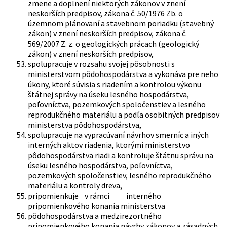
zmene a doplnení niektorých zákonov v znení
neskorších predpisov, zákona č. 50/1976 Zb. o
územnom plánovaní a stavebnom poriadku (stavebný
zákon) v znení neskorších predpisov, zákona č.
569/2007 Z. z. o geologických prácach (geologický
zákon) v znení neskorších predpisov,
spolupracuje v rozsahu svojej pôsobnosti s
ministerstvom pôdohospodárstva a vykonáva pre neho
úkony, ktoré súvisia s riadením a kontrolou výkonu
štátnej správy na úseku lesného hospodárstva,
poľovníctva, pozemkových spoločenstiev a lesného
reprodukčného materiálu a podľa osobitných predpisov
ministerstva pôdohospodárstva,
spolupracuje na vypracúvaní návrhov smerníc a iných
interných aktov riadenia, ktorými ministerstvo
pôdohospodárstva riadi a kontroluje štátnu správu na
úseku lesného hospodárstva, poľovníctva,
pozemkových spoločenstiev, lesného reprodukčného
materiálu a kontroly dreva,
pripomienkuje v rámci interného
pripomienkového konania ministerstva
pôdohospodárstva a medzirezortného
pripomienkového konania návrhy zákonov a zásadných