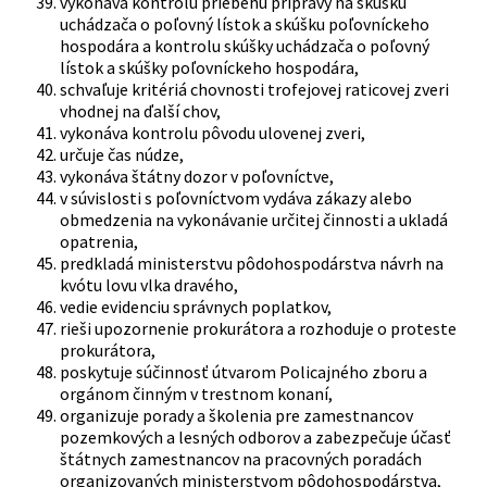
vykonáva kontrolu priebehu prípravy na skúšku
uchádzača o poľovný lístok a skúšku poľovníckeho
hospodára a kontrolu skúšky uchádzača o poľovný
lístok a skúšky poľovníckeho hospodára,
schvaľuje kritériá chovnosti trofejovej raticovej zveri
vhodnej na ďalší chov,
vykonáva kontrolu pôvodu ulovenej zveri,
určuje čas núdze,
vykonáva štátny dozor v poľovníctve,
v súvislosti s poľovníctvom vydáva zákazy alebo
obmedzenia na vykonávanie určitej činnosti a ukladá
opatrenia,
predkladá ministerstvu pôdohospodárstva návrh na
kvótu lovu vlka dravého,
vedie evidenciu správnych poplatkov,
rieši upozornenie prokurátora a rozhoduje o proteste
prokurátora,
poskytuje súčinnosť útvarom Policajného zboru a
orgánom činným v trestnom konaní,
organizuje porady a školenia pre zamestnancov
pozemkových a lesných odborov a zabezpečuje účasť
štátnych zamestnancov na pracovných poradách
organizovaných ministerstvom pôdohospodárstva,