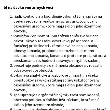
b) na úseku vnútorných vecí
riadi, kontroluje a koordinuje výkon štátnej správy na
úseku všeobecnej vnútornej správy uskutočňovaný
okresnými úradmi, ktoré majú sídlo v jeho územnom
obvode,
vykonáva v druhom stupni štátnu správu vo veciach
priestupkov; v rozsahu odvetvovej pôsobnosti a
funkčnej príslušnosti v rámci odvolacieho konania,
obnovy konania, preskúmania rozhodnutí mimo
odvolacieho konania, konania o proteste prokurátora a
preskúmania rozhodnutí správnych orgánov súdom,
prešetruje podnety a oznámenia občanov a v rozsahu
odvetvovej pôsobnosti,
vykonáva analytické a rozborové činnosti na úseku
priestupkov za výkon štátnej správy uskutočňovaný
okresnými úradmi, ktoré majú sídlo v jeho územnom
obvode,
spolupracuje s orgánmi činnými v trestnom konaní,
obecnou políciou a ďalšími inštitúciami, ktoré majú
sídlo v jeho územnom obvode,
koordinuje a zjednocuje postup okresných úradov, ktoré