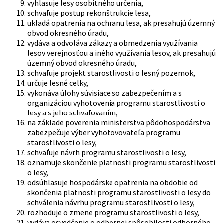
vyhlasuje lesy osobitného určenia,
schvaľuje postup rekonštrukcie lesa,
ukladá opatrenia na ochranu lesa, ak presahujú územný
obvod okresného úradu,
vydáva a odvoláva zákazy a obmedzenia využívania
lesov verejnosťou a iného využívania lesov, ak presahujú
územný obvod okresného úradu,
schvaľuje projekt starostlivosti o lesný pozemok,
určuje lesné celky,
vykonáva úlohy súvisiace so zabezpečením a s
organizáciou vyhotovenia programu starostlivosti o
lesy a s jeho schvaľovaním,
na základe poverenia ministerstva pôdohospodárstva
zabezpečuje výber vyhotovovateľa programu
starostlivosti o lesy,
schvaľuje návrh programu starostlivosti o lesy,
oznamuje skončenie platnosti programu starostlivosti
o lesy,
odsúhlasuje hospodárske opatrenia na obdobie od
skončenia platnosti programu starostlivosti o lesy do
schválenia návrhu programu starostlivosti o lesy,
rozhoduje o zmene programu starostlivosti o lesy,
vydáva osvedčenie o odbornej spôsobilosti odborného