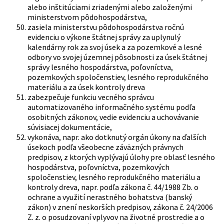
alebo inštitúciami zriadenými alebo založenými
ministerstvom pôdohospodárstva,
zasiela ministerstvu pôdohospodárstva ročnú
evidenciu o výkone štátnej správy za uplynulý
kalendárny rok za svoj úsek a za pozemkové a lesné
odbory vo svojej územnej pôsobnosti za úsek štátnej
správy lesného hospodárstva, poľovníctva,
pozemkových spoločenstiev, lesného reprodukčného
materiálu a za úsek kontroly dreva
zabezpečuje funkciu vecného správcu
automatizovaného informačného systému podľa
osobitných zákonov, vedie evidenciu a uchovávanie
súvisiacej dokumentácie,
vykonáva, napr. ako dotknutý orgán úkony na ďalších
úsekoch podľa všeobecne záväzných právnych
predpisov, z ktorých vyplývajú úlohy pre oblasť lesného
hospodárstva, poľovníctva, pozemkových
spoločenstiev, lesného reprodukčného materiálu a
kontroly dreva, napr. podľa zákona č. 44/1988 Zb. o
ochrane a využití nerastného bohatstva (banský
zákon) v znení neskorších predpisov, zákona č. 24/2006
Z. z. o posudzovaní vplyvov na životné prostredie a o