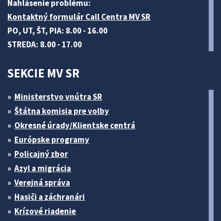
Nahlásenie problému:
Kontaktný formulár Call Centra MV SR
PO, UT, ŠT, PIA: 8.00 - 16.00
STREDA: 8.00 - 17.00
SEKCIE MV SR
Ministerstvo vnútra SR
Štátna komisia pre volby
Okresné úrady/Klientske centrá
Európske programy
Policajný zbor
Azyl a migrácia
Verejná správa
Hasiči a záchranári
Krízové riadenie