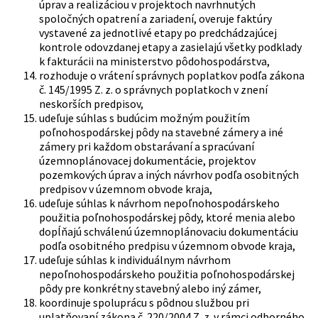
úprav a realizáciou v projektoch navrhnutých
spoločných opatrení a zariadení, overuje faktúry
vystavené za jednotlivé etapy po predchádzajúcej
kontrole odovzdanej etapy a zasielajú všetky podklady
k fakturácii na ministerstvo pôdohospodárstva,
rozhoduje o vrátení správnych poplatkov podľa zákona
č. 145/1995 Z. z. o správnych poplatkoch v znení
neskorších predpisov,
udeľuje súhlas s budúcim možným použitím
poľnohospodárskej pôdy na stavebné zámery a iné
zámery pri každom obstarávaní a spracúvaní
územnoplánovacej dokumentácie, projektov
pozemkových úprav a iných návrhov podľa osobitných
predpisov v územnom obvode kraja,
udeľuje súhlas k návrhom nepoľnohospodárskeho
použitia poľnohospodárskej pôdy, ktoré menia alebo
dopĺňajú schválenú územnoplánovaciu dokumentáciu
podľa osobitného predpisu v územnom obvode kraja,
udeľuje súhlas k individuálnym návrhom
nepoľnohospodárskeho použitia poľnohospodárskej
pôdy pre konkrétny stavebný alebo iný zámer,
koordinuje spoluprácu s pôdnou službou pri
uplatňovaní zákona č. 220/2004 Z. z. v rámci odborného