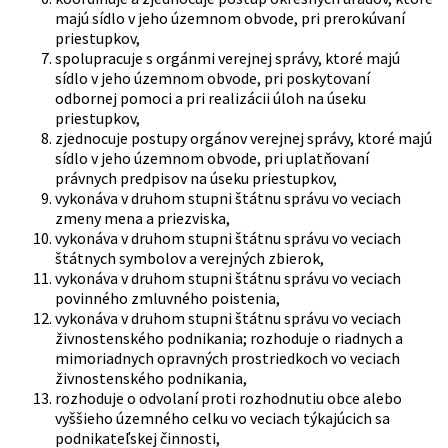
majú sídlo v jeho územnom obvode, pri prerokúvaní
priestupkov,
spolupracuje s orgánmi verejnej správy, ktoré majú
sídlo v jeho územnom obvode, pri poskytovaní
odbornej pomoci a pri realizácii úloh na úseku
priestupkov,
zjednocuje postupy orgánov verejnej správy, ktoré majú
sídlo v jeho územnom obvode, pri uplatňovaní
právnych predpisov na úseku priestupkov,
vykonáva v druhom stupni štátnu správu vo veciach
zmeny mena a priezviska,
vykonáva v druhom stupni štátnu správu vo veciach
štátnych symbolov a verejných zbierok,
vykonáva v druhom stupni štátnu správu vo veciach
povinného zmluvného poistenia,
vykonáva v druhom stupni štátnu správu vo veciach
živnostenského podnikania; rozhoduje o riadnych a
mimoriadnych opravných prostriedkoch vo veciach
živnostenského podnikania,
rozhoduje o odvolaní proti rozhodnutiu obce alebo
vyššieho územného celku vo veciach týkajúcich sa
podnikateľskej činnosti,