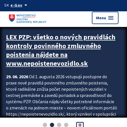
Preskocit na hlavný obsah
arrow_drop_down
SK
e-Gov
menu
Menu
Zastavit automatický posun upútavok
LEX PZP: všetko o nových pravidlách
kontroly povinného zmluvného
poistenia nájdete na
www.nepoistenevozidlo.sk
29. 06. 2026
Od 1. augusta 2026 vstupujú postupne do
praxe nové pravidlá povinného zmluvného poistenia,
ktoré radikálne znížia počet nepoistených vozidiel v
cestnej premávke a zavedú poriadok a spravodlivosť do
systému PZP. Občania nájdu všetky potrebné informácie
o zmenách na jednom mieste – novom oficiálnom portáli
https://nepoistenevozidlo.sk/, ktorý vznikol v spolupráci
Slovenskej kancelárie poisťovateľov (SKP), Slovenskej
pause_presentation
asociácie poisťovní (SLASPO) a Ministerstva vnútra SR.