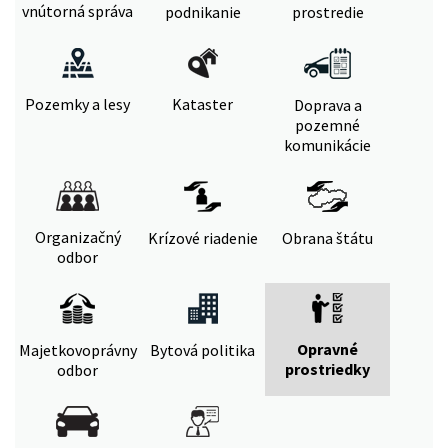
vnútorná správa
podnikanie
prostredie
Pozemky a lesy
Kataster
Doprava a
pozemné
komunikácie
Organizačný
Krízové riadenie
Obrana štátu
odbor
Opravné
Majetkovoprávny
Bytová politika
prostriedky
odbor