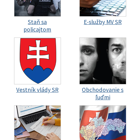
Staň sa
E-služby MV SR
policajtom
Vestník vlády SR
Obchodovanie s
ľuďmi