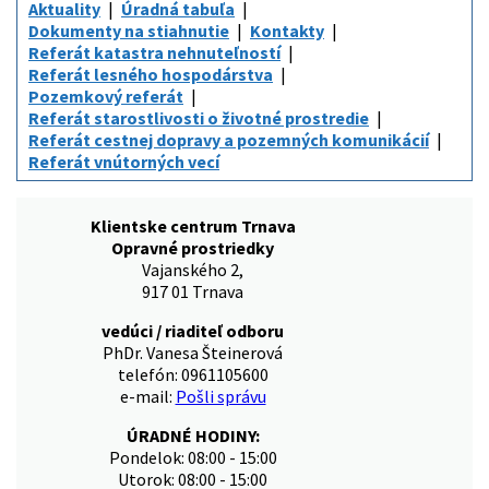
Aktuality
Úradná tabuľa
Dokumenty na stiahnutie
Kontakty
Referát katastra nehnuteľností
Referát lesného hospodárstva
Pozemkový referát
Referát starostlivosti o životné prostredie
Referát cestnej dopravy a pozemných komunikácií
Referát vnútorných vecí
Klientske centrum Trnava
Opravné prostriedky
Vajanského 2,
917 01 Trnava
vedúci / riaditeľ odboru
PhDr. Vanesa Šteinerová
telefón: 0961105600
e-mail:
Pošli správu
ÚRADNÉ HODINY:
Pondelok: 08:00 - 15:00
Utorok: 08:00 - 15:00