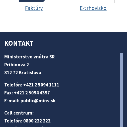
Faktúry
E-trhovisko
KONTAKT
Ministerstvo vnútra SR
Pribinova 2
812 72 Bratislava
Telefón: +421 2 5094 1111
Fax: +421 2 5094 4397
E-mail:
public@minv
.sk
Call centrum:
Telefón: 0800 222 222