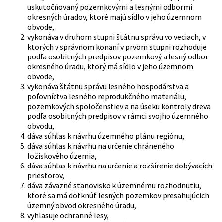
uskutočňovaný pozemkovými a lesnými odbormi
okresných úradov, ktoré majú sídlo v jeho územnom
obvode,
vykonáva v druhom stupni štátnu správu vo veciach, v
ktorých v správnom konaní v prvom stupni rozhoduje
podľa osobitných predpisov pozemkový a lesný odbor
okresného úradu, ktorý má sídlo v jeho územnom
obvode,
vykonáva štátnu správu lesného hospodárstva a
poľovníctva lesného reprodukčného materiálu,
pozemkových spoločenstiev a na úseku kontroly dreva
podľa osobitných predpisov v rámci svojho územného
obvodu,
dáva súhlas k návrhu územného plánu regiónu,
dáva súhlas k návrhu na určenie chráneného
ložiskového územia,
dáva súhlas k návrhu na určenie a rozšírenie dobývacích
priestorov,
dáva záväzné stanovisko k územnému rozhodnutiu,
ktoré sa má dotknúť lesných pozemkov presahujúcich
územný obvod okresného úradu,
vyhlasuje ochranné lesy,