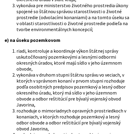
vykonáva pre ministerstvo životného prostredia úkony
spojené so štátnou správou starostlivosti o životné
prostredie (odvolacími konaniami) a na tomto úseku sa
v oblasti starostlivosti o životné prostredie podieľa na
tvorbe environmentálnych koncepcií;
e) na úseku pozemkovom
riadi, kontroluje a koordinuje výkon štátnej správy
uskutočňovaný pozemkovými a lesnými odbormi
okresných úradov, ktoré majú sídlo v jeho územnom
obvode,
vykonáva v druhom stupni štátnu správu vo veciach, v
ktorých v správnom konaní v prvom stupni rozhoduje
podľa osobitných predpisov pozemkový a lesný odbor
okresného úradu, ktorý má sídlo v jeho územnom
obvode a odbor reštitúcií pre bývalý vojenský obvod
Javorina,
rozhoduje o mimoriadnych opravných prostriedkoch v
konaniach, v ktorých rozhoduje pozemkový a lesný
odbor obvode a odbor reštitúcií pre bývalý vojenský
obvod Javorina,