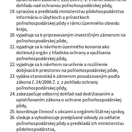
dohľadu nad ochranou poľnohospodárskej pôdy,
spracúva a predkladá ministerstvu pôdohospodárstva
informáciu o úbytkoch a prírastkoch
poľnohospodárskej pôdy v rámci územného obvodu
kraja,
vyjadruje sa k pripravovaným investičným zámerom na
poľnohospodárskej pôde,
vyjadruje sa k návrhom územného konania ako
dotknutý orgán z hľadiska ochrany a využívania
poľnohospodárskej pôdy,
vyjadruje sa k návrhom na určenie a rozšírenie
dobývacích priestorov na poľnohospodárskej pôde,
vydáva stanoviská k zámerom posudzovaným podľa
zákona č. 24/2006 Z. z. z pohľadu ochrany
poľnohospodárskej pôdy,
zabezpečuje odborný dohľad nad dodržiavaním a
uplatňovaním zákona o ochrane poľnohospodárskej
pôdy,
koordinuje činnosť s obcami a orgánmi štátnej správy,
sleduje a vyhodnocuje predpísané odvody za odňatie
poľnohospodárskej pôdy a predkladá ich ministerstvu
pôdohospodárstva,