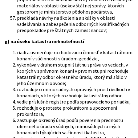
materiálov v oblasti úsekov štátnej správy, ktorých
gestorom je ministerstvo pôdohospodárstva,
predkladá návrhy na školenia a skúšky v oblasti
vzdelávania a zabezpečenia odborných kvalifikačných
predpokladov pre štátnych zamestnancov;
g) na úseku katastra nehnuteľností
riadi a usmerňuje rozhodovaciu činnosť v katastrálnom
konaní v súčinnosti s úradom geodézie,
vykonáva v druhom stupni štátnu správu vo veciach, v
ktorých v správnom konaní v prvom stupni rozhoduje
katastrálny odbor okresného úradu, ktorý má sídlo v
jeho územnom obvode;
rozhoduje o mimoriadnych opravných prostriedkoch v
konaniach, v ktorých rozhoduje katastrálny odbor,
vedie príslušné registre podľa spravovacieho poriadku,
rozhoduje o proteste prokurátora a upozornení
prokurátora,
zastupuje okresný úrad podľa poverenia prednostu
okresného úradu v súdnych, mimosúdnych a iných
konaniach týkajúcich sa činnosti katastra,