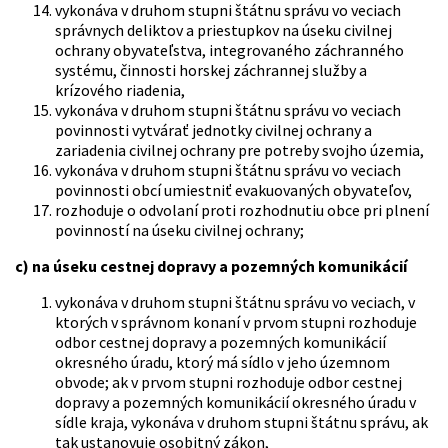
vykonáva v druhom stupni štátnu správu vo veciach
správnych deliktov a priestupkov na úseku civilnej
ochrany obyvateľstva, integrovaného záchranného
systému, činnosti horskej záchrannej služby a
krízového riadenia,
vykonáva v druhom stupni štátnu správu vo veciach
povinnosti vytvárať jednotky civilnej ochrany a
zariadenia civilnej ochrany pre potreby svojho územia,
vykonáva v druhom stupni štátnu správu vo veciach
povinnosti obcí umiestniť evakuovaných obyvateľov,
rozhoduje o odvolaní proti rozhodnutiu obce pri plnení
povinností na úseku civilnej ochrany;
c) na úseku cestnej dopravy a pozemných komunikácií
vykonáva v druhom stupni štátnu správu vo veciach, v
ktorých v správnom konaní v prvom stupni rozhoduje
odbor cestnej dopravy a pozemných komunikácií
okresného úradu, ktorý má sídlo v jeho územnom
obvode; ak v prvom stupni rozhoduje odbor cestnej
dopravy a pozemných komunikácií okresného úradu v
sídle kraja, vykonáva v druhom stupni štátnu správu, ak
tak ustanovuje osobitný zákon,