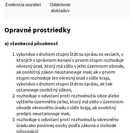
Evidencia vozidiel
Oddelenie
dokladov
Opravné prostriedky
a) všeobecná pôsobnosť
vykonáva v druhom stupni štátnu správu vo veciach, v
ktorých v správnom konaní v prvom stupni rozhoduje
okresný úrad, ktorý má sídlo v jeho územnom obvode,
ak osobitný zákon neustanovuje inak; ak v prvom
stupni rozhoduje len okresný úrad v sídle kraja,
vykonáva v druhom stupni štátnu správu, ak tak
ustanovuje osobitný zákon,
rozhoduje o odvolaní proti rozhodnutiu obce alebo
vyššieho územného celku, ktorý má sídlo v územnom
obvode okresného úradu v sídle kraja, ak osobitný
predpis neustanovuje inak,
rozhoduje o odvolaní proti rozhodnutiu okresného
úradu ako povinnej osoby podľa zákona o slobode
informácií;