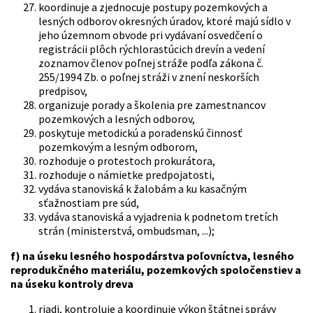
koordinuje a zjednocuje postupy pozemkových a
lesných odborov okresných úradov, ktoré majú sídlo v
jeho územnom obvode pri vydávaní osvedčení o
registrácii plôch rýchlorastúcich drevín a vedení
zoznamov členov poľnej stráže podľa zákona č.
255/1994 Zb. o poľnej stráži v znení neskorších
predpisov,
organizuje porady a školenia pre zamestnancov
pozemkových a lesných odborov,
poskytuje metodickú a poradenskú činnosť
pozemkovým a lesným odborom,
rozhoduje o protestoch prokurátora,
rozhoduje o námietke predpojatosti,
vydáva stanoviská k žalobám a ku kasačným
sťažnostiam pre súd,
vydáva stanoviská a vyjadrenia k podnetom tretích
strán (ministerstvá, ombudsman, ...);
f) na úseku lesného hospodárstva poľovníctva, lesného
reprodukčného materiálu, pozemkových spoločenstiev a
na úseku kontroly dreva
riadi, kontroluje a koordinuje výkon štátnej správy