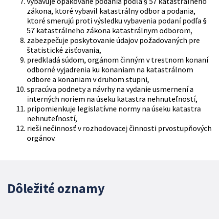
vybavuje opakované podania podľa § 57 katastrálneho
zákona, ktoré vybavil katastrálny odbor a podania,
ktoré smerujú proti výsledku vybavenia podaní podľa §
57 katastrálneho zákona katastrálnym odborom,
zabezpečuje poskytovanie údajov požadovaných pre
štatistické zisťovania,
predkladá súdom, orgánom činným v trestnom konaní
odborné vyjadrenia ku konaniam na katastrálnom
odbore a konaniam v druhom stupni,
spracúva podnety a návrhy na vydanie usmernení a
interných noriem na úseku katastra nehnuteľností,
pripomienkuje legislatívne normy na úseku katastra
nehnuteľností,
rieši nečinnosť v rozhodovacej činnosti prvostupňových
orgánov.
Dôležité oznamy