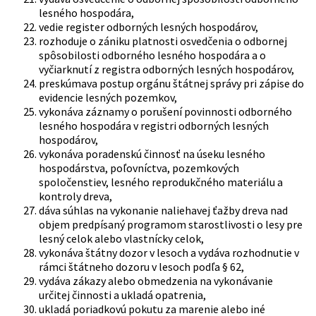
lesného hospodára,
vedie register odborných lesných hospodárov,
rozhoduje o zániku platnosti osvedčenia o odbornej
spôsobilosti odborného lesného hospodára a o
vyčiarknutí z registra odborných lesných hospodárov,
preskúmava postup orgánu štátnej správy pri zápise do
evidencie lesných pozemkov,
vykonáva záznamy o porušení povinnosti odborného
lesného hospodára v registri odborných lesných
hospodárov,
vykonáva poradenskú činnosť na úseku lesného
hospodárstva, poľovníctva, pozemkových
spoločenstiev, lesného reprodukčného materiálu a
kontroly dreva,
dáva súhlas na vykonanie naliehavej ťažby dreva nad
objem predpísaný programom starostlivosti o lesy pre
lesný celok alebo vlastnícky celok,
vykonáva štátny dozor v lesoch a vydáva rozhodnutie v
rámci štátneho dozoru v lesoch podľa § 62,
vydáva zákazy alebo obmedzenia na vykonávanie
určitej činnosti a ukladá opatrenia,
ukladá poriadkovú pokutu za marenie alebo iné