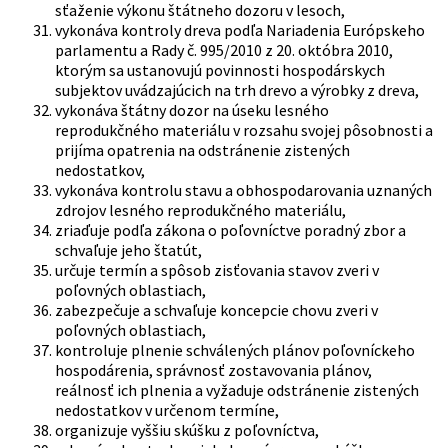
sťaženie výkonu štátneho dozoru v lesoch,
vykonáva kontroly dreva podľa Nariadenia Európskeho
parlamentu a Rady č. 995/2010 z 20. októbra 2010,
ktorým sa ustanovujú povinnosti hospodárskych
subjektov uvádzajúcich na trh drevo a výrobky z dreva,
vykonáva štátny dozor na úseku lesného
reprodukčného materiálu v rozsahu svojej pôsobnosti a
prijíma opatrenia na odstránenie zistených
nedostatkov,
vykonáva kontrolu stavu a obhospodarovania uznaných
zdrojov lesného reprodukčného materiálu,
zriaďuje podľa zákona o poľovníctve poradný zbor a
schvaľuje jeho štatút,
určuje termín a spôsob zisťovania stavov zveri v
poľovných oblastiach,
zabezpečuje a schvaľuje koncepcie chovu zveri v
poľovných oblastiach,
kontroluje plnenie schválených plánov poľovníckeho
hospodárenia, správnosť zostavovania plánov,
reálnosť ich plnenia a vyžaduje odstránenie zistených
nedostatkov v určenom termíne,
organizuje vyššiu skúšku z poľovníctva,