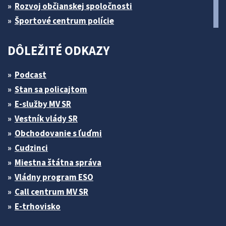
Rozvoj občianskej spoločnosti
Športové centrum polície
DÔLEŽITÉ ODKAZY
Podcast
Stan sa policajtom
E-služby MV SR
Vestník vlády SR
Obchodovanie s ľuďmi
Cudzinci
Miestna štátna správa
Vládny program ESO
Call centrum MV SR
E-trhovisko