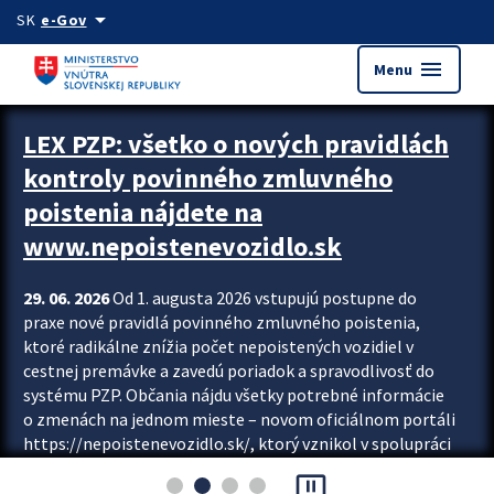
Preskocit na hlavný obsah
arrow_drop_down
SK
e-Gov
menu
Menu
Zastavit automatický posun upútavok
LEX PZP: všetko o nových pravidlách
kontroly povinného zmluvného
poistenia nájdete na
www.nepoistenevozidlo.sk
29. 06. 2026
Od 1. augusta 2026 vstupujú postupne do
praxe nové pravidlá povinného zmluvného poistenia,
ktoré radikálne znížia počet nepoistených vozidiel v
cestnej premávke a zavedú poriadok a spravodlivosť do
systému PZP. Občania nájdu všetky potrebné informácie
o zmenách na jednom mieste – novom oficiálnom portáli
https://nepoistenevozidlo.sk/, ktorý vznikol v spolupráci
Slovenskej kancelárie poisťovateľov (SKP), Slovenskej
pause_presentation
asociácie poisťovní (SLASPO) a Ministerstva vnútra SR.