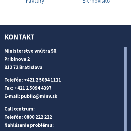
Faktúry
E-trhovisko
KONTAKT
Ministerstvo vnútra SR
Pribinova 2
812 72 Bratislava
Telefón: +421 2 5094 1111
Fax: +421 2 5094 4397
E-mail:
public@minv
.sk
Call centrum:
Telefón: 0800 222 222
Nahlásenie problému: