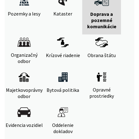
Pozemky a lesy
Kataster
Doprava a
pozemné
komunikácie
Organizačný
Krízové riadenie
Obrana štátu
odbor
Opravné
Majetkovoprávny
Bytová politika
prostriedky
odbor
Evidencia vozidiel
Oddelenie
dokladov