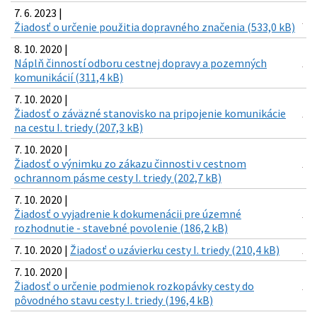
7. 6. 2023 |
Žiadosť o určenie použitia dopravného značenia (533,0 kB)
8. 10. 2020 |
Náplň činností odboru cestnej dopravy a pozemných
komunikácií (311,4 kB)
7. 10. 2020 |
Žiadosť o záväzné stanovisko na pripojenie komunikácie
na cestu I. triedy (207,3 kB)
7. 10. 2020 |
Žiadosť o výnimku zo zákazu činnosti v cestnom
ochrannom pásme cesty I. triedy (202,7 kB)
7. 10. 2020 |
Žiadosť o vyjadrenie k dokumenácii pre územné
rozhodnutie - stavebné povolenie (186,2 kB)
7. 10. 2020 |
Žiadosť o uzávierku cesty I. triedy (210,4 kB)
7. 10. 2020 |
Žiadosť o určenie podmienok rozkopávky cesty do
pôvodného stavu cesty I. triedy (196,4 kB)