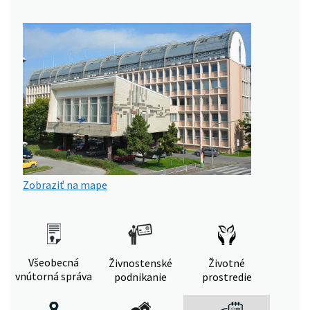
Zobraziť na mape
Všeobecná
Živnostenské
Životné
vnútorná správa
podnikanie
prostredie