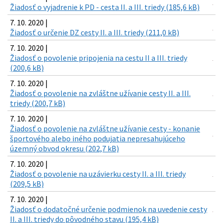
Žiadosť o vyjadrenie k PD - cesta II. a III. triedy (185,6 kB)
7. 10. 2020 |
Žiadosť o určenie DZ cesty II. a III. triedy (211,0 kB)
7. 10. 2020 |
Žiadosť o povolenie pripojenia na cestu II a III. triedy
(200,6 kB)
7. 10. 2020 |
Žiadosť o povolenie na zvláštne užívanie cesty II. a III.
triedy (200,7 kB)
7. 10. 2020 |
Žiadosť o povolenie na zvláštne užívanie cesty - konanie
športového alebo iného podujatia nepresahujúceho
územný obvod okresu (202,7 kB)
7. 10. 2020 |
Žiadosť o povolenie na uzávierku cesty II. a III. triedy
(209,5 kB)
7. 10. 2020 |
Žiadosť o dodatočné určenie podmienok na uvedenie cesty
II. a III. triedy do pôvodného stavu (195,4 kB)