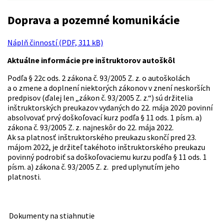
Doprava a pozemné komunikácie
Náplň činností (PDF, 311 kB)
Aktuálne informácie pre inštruktorov autoškôl
Podľa § 22c ods. 2 zákona č. 93/2005 Z. z. o autoškolách
a o zmene a doplnení niektorých zákonov v znení neskorších
predpisov (ďalej len „zákon č. 93/2005 Z. z.“) sú držitelia
inštruktorských preukazov vydaných do 22. mája 2020 povinní
absolvovať prvý doškoľovací kurz podľa § 11 ods. 1 písm. a)
zákona č. 93/2005 Z. z. najneskôr do 22. mája 2022.
Ak sa platnosť inštruktorského preukazu skončí pred 23.
májom 2022, je držiteľ takéhoto inštruktorského preukazu
povinný podrobiť sa doškoľovaciemu kurzu podľa § 11 ods. 1
písm. a) zákona č. 93/2005 Z. z. pred uplynutím jeho
platnosti.
Dokumenty na stiahnutie