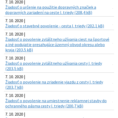
7. 10. 2020 |
Žiadosť o určenie na použitie dopravných značiek a
dopravných zariadení na ceste I. triedy (208,4 kB)
7. 10. 2020 |
Žiadosť o stavebné povolenie - cesta I. triedy (202,1 kB)
7. 10. 2020 |
Žiadosť o povolenie zvláštneho užívania ciest na športové
a iné podujatie presahujúce územný obvod okresu alebo
kraja (203,5 kB)
7. 10. 2020 |
Žiadosť o povolenie zvláštneho užívania cesty I. triedy
(203,5 kB)
7. 10. 2020 |
Žiadosť o povolenie na zriadenie vjazdu z cesty I. triedy
(203,7 kB)
7. 10. 2020 |
Žiadosť o povolenie na umiestnenie reklamnej stavby do
ochranného pásma cesty I. triedy (200,7 kB)
7. 10. 2020 |