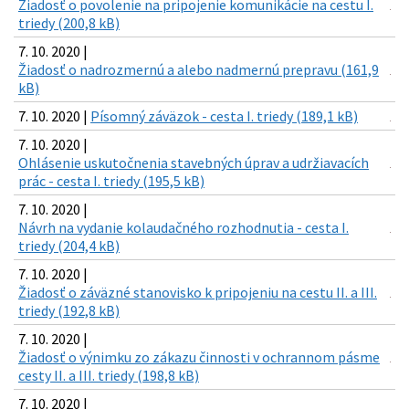
Žiadosť o povolenie na pripojenie komunikácie na cestu I.
triedy (200,8 kB)
7. 10. 2020 |
Žiadosť o nadrozmernú a alebo nadmernú prepravu (161,9
kB)
7. 10. 2020 |
Písomný záväzok - cesta I. triedy (189,1 kB)
7. 10. 2020 |
Ohlásenie uskutočnenia stavebných úprav a udržiavacích
prác - cesta I. triedy (195,5 kB)
7. 10. 2020 |
Návrh na vydanie kolaudačného rozhodnutia - cesta I.
triedy (204,4 kB)
7. 10. 2020 |
Žiadosť o záväzné stanovisko k pripojeniu na cestu II. a III.
triedy (192,8 kB)
7. 10. 2020 |
Žiadosť o výnimku zo zákazu činnosti v ochrannom pásme
cesty II. a III. triedy (198,8 kB)
7. 10. 2020 |