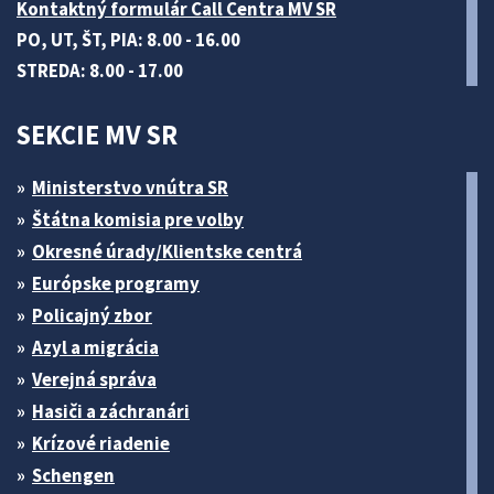
Kontaktný formulár Call Centra MV SR
PO, UT, ŠT, PIA: 8.00 - 16.00
STREDA: 8.00 - 17.00
SEKCIE MV SR
Ministerstvo vnútra SR
Štátna komisia pre volby
Okresné úrady/Klientske centrá
Európske programy
Policajný zbor
Azyl a migrácia
Verejná správa
Hasiči a záchranári
Krízové riadenie
Schengen