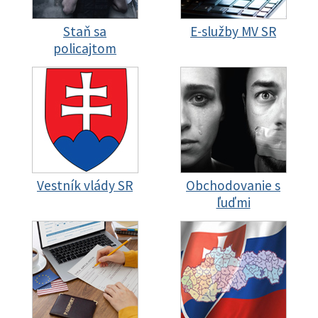
Staň sa
E-služby MV SR
policajtom
Vestník vlády SR
Obchodovanie s
ľuďmi