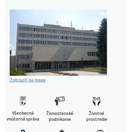
Zobraziť na mape
Všeobecná
Živnostenské
Životné
vnútorná správa
podnikanie
prostredie