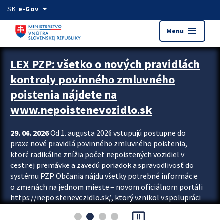
Preskocit na hlavný obsah
arrow_drop_down
SK
e-Gov
menu
Menu
Zastavit automatický posun upútavok
LEX PZP: všetko o nových pravidlách
kontroly povinného zmluvného
poistenia nájdete na
www.nepoistenevozidlo.sk
29. 06. 2026
Od 1. augusta 2026 vstupujú postupne do
praxe nové pravidlá povinného zmluvného poistenia,
ktoré radikálne znížia počet nepoistených vozidiel v
cestnej premávke a zavedú poriadok a spravodlivosť do
systému PZP. Občania nájdu všetky potrebné informácie
o zmenách na jednom mieste – novom oficiálnom portáli
https://nepoistenevozidlo.sk/, ktorý vznikol v spolupráci
Slovenskej kancelárie poisťovateľov (SKP), Slovenskej
pause_presentation
asociácie poisťovní (SLASPO) a Ministerstva vnútra SR.