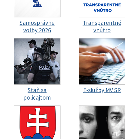
Samosprávne
Transparentné
voľby 2026
vnútro
Staň sa
E-služby MV SR
policajtom