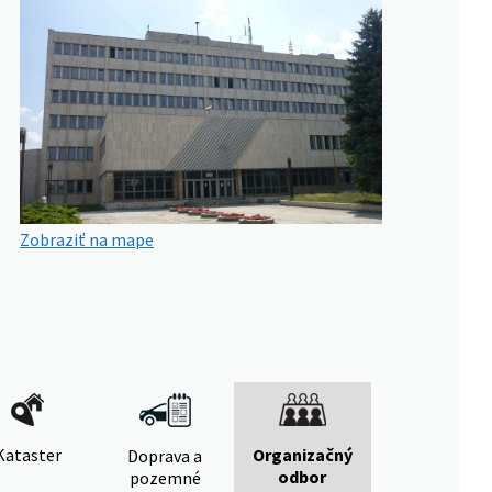
Zobraziť na mape
Kataster
Organizačný
Doprava a
odbor
pozemné