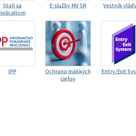
Staň sa
E-služby MV SR
Vestník vlád
policajtom
IPP
Ochrana mäkkých
Entry/Exit Sy
cieľov