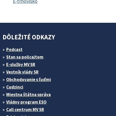
E-trhovisko
DÔLEŽITÉ ODKAZY
Podcast
Stan sa policajtom
E-služby MV SR
Vestník vlády SR
Obchodovanie s ľuďmi
Cudzinci
Miestna štátna správa
Vládny program ESO
Call centrum MV SR