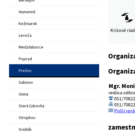
Humenné
Kežmarok
Krízové ria
Levoča
Medzilaborce
Organiz
Poprad
Organiz
Prešov
Sabinov
Mgr. Moni
vedúca odbor
Snina
051/7082
051/7082
Stará Ľubovňa
Pošli sprá
Stropkov
zamestn
Svidník