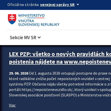
Preskocit na hlavný obsah
arrow_drop_down
verejnej správy SR
Oficiálna stránka
Sekcie MV SR
keyboard_arrow_down
Zastavit automatický posun upútavok
LEX PZP: všetko o nových pravidlách 
poistenia nájdete na www.nepoistenev
29. 06. 2026
Od 1. augusta 2026 vstupujú postupne do praxe 
ktoré radikálne znížia počet nepoistených vozidiel v cestne
systému PZP. Občania nájdu všetky potrebné informácie o 
portáli https://nepoistenevozidlo.sk/, ktorý vznikol v spolu
Slovenskej asociácie poisťovní (SLASPO) a Ministerstva vnútra
Viac