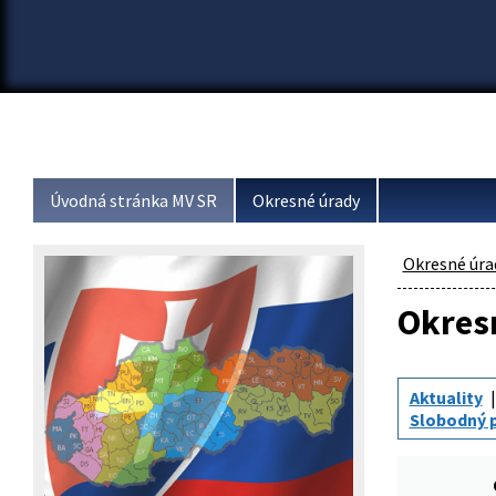
Úvodná stránka MV SR
Okresné úrady
Okresné úra
Okresn
Aktuality
Slobodný p