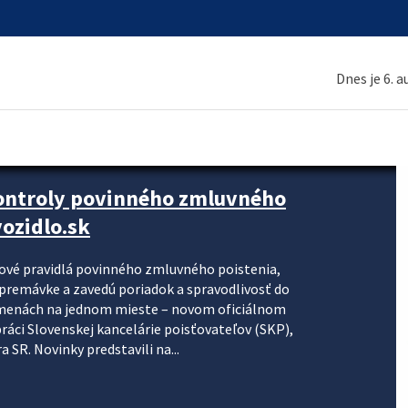
Dnes je 6. 
kontroly povinného zmluvného
ozidlo.sk
nové pravidlá povinného zmluvného poistenia,
j premávke a zavedú poriadok a spravodlivosť do
zmenách na jednom mieste – novom oficiálnom
práci Slovenskej kancelárie poisťovateľov (SKP),
 SR. Novinky predstavili na...