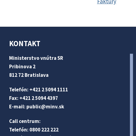
Faktúry
KONTAKT
Ministerstvo vnútra SR
Pribinova 2
812 72 Bratislava
Telefón: +421 2 5094 1111
Fax: +421 2 5094 4397
E-mail:
public@minv
.sk
Call centrum:
Telefón: 0800 222 222