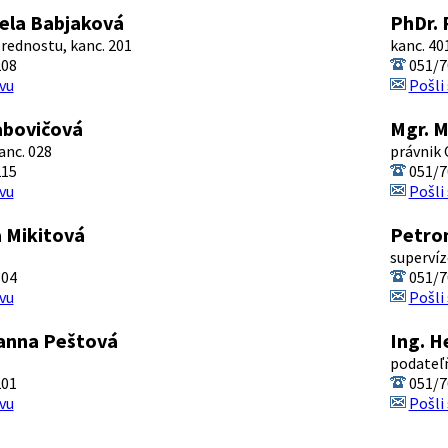
ela Babjaková
PhDr. 
prednostu, kanc. 201
kanc. 40
208
051/7
vu
Pošli
abovičová
Mgr. M
anc. 028
právnik 
215
051/7
vu
Pošli
a Mikitová
Petro
supervíz
304
051/7
vu
Pošli
anna Peštová
Ing. H
podateľň
201
051/7
vu
Pošli