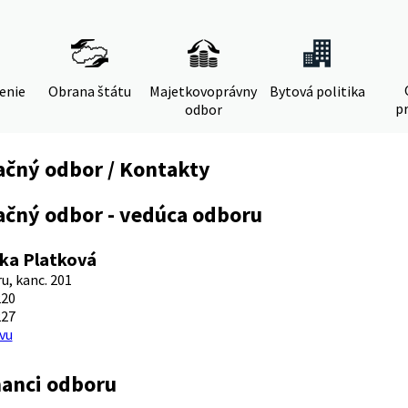
denie
Obrana štátu
Majetkovoprávny
Bytová politika
pr
odbor
ačný odbor / Kontakty
ačný odbor - vedúca odboru
ka Platková
u, kanc. 201
220
227
vu
anci odboru