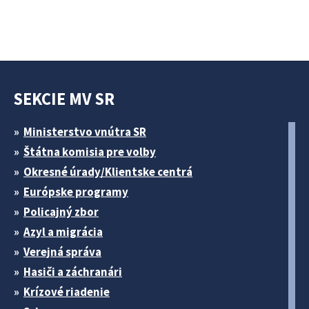
SEKCIE MV SR
Ministerstvo vnútra SR
Štátna komisia pre volby
Okresné úrady/Klientske centrá
Európske programy
Policajný zbor
Azyl a migrácia
Verejná správa
Hasiči a záchranári
Krízové riadenie