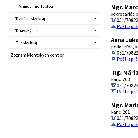
Mgr. Marc
Vranov nad Topľou
sekretariát 
Trenčiansky kraj
051/7082
Pošli sprá
Trnavský kraj
Anna Jak
Žilinský kraj
podateľňa, k
051/7082
Zoznam klientskych centier
Pošli sprá
Ing. Mári
kanc. 208
051/7082
Pošli sprá
Mgr. Mari
kanc. 201
051/7082
Pošli sprá