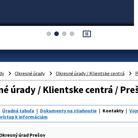
pause_presentation
dy
Okresné úrady
Okresné úrady / Klientske centrá
P
é úrady / Klientske centrá / Pr
Úradná tabuľa
Dokumenty na stiahnutie
Kontakty
Voj
rístup k informáciám
Okresný úrad Prešov