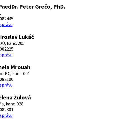
PaedDr. Peter Grečo, PhD.
1
082445
 správu
iroslav Lukáč
OÚ, kanc. 205
082225
 správu
nela Mrouah
or KC, kanc. 001
082100
 správu
elena Žulová
a, kanc. 028
082301
 správu