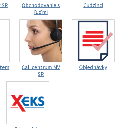
y SR
Obchodovanie s
Cudzinci
ľuďmi
stem
Call centrum MV
Objednávky
SR