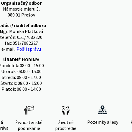
Organizačný odbor
Námestie mieru 3,
080 01 Prešov
edúci / riaditeľ odboru
Mgr. Monika Platková
telefón: 051/7082220
fax: 051/7082227
e-mail:
Pošli správu
ÚRADNÉ HODINY:
Pondelok: 08:00 - 15:00
Utorok: 08:00 - 15:00
Streda: 08:00 - 17:00
Štvrtok: 08:00 - 15:00
Piatok: 08:00 - 14:00
ná
Pozemky a lesy
Živnostenské
Životné
ráva
podnikanie
prostredie